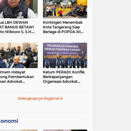
tua LBH DEWAN
Kontingen Menembak
AT BAMUS BETAWI
Kota Tangerang Siap
to Wibowo S, S.H.
Berlaga di POPDA XII
ih Pitoeng Salah
Banten 2026 di Kota
mat Mengenai
Cilegon
tement di Media
 Imam Hidayat
Ketum PERADI: Konflik
rong Pembentukan
Berkepanjangan
wan Advokat
Organisasi Advokat
onesia, Sebut Konsep
Berakar dari Kelahiran
gle Bar Tak Lagi
PERADI yang Tidak
evan
Tuntas
Selengkapnya Regional
konomi