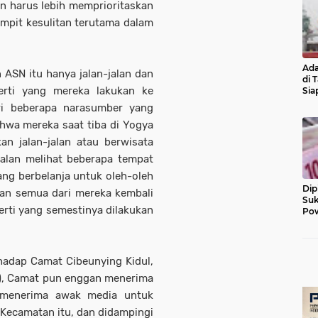
n harus lebih memprioritaskan
mpit kesulitan terutama dalam
Ada
ASN itu hanya jalan-jalan dan
di 
erti yang mereka lakukan ke
Sia
Diu
ri beberapa narasumber yang
wa mereka saat tiba di Yogya
n jalan-jalan atau berwisata
jalan melihat beberapa tempat
ang berbelanja untuk oleh-oleh
Dip
ian semua dari mereka kembali
Suk
rti yang semestinya dilakukan
Pow
hadap Camat Cibeunying Kidul,
3), Camat pun enggan menerima
 menerima awak media untuk
Kecamatan itu, dan didampingi