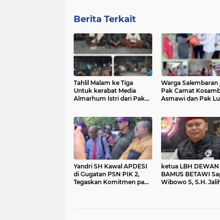
Berita Terkait
Tahlil Malam ke Tiga
Warga Salembaran j
Untuk kerabat Media
Pak Camat Kosambi
Almarhum Istri dari Pak
Asmawi dan Pak Lu
Sudanto Berlangsung
Salembaran Jaya, H
Dengan khidmat
Samsudin, Trimaka
Dengan Program
Gerakan Pangan M
Kami Warga Selem
Jaya Terbantukan
Yandri SH Kawal APDESI
ketua LBH DEWAN
di Gugatan PSN PIK 2,
BAMUS BETAWI Sa
Tegaskan Komitmen pada
Wibowo S, S.H. Jali
Supremasi Hukum
Pitoeng Salah Alam
Mengenai Statemen
Media