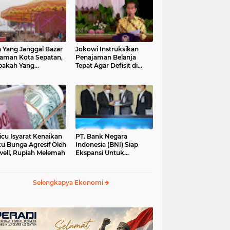
 Yang Janggal Bazar
Jokowi Instruksikan
Taman Kota Sepatan,
Penajaman Belanja
pakah Yang
Tepat Agar Defisit di
ntungkan?
Bawah 3 Persen
icu Isyarat Kenaikan
PT. Bank Negara
u Bunga Agresif Oleh
Indonesia (BNI) Siap
ell, Rupiah Melemah
Ekspansi Untuk
Korporasi " Green
Banking" Rp. 6,1 Triliun
Selengkapya Ekonomi