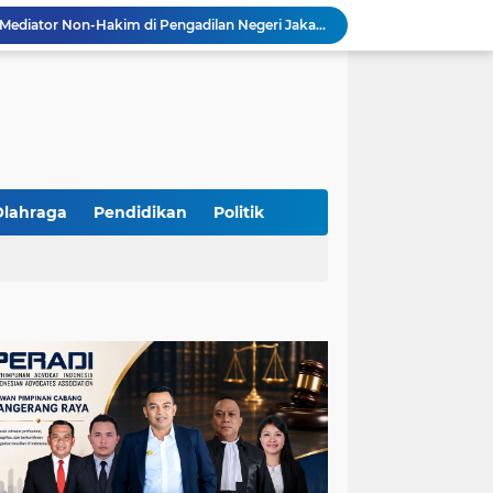
Resmi Terdaftar sebagai Mediator Non-Hakim di Pengadilan Negeri Jakarta Selatan, Yandri, S.H. Siap Mengedepankan Keadilan Melalui Jalur Perdamaian
Yandri SH Kawal APDESI di Gugatan PSN PIK 2, Tegaskan Komitmen pada Supremasi Hukum
Sidang PSN PIK 2 Memanas, Yandri SH Tampil sebagai Kuasa Hukum APDESI di PN Jakarta Pusat
Yandri SH Pimpin Perjuangan Hukum APDESI di Sidang PSN PIK 2, Soroti Kepastian Hukum
Yandri SH Resmi Kawal APDESI dalam Sidang Gugatan PSN PIK 2 di Pengadilan Negeri Jakarta Pusat
PT. GOLDEN TRI BANAYA Tegaskan Komitmen Menjadi Perusahaan Outsourcing Terpercaya untuk Dunia Industri dan Bisnis Nasional
Hadir dengan Standar Pelayanan Tinggi, PT. GOLDEN TRI BANAYA Menjadi Mitra Strategis Penyedia Security dan Tenaga Kerja Profesional
‎PT. GOLDEN TRI BANAYA ‎Mitra Terpercaya Penyedia Jasa Outsourcing dan Tenaga Kerja Profesional
Olahraga
Pendidikan
Politik
ketua LBH DEWAN ADAT BAMUS BETAWI Sapto Wibowo S, S.H. Jalih Pitoeng Salah Alamat Mengenai Statement di Media
Dipercaya Mahkamah Agung, Yandri, S.H. Perkuat Peran Mediasi di Pengadilan Negeri Jakarta Selatan