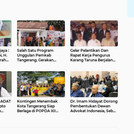
aya :
Salah Satu Program
Gelar Pelantikan Dan
, H.
Unggulan Pemkab
Rapat Kerja Pengurus
rah
Tangerang, Gerakan
Karang Taruna Berjalan
.
Pangan Murah Kembali
Sukses
sih
diadakan di Kelurahan
Salembaran Jaya
urah
bran
 ADAT
Kontingen Menembak
Dr. Imam Hidayat Dorong
pto
Kota Tangerang Siap
Pembentukan Dewan
h
Berlaga di POPDA XII
Advokat Indonesia, Sebut
at
Banten 2026 di Kota
Konsep Single Bar Tak
t di
Cilegon
Lagi Relevan