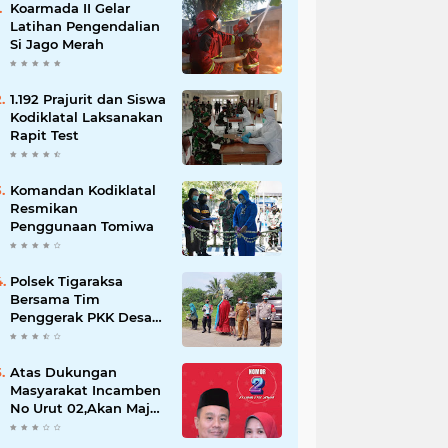
Koarmada II Gelar
Latihan Pengendalian
Si Jago Merah
1.192 Prajurit dan Siswa
Kodiklatal Laksanakan
Rapit Test
Komandan Kodiklatal
Resmikan
Penggunaan Tomiwa
Polsek Tigaraksa
Bersama Tim
Penggerak PKK Desa
Jambe Bagikan
Masker Kepada
Pengguna Jalan
Atas Dukungan
Masyarakat Incamben
No Urut 02,Akan Maju
Untuk Memajukan
Desa Tegal Kunir Kidul