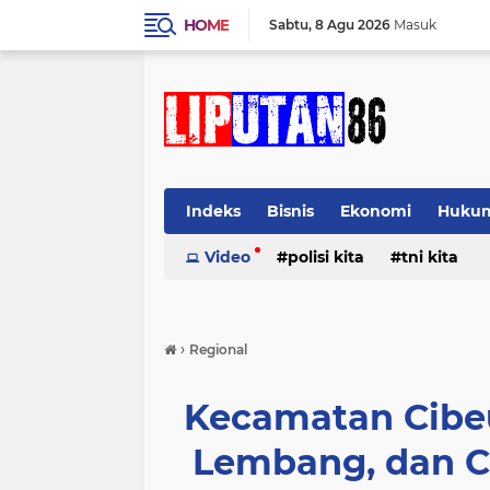
HOME
Sabtu
8 Agu 2026
Masuk
Indeks
Bisnis
Ekonomi
Huku
Video
polisi kita
tni kita
›
Regional
Kecamatan Cibeu
Lembang, dan C