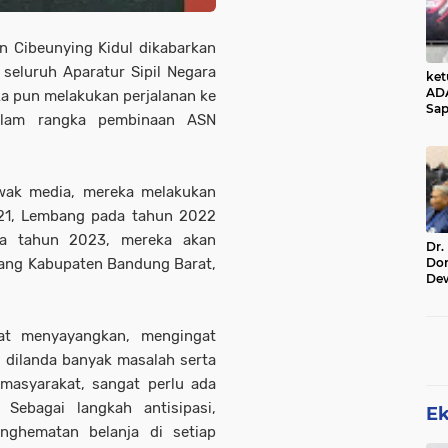
 Cibeunying Kidul dikabarkan
seluruh Aparatur Sipil Negara
ke
AD
a pun melakukan perjalanan ke
Sap
alam rangka pembinaan ASN
Jal
Ala
Sta
wak media, mereka melakukan
021, Lembang pada tahun 2022
da tahun 2023, mereka akan
Dr.
Do
ang Kabupaten Bandung Barat,
De
Ind
Sin
Rel
at menyayangkan, mengingat
 dilanda banyak masalah serta
 masyarakat, sangat perlu ada
Sebagai langkah antisipasi,
E
nghematan belanja di setiap