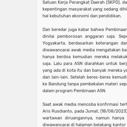
Satuan Kerja Perangkat Daerah (SKPD), da
kepentingan masyarakat yang sedang dihi
hal kebutuhan ekonomi dan pendidikan.
Dan beredar juga kabar bahwa Pembinaan 
dinilai pemborosan anggaran saja. Sep
Yogyakarta, berdasarkan keterangan da
diwawancarai awak media mengatakan bah
hanya berdoa kemudian mereka melakuka
saja. Lalu para ASN diarahkan untuk ber
yang ada di kota itu dan banyak mereka y
dan lain-lain. Setelah beres-beres kemud
ke Bandung tanpa pembekalan materi sepe
dalam program Pembinaan ASN.
Saat awak media mencoba konfirmasi ter
Aris Rusdianto, pada Jumat, (18/08/202
wartawan diruangannya, namun hanya
diwawancarai di halaman belakang kantor 