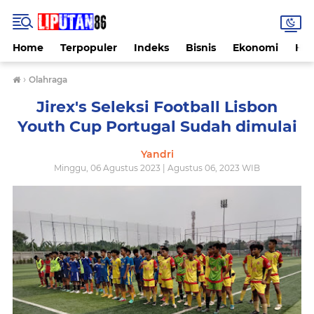
Home
Terpopuler
Indeks
Bisnis
Ekonomi
Hu
›
Olahraga
Jirex's Seleksi Football Lisbon
Youth Cup Portugal Sudah dimulai
Yandri
Minggu, 06 Agustus 2023 | Agustus 06, 2023 WIB