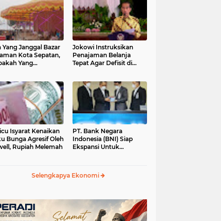
 Yang Janggal Bazar
Jokowi Instruksikan
Taman Kota Sepatan,
Penajaman Belanja
pakah Yang
Tepat Agar Defisit di
ntungkan?
Bawah 3 Persen
icu Isyarat Kenaikan
PT. Bank Negara
u Bunga Agresif Oleh
Indonesia (BNI) Siap
ell, Rupiah Melemah
Ekspansi Untuk
Korporasi " Green
Banking" Rp. 6,1 Triliun
Selengkapya Ekonomi