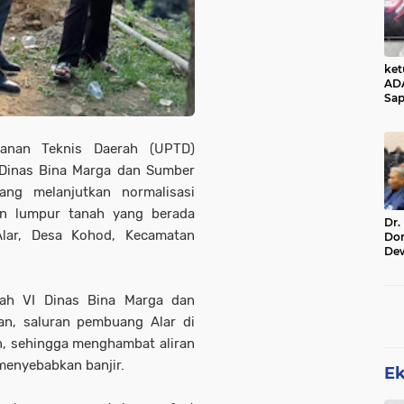
ke
AD
Sap
Jal
Ala
Sta
yanan Teknis Daerah (UPTD)
 Dinas Bina Marga dan Sumber
ng melanjutkan normalisasi
an lumpur tanah yang berada
Dr.
Alar, Desa Kohod, Kecamatan
Do
De
Ind
Sin
Rel
yah VI Dinas Bina Marga dan
n, saluran pembuang Alar di
n, sehingga menghambat aliran
 menyebabkan banjir.
E