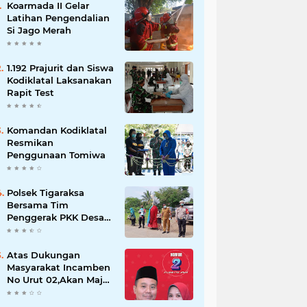
Koarmada II Gelar
Latihan Pengendalian
Si Jago Merah
1.192 Prajurit dan Siswa
Kodiklatal Laksanakan
Rapit Test
Komandan Kodiklatal
Resmikan
Penggunaan Tomiwa
Polsek Tigaraksa
Bersama Tim
Penggerak PKK Desa
Jambe Bagikan
Masker Kepada
Pengguna Jalan
Atas Dukungan
Masyarakat Incamben
No Urut 02,Akan Maju
Untuk Memajukan
Desa Tegal Kunir Kidul