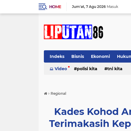
HOME
Jum'at
7 Agu 2026
Masuk
Indeks
Bisnis
Ekonomi
Huku
Video
polisi kita
tni kita
›
Regional
Kades Kohod A
Terimakasih Ke