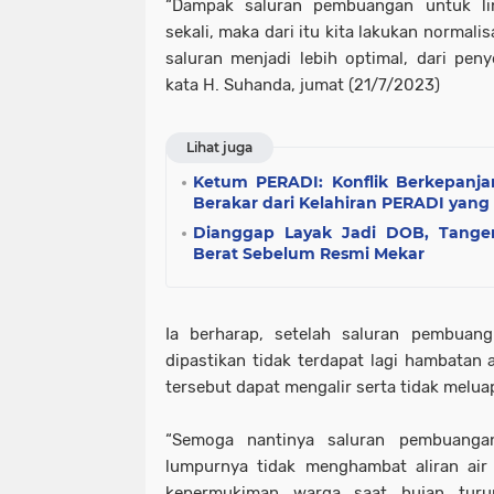
“Dampak saluran pembuangan untuk li
sekali, maka dari itu kita lakukan normal
saluran menjadi lebih optimal, dari peny
kata H. Suhanda, jumat (21/7/2023)
Lihat juga
Ketum PERADI: Konflik Berkepanja
Berakar dari Kelahiran PERADI yang
Dianggap Layak Jadi DOB, Tanger
Berat Sebelum Resmi Mekar
Ia berharap, setelah saluran pembuang 
dipastikan tidak terdapat lagi hambatan a
tersebut dapat mengalir serta tidak melu
“Semoga nantinya saluran pembuangan
lumpurnya tidak menghambat aliran air 
kepermukiman warga saat hujan turun