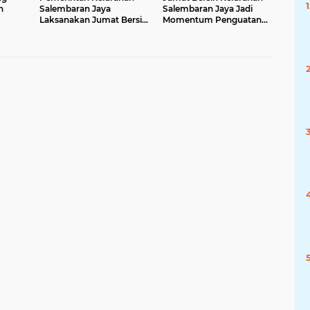
n
Salembaran Jaya
Salembaran Jaya Jadi
Laksanakan Jumat Bersih,
Momentum Penguatan
s
Perkuat Partisipasi Aktif
Peran Serta Masyarakat
Masyarakat di Jalan
dalam Mewujudkan
Telkom RT 004 RW 005
Lingkungan Bersih dan
Sehat