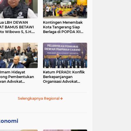
tua LBH DEWAN
Kontingen Menembak
AT BAMUS BETAWI
Kota Tangerang Siap
to Wibowo S, S.H.
Berlaga di POPDA XII
ih Pitoeng Salah
Banten 2026 di Kota
mat Mengenai
Cilegon
tement di Media
 Imam Hidayat
Ketum PERADI: Konflik
rong Pembentukan
Berkepanjangan
wan Advokat
Organisasi Advokat
onesia, Sebut Konsep
Berakar dari Kelahiran
gle Bar Tak Lagi
PERADI yang Tidak
evan
Tuntas
Selengkapnya Regional
konomi