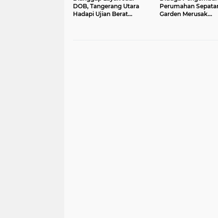
DOB, Tangerang Utara
Perumahan Sepata
Hadapi Ujian Berat
Garden Merusak
Sebelum Resmi Mekar
Pembangunan Dina
PUPER