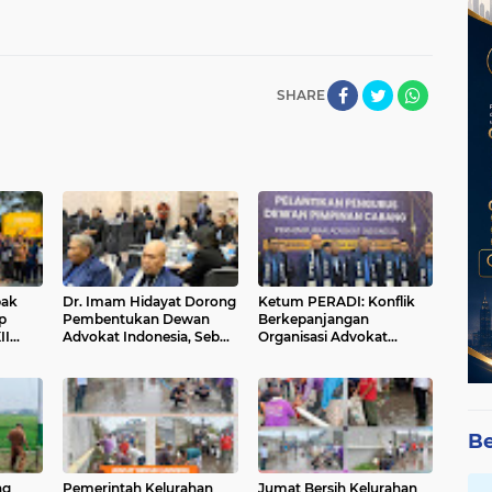
SHARE
bak
Dr. Imam Hidayat Dorong
Ketum PERADI: Konflik
p
Pembentukan Dewan
Berkepanjangan
II
Advokat Indonesia, Sebut
Organisasi Advokat
a
Konsep Single Bar Tak
Berakar dari Kelahiran
Lagi Relevan
PERADI yang Tidak
Tuntas
Be
ng
Pemerintah Kelurahan
Jumat Bersih Kelurahan