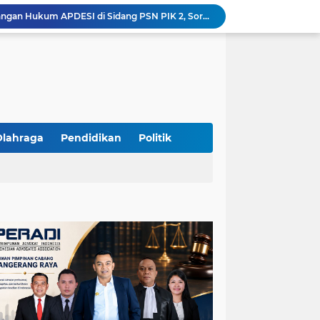
Yandri SH Pimpin Perjuangan Hukum APDESI di Sidang PSN PIK 2, Soroti Kepastian Hukum
Yandri SH Resmi Kawal APDESI dalam Sidang Gugatan PSN PIK 2 di Pengadilan Negeri Jakarta Pusat
PT. GOLDEN TRI BANAYA Tegaskan Komitmen Menjadi Perusahaan Outsourcing Terpercaya untuk Dunia Industri dan Bisnis Nasional
Hadir dengan Standar Pelayanan Tinggi, PT. GOLDEN TRI BANAYA Menjadi Mitra Strategis Penyedia Security dan Tenaga Kerja Profesional
‎PT. GOLDEN TRI BANAYA ‎Mitra Terpercaya Penyedia Jasa Outsourcing dan Tenaga Kerja Profesional
ketua LBH DEWAN ADAT BAMUS BETAWI Sapto Wibowo S, S.H. Jalih Pitoeng Salah Alamat Mengenai Statement di Media
Dipercaya Mahkamah Agung, Yandri, S.H. Perkuat Peran Mediasi di Pengadilan Negeri Jakarta Selatan
Resmi Terdaftar sebagai Mediator Non-Hakim di Pengadilan Negeri Jakarta Selatan, Yandri, S.H. Siap Mengedepankan Keadilan Melalui Jalur Perdamaian
Olahraga
Pendidikan
Politik
Yandri SH Kawal APDESI di Gugatan PSN PIK 2, Tegaskan Komitmen pada Supremasi Hukum
Sidang PSN PIK 2 Memanas, Yandri SH Tampil sebagai Kuasa Hukum APDESI di PN Jakarta Pusat