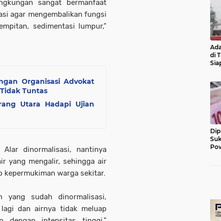
ngkungan sangat bermanfaat
isasi agar mengembalikan fungsi
empitan, sedimentasi lumpur,”
Ada
di 
Sia
Diu
ngan Organisasi Advokat
 Tidak Tuntas
ang Utara Hadapi Ujian
Dip
Suk
Pow
Alar dinormalisasi, nantinya
ir yang mengalir, sehingga air
ap kepermukiman warga sekitar.
 yang sudah dinormalisasi,
lagi dan airnya tidak meluap
 dengan intensitas tinggi,”