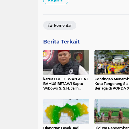
Regional
komentar
Berita Terkait
ketua LBH DEWAN ADAT
Kontingen Menem
BAMUS BETAWI Sapto
Kota Tangerang Sia
Wibowo S, S.H. Jalih
Berlaga di POPDA X
Pitoeng Salah Alamat
Banten 2026 di Kot
Mengenai Statement di
Cilegon
Media
Dianggap Layak Jadi
Diduga Pengemba