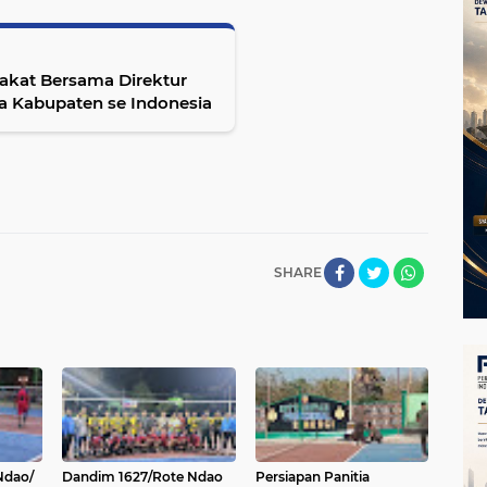
akat Bersama Direktur
 Kabupaten se Indonesia
SHARE
Ndao/
Dandim 1627/Rote Ndao
Persiapan Panitia