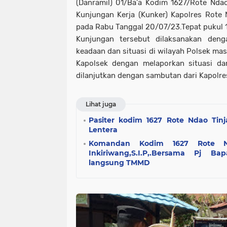
(Danramil) 01/Ba'a Kodim 1627/Rote Ndao
Kunjungan Kerja (Kunker) Kapolres Rote
pada Rabu Tanggal 20/07/23.Tepat pukul 1
Kunjungan tersebut dilaksanakan den
keadaan dan situasi di wilayah Polsek mas
Kapolsek dengan melaporkan situasi da
dilanjutkan dengan sambutan dari Kapolre
Lihat juga
Pasiter kodim 1627 Rote Ndao Tin
Lentera
Komandan Kodim 1627 Rote Nd
Inkiriwang,S.I.P,.Bersama Pj B
langsung TMMD