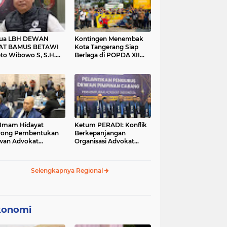
tua LBH DEWAN
Kontingen Menembak
AT BAMUS BETAWI
Kota Tangerang Siap
to Wibowo S, S.H.
Berlaga di POPDA XII
ih Pitoeng Salah
Banten 2026 di Kota
mat Mengenai
Cilegon
tement di Media
 Imam Hidayat
Ketum PERADI: Konflik
rong Pembentukan
Berkepanjangan
wan Advokat
Organisasi Advokat
onesia, Sebut Konsep
Berakar dari Kelahiran
gle Bar Tak Lagi
PERADI yang Tidak
evan
Tuntas
Selengkapnya Regional
konomi