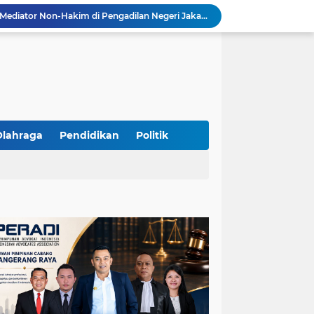
Resmi Terdaftar sebagai Mediator Non-Hakim di Pengadilan Negeri Jakarta Selatan, Yandri, S.H. Siap Mengedepankan Keadilan Melalui Jalur Perdamaian
Yandri SH Kawal APDESI di Gugatan PSN PIK 2, Tegaskan Komitmen pada Supremasi Hukum
Sidang PSN PIK 2 Memanas, Yandri SH Tampil sebagai Kuasa Hukum APDESI di PN Jakarta Pusat
Yandri SH Pimpin Perjuangan Hukum APDESI di Sidang PSN PIK 2, Soroti Kepastian Hukum
Yandri SH Resmi Kawal APDESI dalam Sidang Gugatan PSN PIK 2 di Pengadilan Negeri Jakarta Pusat
PT. GOLDEN TRI BANAYA Tegaskan Komitmen Menjadi Perusahaan Outsourcing Terpercaya untuk Dunia Industri dan Bisnis Nasional
Hadir dengan Standar Pelayanan Tinggi, PT. GOLDEN TRI BANAYA Menjadi Mitra Strategis Penyedia Security dan Tenaga Kerja Profesional
‎PT. GOLDEN TRI BANAYA ‎Mitra Terpercaya Penyedia Jasa Outsourcing dan Tenaga Kerja Profesional
Olahraga
Pendidikan
Politik
ketua LBH DEWAN ADAT BAMUS BETAWI Sapto Wibowo S, S.H. Jalih Pitoeng Salah Alamat Mengenai Statement di Media
Dipercaya Mahkamah Agung, Yandri, S.H. Perkuat Peran Mediasi di Pengadilan Negeri Jakarta Selatan