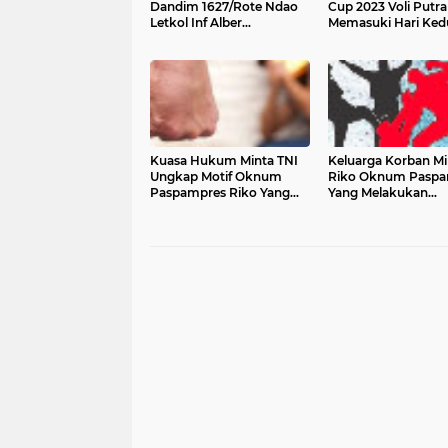
Dandim 1627/Rote Ndao
Cup 2023 Voli Putra
Letkol Inf Alber
Memasuki Hari Ked
Ingkriwang Sediakan
Doorprize bagi Penonton
Kuasa Hukum Minta TNI
Keluarga Korban Mi
Ungkap Motif Oknum
Riko Oknum Paspa
Paspampres Riko Yang
Yang Melakukan
Menganiaya Masyarakat
Penganiayaan Terh
Sipil, Yang Terjadi di
Jefry Diproses Baik 
Jakarta Barat
Maupun Pidana U