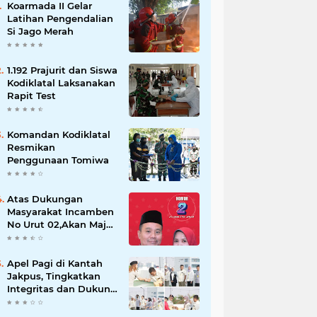
Koarmada II Gelar
Latihan Pengendalian
Si Jago Merah
1.192 Prajurit dan Siswa
Kodiklatal Laksanakan
Rapit Test
Komandan Kodiklatal
Resmikan
Penggunaan Tomiwa
Atas Dukungan
Masyarakat Incamben
No Urut 02,Akan Maju
Untuk Memajukan
Desa Tegal Kunir Kidul
Apel Pagi di Kantah
Jakpus, Tingkatkan
Integritas dan Dukung
WBK