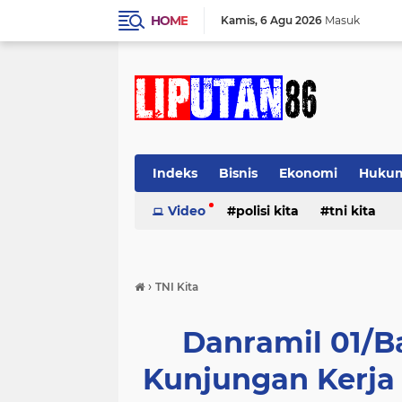
HOME
Kamis
6 Agu 2026
Masuk
Indeks
Bisnis
Ekonomi
Huku
Video
polisi kita
tni kita
›
TNI Kita
Danramil 01/B
Kunjungan Kerja