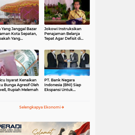
 Yang Janggal Bazar
Jokowi Instruksikan
Taman Kota Sepatan,
Penajaman Belanja
pakah Yang
Tepat Agar Defisit di
ntungkan?
Bawah 3 Persen
icu Isyarat Kenaikan
PT. Bank Negara
u Bunga Agresif Oleh
Indonesia (BNI) Siap
ell, Rupiah Melemah
Ekspansi Untuk
Korporasi " Green
Banking" Rp. 6,1 Triliun
Selengkapya Ekonomi