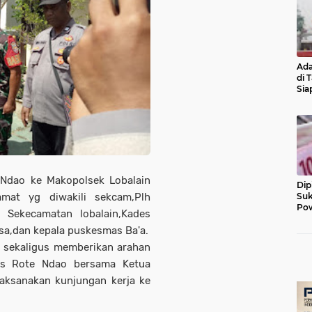
Ada
di 
Sia
Diu
 Ndao ke Makopolsek Lobalain
Dip
Suk
amat yg diwakili sekcam,Plh
Pow
ah Sekecamatan lobalain,Kades
sa,dan kepala puskesmas Ba'a.
 sekaligus memberikan arahan
res Rote Ndao bersama Ketua
laksanakan kunjungan kerja ke