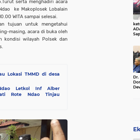
.Turut serta menghadiri acara
 Ndao ke Makoplosek Lobalain
0.00 WITA sampai selesai.
gan tujuan untuk mengetahui
ke
AD
ing-masing, acara di buka oleh
Sap
n kondisi wilayah Polsek dan
Jal
Ala
s.
Sta
jau Lokasi TMMD di desa
Dr.
Do
De
ao Letkol Inf Alber
Ind
apati Rote Ndao Tinjau
Sin
Rel
E