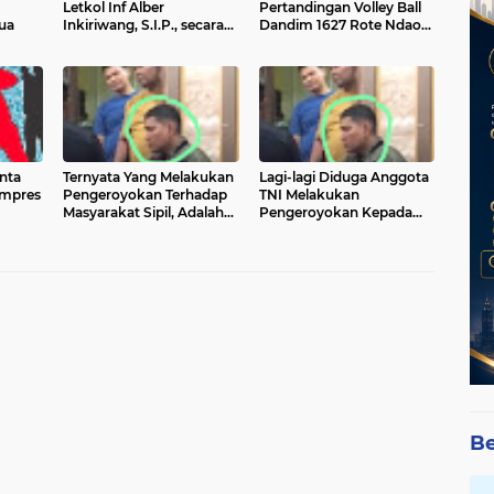
Letkol Inf Alber
Pertandingan Volley Ball
ua
Inkiriwang, S.I.P., secara
Dandim 1627 Rote Ndao
resmi membuka
Cup
turnamen Volley Ball
Dandim/Cup dalam
rangka menyambut HUT
TNI Ke - 78
nta
Ternyata Yang Melakukan
Lagi-lagi Diduga Anggota
mpres
Pengeroyokan Terhadap
TNI Melakukan
Masyarakat Sipil, Adalah
Pengeroyokan Kepada
adap
Oknum Anggota TNI
Masyarakat Sipil
Militer
Berpangkat Letda
mum
Be