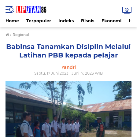
Home
Terpopuler
Indeks
Bisnis
Ekonomi
Hu
›
Regional
Babinsa Tanamkan Disiplin Melalui
Latihan PBB kepada pelajar
Yandri
Sabtu, 17 Juni 2023 | Juni 17, 2023 WIB