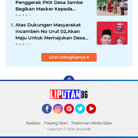
Penggerak PKK Desa Jambe
Bagikan Masker Kepada
Pengguna Jalan
Atas Dukungan Masyarakat
Incamben No Urut 02,Akan
Maju Untuk Memajukan Desa
Tegal Kunir Kidul
Lihat Selengkapnya
Facebook
Instagram
Pinterest
Twitter
YouTube
Redaksi
Pasang Iklan
Pedoman Media Siber
Copyright ©
2026 liputan86