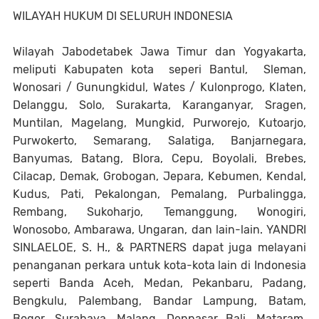
WILAYAH HUKUM DI SELURUH INDONESIA
Wilayah Jabodetabek Jawa Timur dan Yogyakarta,
meliputi Kabupaten kota seperi Bantul, Sleman,
Wonosari / Gunungkidul, Wates / Kulonprogo, Klaten,
Delanggu, Solo, Surakarta, Karanganyar, Sragen,
Muntilan, Magelang, Mungkid, Purworejo, Kutoarjo,
Purwokerto, Semarang, Salatiga, Banjarnegara,
Banyumas, Batang, Blora, Cepu, Boyolali, Brebes,
Cilacap, Demak, Grobogan, Jepara, Kebumen, Kendal,
Kudus, Pati, Pekalongan, Pemalang, Purbalingga,
Rembang, Sukoharjo, Temanggung, Wonogiri,
Wonosobo, Ambarawa, Ungaran, dan lain-lain. YANDRI
SINLAELOE, S. H., & PARTNERS dapat juga melayani
penanganan perkara untuk kota-kota lain di Indonesia
seperti Banda Aceh, Medan, Pekanbaru, Padang,
Bengkulu, Palembang, Bandar Lampung, Batam,
Bogor, Surabaya, Malang, Denpasar Bali, Mataram,