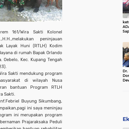
ke
AD
Sap
em 161/Wira Sakti Kolonel
Jal
,H.H.,melakukan peninjauan
Ala
Sta
ak Layak Huni (RTLH) Kodim
ayana di rumah Bapak Orlando
a. Oebelo, Kec. Kupang Tengah
3).
Dr.
ira Sakti mendukung program
Do
asyarakat di wilayah Nusa
De
Ind
luran bantuan Program RTLH
Sin
a Sakti.
Rel
Inf.Febriel Buyung Sikumbang,
mpaikan,pagi ini saya meninjau
program ini merupakan program
E
bernaman Prajaraksaka Peduli
emberikan bantuan rehabilitas