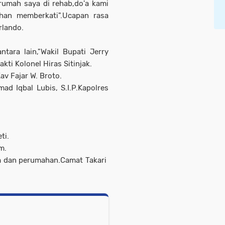
 rumah saya di rehab,do'a kami
han memberkati".Ucapan rasa
rlando.
tara lain,"Wakil Bupati Jerry
ti Kolonel Hiras Sitinjak.
av Fajar W. Broto.
d Iqbal Lubis, S.I.P.Kapolres
ti.
m.
m dan perumahan.Camat Takari