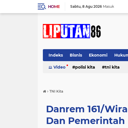
HOME
Sabtu
8 Agu 2026
Masuk
Indeks
Bisnis
Ekonomi
Huku
Video
polisi kita
tni kita
›
TNI Kita
Danrem 161/Wira
Dan Pemerintah