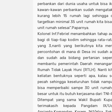
perbankan dari dunia usaha untuk bisa iku
kawan-kawan perbankan sudah mengata
kurang lebih 15 rumah lagi sehingga d
targetkan minimal 35 unit rumah kita bis
unit rumah selesai".Paparnya.
Kolonel Inf.Febriel menambahkan tahap aw
bagi di tiap-tiap kodim sehingga rata-ra
yang 3,nanti yang berikutnya kita m
percontohan di mana di Desa ini sudah 
dan sudah ada bidang pertanian seper
membantu pemerintah Daerah menangan
Rumah Tidak Layak Huni (RTLH). Nanti ki
keliatan bentuknya seperti apa, kalau 
pecah sehingga keseluruhan tidak nampa
bisa memperbaiki sampe 30 unit rumah
besar untuk itu butuh kerjasama dari TNI-
Ditempat yang sama Wakil Bupati Kup
terimakasih kepada Pangdam IX/
Aprianto,Komandan Korem 161/Wira Sa