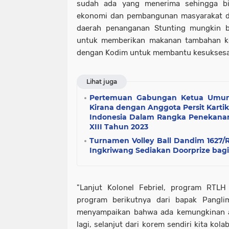
sudah ada yang menerima sehingga b
ekonomi dan pembangunan masyarakat 
daerah penanganan Stunting mungkin b
untuk memberikan makanan tambahan k
dengan Kodim untuk membantu kesuksesan
Lihat juga
Pertemuan Gabungan Ketua Umum 
Kirana dengan Anggota Persit Karti
Indonesia Dalam Rangka Penekanan
XIII Tahun 2023
Turnamen Volley Ball Dandim 1627/R
Ingkriwang Sediakan Doorprize bag
"Lanjut Kolonel Febriel, program RTLH
program berikutnya dari bapak Pangl
menyampaikan bahwa ada kemungkinan 
lagi, selanjut dari korem sendiri kita kol