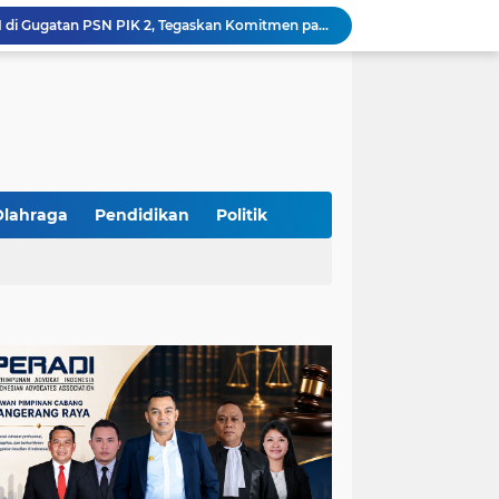
Yandri SH Kawal APDESI di Gugatan PSN PIK 2, Tegaskan Komitmen pada Supremasi Hukum
Sidang PSN PIK 2 Memanas, Yandri SH Tampil sebagai Kuasa Hukum APDESI di PN Jakarta Pusat
Yandri SH Pimpin Perjuangan Hukum APDESI di Sidang PSN PIK 2, Soroti Kepastian Hukum
Yandri SH Resmi Kawal APDESI dalam Sidang Gugatan PSN PIK 2 di Pengadilan Negeri Jakarta Pusat
PT. GOLDEN TRI BANAYA Tegaskan Komitmen Menjadi Perusahaan Outsourcing Terpercaya untuk Dunia Industri dan Bisnis Nasional
Hadir dengan Standar Pelayanan Tinggi, PT. GOLDEN TRI BANAYA Menjadi Mitra Strategis Penyedia Security dan Tenaga Kerja Profesional
‎PT. GOLDEN TRI BANAYA ‎Mitra Terpercaya Penyedia Jasa Outsourcing dan Tenaga Kerja Profesional
ketua LBH DEWAN ADAT BAMUS BETAWI Sapto Wibowo S, S.H. Jalih Pitoeng Salah Alamat Mengenai Statement di Media
Olahraga
Pendidikan
Politik
Dipercaya Mahkamah Agung, Yandri, S.H. Perkuat Peran Mediasi di Pengadilan Negeri Jakarta Selatan
Resmi Terdaftar sebagai Mediator Non-Hakim di Pengadilan Negeri Jakarta Selatan, Yandri, S.H. Siap Mengedepankan Keadilan Melalui Jalur Perdamaian