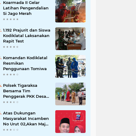
Koarmada II Gelar
Latihan Pengendalian
Si Jago Merah
1.192 Prajurit dan Siswa
Kodiklatal Laksanakan
Rapit Test
Komandan Kodiklatal
Resmikan
Penggunaan Tomiwa
Polsek Tigaraksa
Bersama Tim
Penggerak PKK Desa
Jambe Bagikan
Masker Kepada
Pengguna Jalan
Atas Dukungan
Masyarakat Incamben
No Urut 02,Akan Maju
Untuk Memajukan
Desa Tegal Kunir Kidul