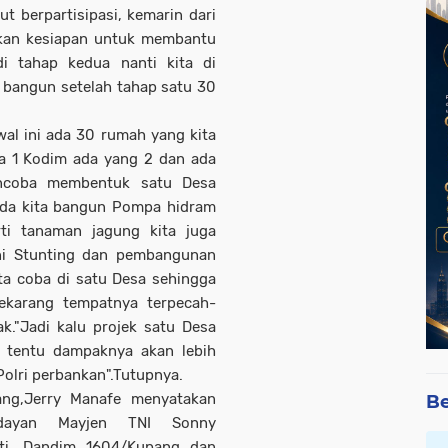
t berpartisipasi, kemarin dari
kan kesiapan untuk membantu
i tahap kedua nanti kita di
a bangun setelah tahap satu 30
al ini ada 30 rumah yang kita
ta 1 Kodim ada yang 2 dan ada
encoba membentuk satu Desa
ada kita bangun Pompa hidram
ti tanaman jagung kita juga
i Stunting dan pembangunan
ta coba di satu Desa sehingga
sekarang tempatnya terpecah-
k."Jadi kalu projek satu Desa
 tentu dampaknya akan lebih
Polri perbankan".Tutupnya.
ang,Jerry Manafe menyatakan
Be
Udayan Mayjen TNI Sonny
kti, Dandim 1604/Kupang dan