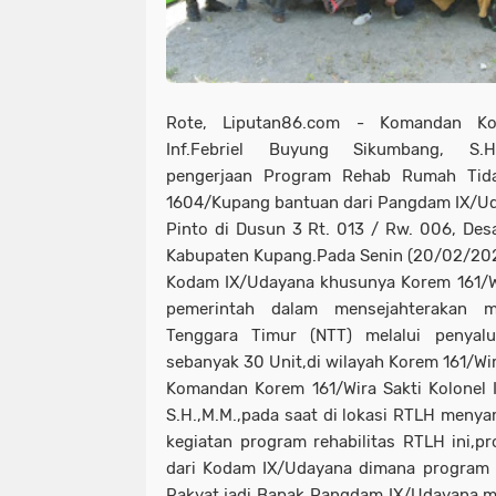
Rote, Liputan86.com - Komandan Kor
Inf.Febriel Buyung Sikumbang, S.H.
pengerjaan Program Rehab Rumah Tid
1604/Kupang bantuan dari Pangdam IX/Ud
Pinto di Dusun 3 Rt. 013 / Rw. 006, Des
Kabupaten Kupang.Pada Senin (20/02/202
Kodam IX/Udayana khusunya Korem 161/W
pemerintah dalam mensejahterakan m
Tenggara Timur (NTT) melalui penya
sebanyak 30 Unit,di wilayah Korem 161/Wir
Komandan Korem 161/Wira Sakti Kolonel 
S.H.,M.M.,pada saat di lokasi RTLH menya
kegiatan program rehabilitas RTLH ini,
dari Kodam IX/Udayana dimana program 
Rakyat,jadi Bapak Pangdam IX/Udayana m