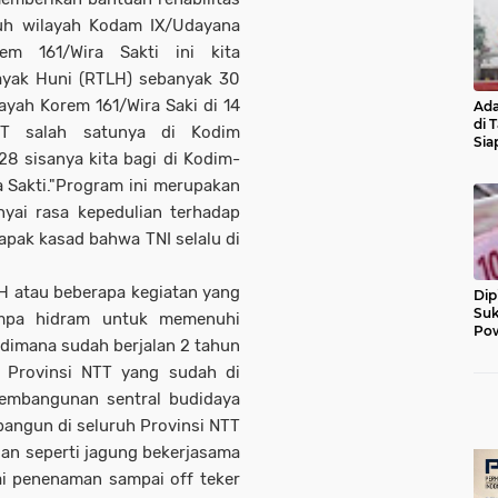
uh wilayah Kodam IX/Udayana
em 161/Wira Sakti ini kita
ayak Huni (RTLH) sebanyak 30
ayah Korem 161/Wira Saki di 14
Ada
di 
TT salah satunya di Kodim
Sia
 sisanya kita bagi di Kodim-
Diu
 Sakti."Program ini merupakan
ai rasa kepedulian terhadap
apak kasad bahwa TNI selalu di
LH atau beberapa kegiatan yang
Dip
Suk
ompa hidram untuk memenuhi
Pow
 dimana sudah berjalan 2 tahun
h Provinsi NTT yang sudah di
pembangunan sentral budidaya
i bangun di seluruh Provinsi NTT
ian seperti jagung bekerjasama
i penenaman sampai off teker