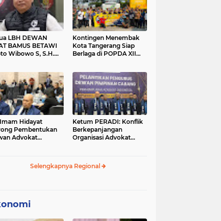
tua LBH DEWAN
Kontingen Menembak
AT BAMUS BETAWI
Kota Tangerang Siap
to Wibowo S, S.H.
Berlaga di POPDA XII
ih Pitoeng Salah
Banten 2026 di Kota
mat Mengenai
Cilegon
tement di Media
 Imam Hidayat
Ketum PERADI: Konflik
rong Pembentukan
Berkepanjangan
wan Advokat
Organisasi Advokat
onesia, Sebut Konsep
Berakar dari Kelahiran
gle Bar Tak Lagi
PERADI yang Tidak
evan
Tuntas
Selengkapnya Regional
konomi