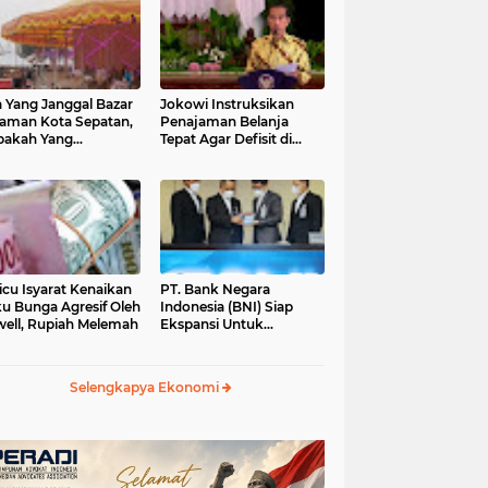
 Yang Janggal Bazar
Jokowi Instruksikan
Taman Kota Sepatan,
Penajaman Belanja
pakah Yang
Tepat Agar Defisit di
ntungkan?
Bawah 3 Persen
icu Isyarat Kenaikan
PT. Bank Negara
u Bunga Agresif Oleh
Indonesia (BNI) Siap
ell, Rupiah Melemah
Ekspansi Untuk
Korporasi " Green
Banking" Rp. 6,1 Triliun
Selengkapya Ekonomi