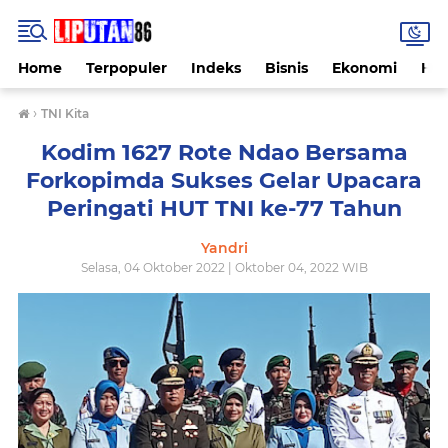
Home
Terpopuler
Indeks
Bisnis
Ekonomi
Hu
›
TNI Kita
Kodim 1627 Rote Ndao Bersama
Forkopimda Sukses Gelar Upacara
Peringati HUT TNI ke-77 Tahun
Yandri
Selasa, 04 Oktober 2022 | Oktober 04, 2022 WIB