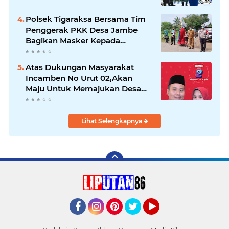
Polsek Tigaraksa Bersama Tim
Penggerak PKK Desa Jambe
Bagikan Masker Kepada
Pengguna Jalan
Atas Dukungan Masyarakat
Incamben No Urut 02,Akan
Maju Untuk Memajukan Desa
Tegal Kunir Kidul
Lihat Selengkapnya
Facebook
Instagram
Pinterest
Twitter
YouTube