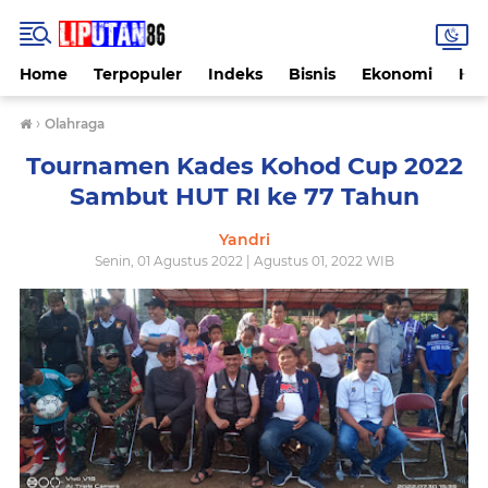
Home
Terpopuler
Indeks
Bisnis
Ekonomi
Hu
›
Olahraga
Tournamen Kades Kohod Cup 2022
Sambut HUT RI ke 77 Tahun
Yandri
Senin, 01 Agustus 2022 | Agustus 01, 2022 WIB