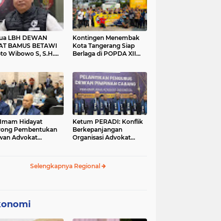
tua LBH DEWAN
Kontingen Menembak
AT BAMUS BETAWI
Kota Tangerang Siap
to Wibowo S, S.H.
Berlaga di POPDA XII
ih Pitoeng Salah
Banten 2026 di Kota
mat Mengenai
Cilegon
tement di Media
 Imam Hidayat
Ketum PERADI: Konflik
rong Pembentukan
Berkepanjangan
wan Advokat
Organisasi Advokat
onesia, Sebut Konsep
Berakar dari Kelahiran
gle Bar Tak Lagi
PERADI yang Tidak
evan
Tuntas
Selengkapnya Regional
konomi