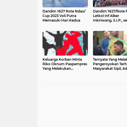
Dandim 1627 Rote Ndao/
Dandim 1627/Rote 
Cup 2023 Voli Putra
Letkol Inf Alber
Memasuki Hari Kedua
Inkiriwang, S.I.P., s
resmi membuka
turnamen Volley Bal
Dandim/Cup dalam
rangka menyambu
TNI Ke - 78
Keluarga Korban Minta
Ternyata Yang Mel
Riko Oknum Paspampres
Pengeroyokan Ter
Yang Melakukan
Masyarakat Sipil, A
Penganiayaan Terhadap
Oknum Anggota TN
Jefry Diproses Baik Militer
Berpangkat Letda
Maupun Pidana Umum