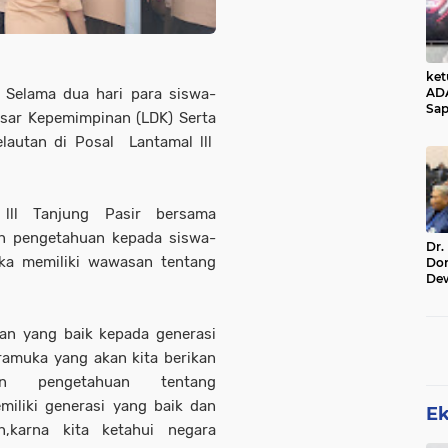
ke
AD
 Selama dua hari para siswa-
Sap
asar Kepemimpinan (LDK) Serta
Jal
Ala
lautan di Posal Lantamal lll
Sta
ll Tanjung Pasir bersama
n pengetahuan kepada siswa-
Dr.
ka memiliki wawasan tentang
Do
De
Ind
Sin
Rel
n yang baik kepada generasi
ramuka yang akan kita berikan
n pengetahuan tentang
miliki generasi yang baik dan
E
,karna kita ketahui negara