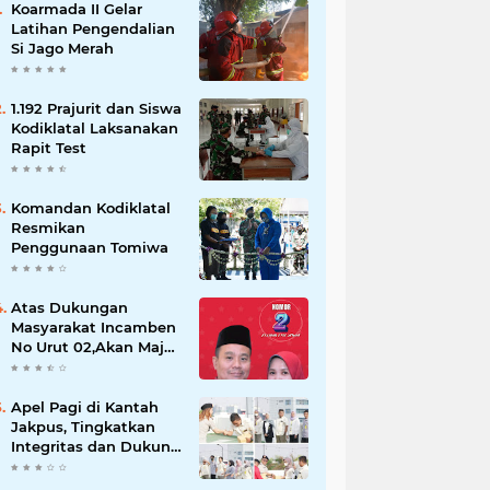
Koarmada II Gelar
Latihan Pengendalian
Si Jago Merah
1.192 Prajurit dan Siswa
Kodiklatal Laksanakan
Rapit Test
Komandan Kodiklatal
Resmikan
Penggunaan Tomiwa
Atas Dukungan
Masyarakat Incamben
No Urut 02,Akan Maju
Untuk Memajukan
Desa Tegal Kunir Kidul
Apel Pagi di Kantah
Jakpus, Tingkatkan
Integritas dan Dukung
WBK