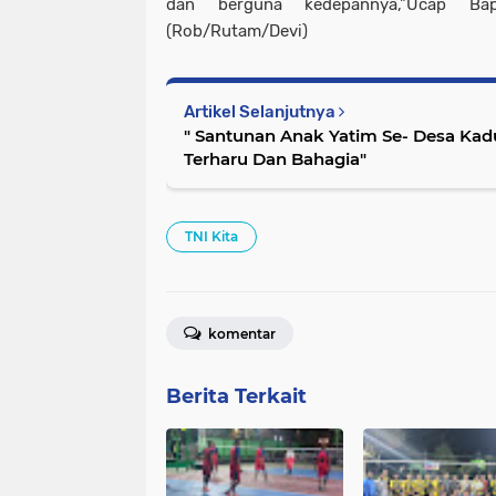
dan berguna kedepannya,"Ucap Ba
(Rob/Rutam/Devi)
Artikel Selanjutnya
" Santunan Anak Yatim Se- Desa Kad
Terharu Dan Bahagia"
TNI Kita
komentar
Berita Terkait