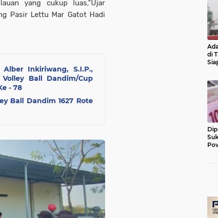
ulauan yang cukup luas,"Ujar
ng Pasir Lettu Mar Gatot Hadi
Ada
di 
Sia
lber Inkiriwang, S.I.P.,
Diu
Volley Ball Dandim/Cup
e - 78
ley Ball Dandim 1627 Rote
Dip
Suk
Pow