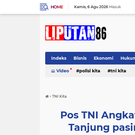
HOME
Kamis
6 Agu 2026
Masuk
Indeks
Bisnis
Ekonomi
Huku
Video
polisi kita
tni kita
›
TNI Kita
Pos TNI Angkat
Tanjung pas