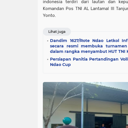
indonesia terdiri dari lautan dan kep
Komandan Pos TNI AL Lantamal lll Tanju
Yonto.
Lihat juga
Dandim 1627/Rote Ndao Letkol Inf A
secara resmi membuka turnamen 
dalam rangka menyambut HUT TNI K
Persiapan Panitia Pertandingan Vol
Ndao Cup