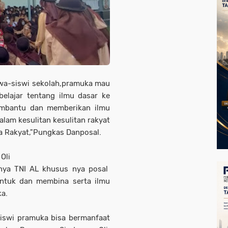
swa-siswi sekolah,pramuka mau
elajar tentang ilmu dasar ke
embantu dan memberikan ilmu
alam kesulitan kesulitan rakyat
a Rakyat,"Pungkas Danposal.
Oli
 nya TNI AL khusus nya posal
entuk dan membina serta ilmu
ka.
siswi pramuka bisa bermanfaat