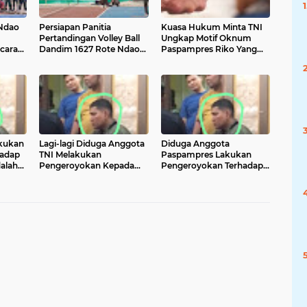
Ndao
Persiapan Panitia
Kuasa Hukum Minta TNI
Pertandingan Volley Ball
Ungkap Motif Oknum
ecara
Dandim 1627 Rote Ndao
Paspampres Riko Yang
Cup
Menganiaya Masyarakat
l
Sipil, Yang Terjadi di
Jakarta Barat
t HUT
akukan
Lagi-lagi Diduga Anggota
Diduga Anggota
hadap
TNI Melakukan
Paspampres Lakukan
dalah
Pengeroyokan Kepada
Pengeroyokan Terhadap
I
Masyarakat Sipil
Masyarakat Sipil