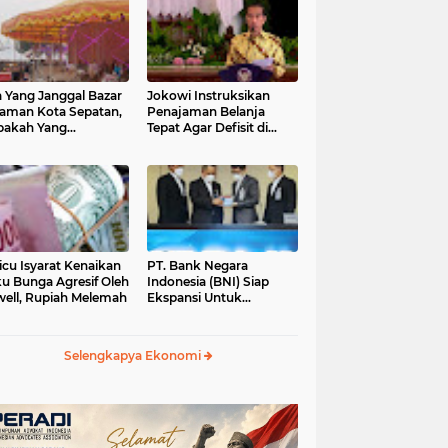
 Yang Janggal Bazar
Jokowi Instruksikan
Taman Kota Sepatan,
Penajaman Belanja
pakah Yang
Tepat Agar Defisit di
ntungkan?
Bawah 3 Persen
icu Isyarat Kenaikan
PT. Bank Negara
u Bunga Agresif Oleh
Indonesia (BNI) Siap
ell, Rupiah Melemah
Ekspansi Untuk
Korporasi " Green
Banking" Rp. 6,1 Triliun
Selengkapya Ekonomi