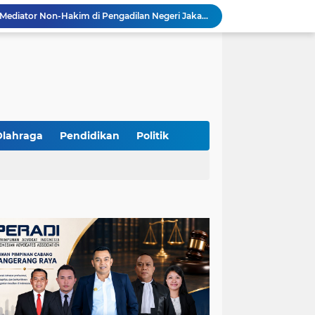
Resmi Terdaftar sebagai Mediator Non-Hakim di Pengadilan Negeri Jakarta Selatan, Yandri, S.H. Siap Mengedepankan Keadilan Melalui Jalur Perdamaian
Yandri SH Kawal APDESI di Gugatan PSN PIK 2, Tegaskan Komitmen pada Supremasi Hukum
Sidang PSN PIK 2 Memanas, Yandri SH Tampil sebagai Kuasa Hukum APDESI di PN Jakarta Pusat
Yandri SH Pimpin Perjuangan Hukum APDESI di Sidang PSN PIK 2, Soroti Kepastian Hukum
Yandri SH Resmi Kawal APDESI dalam Sidang Gugatan PSN PIK 2 di Pengadilan Negeri Jakarta Pusat
PT. GOLDEN TRI BANAYA Tegaskan Komitmen Menjadi Perusahaan Outsourcing Terpercaya untuk Dunia Industri dan Bisnis Nasional
Hadir dengan Standar Pelayanan Tinggi, PT. GOLDEN TRI BANAYA Menjadi Mitra Strategis Penyedia Security dan Tenaga Kerja Profesional
‎PT. GOLDEN TRI BANAYA ‎Mitra Terpercaya Penyedia Jasa Outsourcing dan Tenaga Kerja Profesional
Olahraga
Pendidikan
Politik
ketua LBH DEWAN ADAT BAMUS BETAWI Sapto Wibowo S, S.H. Jalih Pitoeng Salah Alamat Mengenai Statement di Media
Dipercaya Mahkamah Agung, Yandri, S.H. Perkuat Peran Mediasi di Pengadilan Negeri Jakarta Selatan