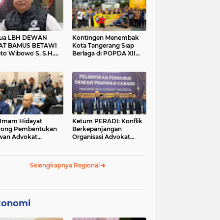
tua LBH DEWAN
Kontingen Menembak
AT BAMUS BETAWI
Kota Tangerang Siap
to Wibowo S, S.H.
Berlaga di POPDA XII
ih Pitoeng Salah
Banten 2026 di Kota
mat Mengenai
Cilegon
tement di Media
 Imam Hidayat
Ketum PERADI: Konflik
rong Pembentukan
Berkepanjangan
wan Advokat
Organisasi Advokat
onesia, Sebut Konsep
Berakar dari Kelahiran
gle Bar Tak Lagi
PERADI yang Tidak
evan
Tuntas
Selengkapnya Regional
konomi