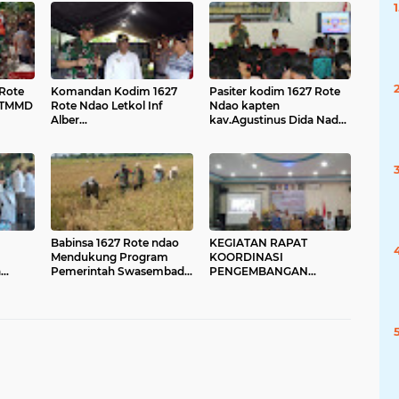
 Rote
Komandan Kodim 1627
Pasiter kodim 1627 Rote
i TMMD
Rote Ndao Letkol Inf
Ndao kapten
Alber
kav.Agustinus Dida Nada
Inkiriwang,S.I.P,.Bersama
Memberikan Penyuluhan
Pj Bapati Rote Ndao
Bela Negara kepada
Tinjau langsung TMMD
masyarakat
Babinsa 1627 Rote ndao
KEGIATAN RAPAT
Mendukung Program
KOORDINASI
a
Pemerintah Swasembada
PENGEMBANGAN
Pangan Bantu panen
SUMBER DAYA MANUSIA
l
bersama masyarakat
DAERAH TINGKAT
ten
PROVINSI NUSA
TENGGARA TIMUR
TAHUN 2024