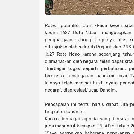
Rote, liputan86. Com -Pada kesempatan 
kodim 1627 Rote Ndao mengucapkan t
penghargaan setinggi-tingginya atas k
ditunjukan oleh seluruh Prajurit dan PNS
1627 Rote Ndao karena sepanjang tah
diamanatkan oleh negara, telah dapat kita
"Berbagai tugas seperti perbatasan, p
termasuk penanganan pandemi covid-1
lainnya telah menjadi bukti nyata peng
negara,". diapresiasi,"ucap Dandim.
Pencapaian ini tentu harus dapat kita pe
tingkat di tahun ini.
Karena berbagai agenda yang bersifat n
juga menuntut kesiapan TNI AD di tahun 20
"Saya sampaikan beberapa penekanan 