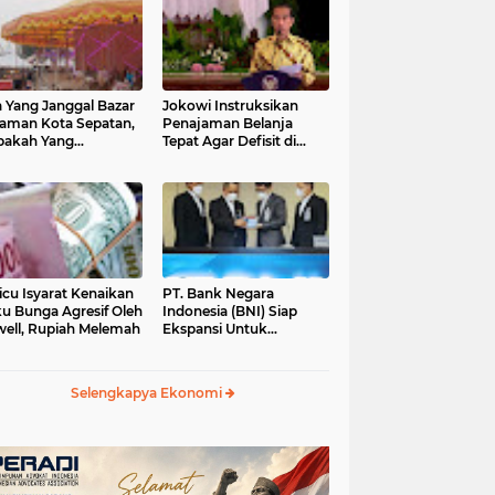
 Yang Janggal Bazar
Jokowi Instruksikan
Taman Kota Sepatan,
Penajaman Belanja
pakah Yang
Tepat Agar Defisit di
ntungkan?
Bawah 3 Persen
icu Isyarat Kenaikan
PT. Bank Negara
u Bunga Agresif Oleh
Indonesia (BNI) Siap
ell, Rupiah Melemah
Ekspansi Untuk
Korporasi " Green
Banking" Rp. 6,1 Triliun
Selengkapya Ekonomi