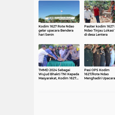
Kodim 1627 Rote Ndao
Pasiter kodim 1627
gelar upacara Bendera
Ndao Tinjau Lokas
hari Senin
di desa Lentera
TMMD 2024 Sebagai
Pasi OPS Kodim
Wujud Bhakti TNI Kepada
1627/Rote Ndao
Masyarakat, Kodim 1627
Menghadiri Upacar
Rote Ndao Gelar Upacara
Peringatan Hari
Pembukaan TMMD
Pendidikan Nasiona
Tahun 2024 Kabupa
Rote Ndao