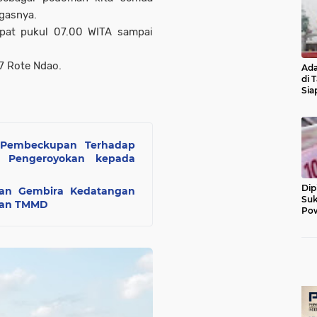
egasnya.
pat pukul 07.00 WITA sampai
7 Rote Ndao.
Ada
di 
Sia
Diu
 Pembeckupan Terhadap
a Pengeroyokan kepada
Dip
an Gembira Kedatangan
Suk
gan TMMD
Pow