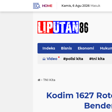
HOME
Kamis
6 Agu 2026
Masuk
Indeks
Bisnis
Ekonomi
Huku
Video
polisi kita
tni kita
›
TNI Kita
Kodim 1627 Rot
Bender