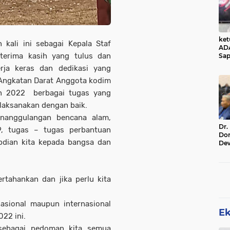
ke
kali ini sebagai Kepala Staf
AD
erima kasih yang tulus dan
Sap
Jal
erja keras dan dedikasi yang
Ala
 Angkatan Darat Anggota kodim
Sta
un 2022 berbagai tugas yang
 laksanakan dengan baik.
enanggulangan bencana alam,
Dr.
9, tugas – tugas perbantuan
Do
abdian kita kepada bangsa dan
De
Ind
Sin
Rel
rtahankan dan jika perlu kita
asional maupun internasional
E
22 ini.
sebagai pedoman kita semua