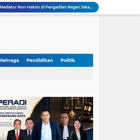
Resmi Terdaftar sebagai Mediator Non-Hakim di Pengadilan Negeri Jakarta Selatan, Yandri, S.H. Siap Mengedepankan Keadilan Melalui Jalur Perdamaian
Yandri SH Kawal APDESI di Gugatan PSN PIK 2, Tegaskan Komitmen pada Supremasi Hukum
Sidang PSN PIK 2 Memanas, Yandri SH Tampil sebagai Kuasa Hukum APDESI di PN Jakarta Pusat
Yandri SH Pimpin Perjuangan Hukum APDESI di Sidang PSN PIK 2, Soroti Kepastian Hukum
Yandri SH Resmi Kawal APDESI dalam Sidang Gugatan PSN PIK 2 di Pengadilan Negeri Jakarta Pusat
PT. GOLDEN TRI BANAYA Tegaskan Komitmen Menjadi Perusahaan Outsourcing Terpercaya untuk Dunia Industri dan Bisnis Nasional
Hadir dengan Standar Pelayanan Tinggi, PT. GOLDEN TRI BANAYA Menjadi Mitra Strategis Penyedia Security dan Tenaga Kerja Profesional
‎PT. GOLDEN TRI BANAYA ‎Mitra Terpercaya Penyedia Jasa Outsourcing dan Tenaga Kerja Profesional
Olahraga
Pendidikan
Politik
ketua LBH DEWAN ADAT BAMUS BETAWI Sapto Wibowo S, S.H. Jalih Pitoeng Salah Alamat Mengenai Statement di Media
Dipercaya Mahkamah Agung, Yandri, S.H. Perkuat Peran Mediasi di Pengadilan Negeri Jakarta Selatan