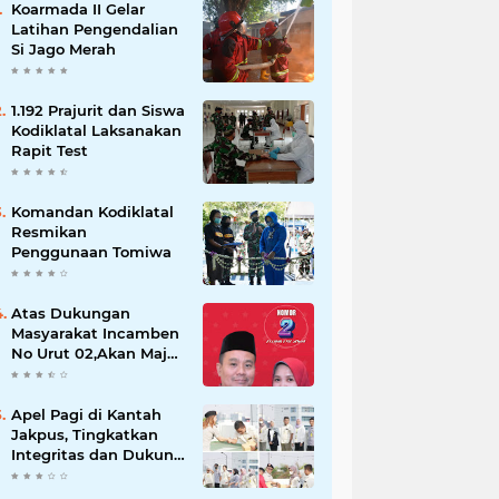
Koarmada II Gelar
Latihan Pengendalian
Si Jago Merah
1.192 Prajurit dan Siswa
Kodiklatal Laksanakan
Rapit Test
Komandan Kodiklatal
Resmikan
Penggunaan Tomiwa
Atas Dukungan
Masyarakat Incamben
No Urut 02,Akan Maju
Untuk Memajukan
Desa Tegal Kunir Kidul
Apel Pagi di Kantah
Jakpus, Tingkatkan
Integritas dan Dukung
WBK