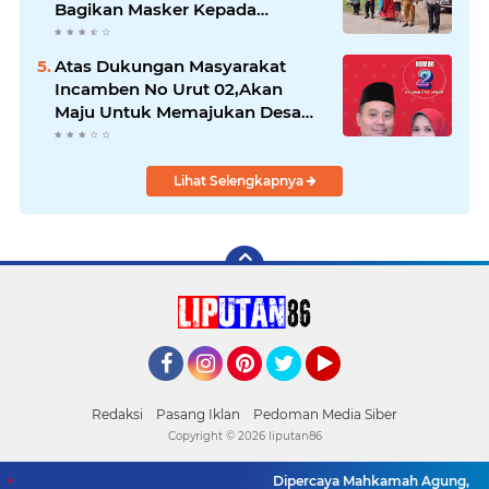
Bagikan Masker Kepada
Pengguna Jalan
Atas Dukungan Masyarakat
Incamben No Urut 02,Akan
Maju Untuk Memajukan Desa
Tegal Kunir Kidul
Lihat Selengkapnya
Facebook
Instagram
Pinterest
Twitter
YouTube
Redaksi
Pasang Iklan
Pedoman Media Siber
Copyright ©
2026 liputan86
Dipercaya Mahkamah Agung, Yandri, 