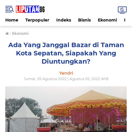
Home
Terpopuler
Indeks
Bisnis
Ekonomi
Hu
›
Ekonomi
Ada Yang Janggal Bazar di Taman
Kota Sepatan, Siapakah Yang
Diuntungkan?
Yandri
Jumat, 05 Agustus 2022 | Agustus 05, 2022 WIB