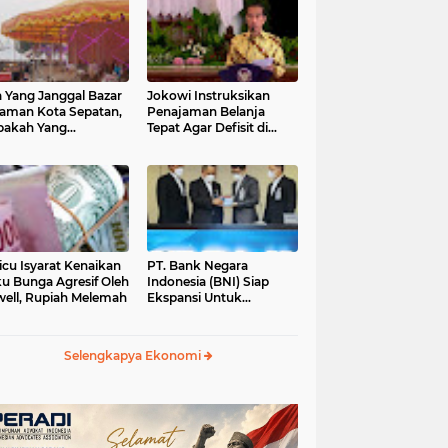
 Yang Janggal Bazar
Jokowi Instruksikan
Taman Kota Sepatan,
Penajaman Belanja
pakah Yang
Tepat Agar Defisit di
ntungkan?
Bawah 3 Persen
icu Isyarat Kenaikan
PT. Bank Negara
u Bunga Agresif Oleh
Indonesia (BNI) Siap
ell, Rupiah Melemah
Ekspansi Untuk
Korporasi " Green
Banking" Rp. 6,1 Triliun
Selengkapya Ekonomi