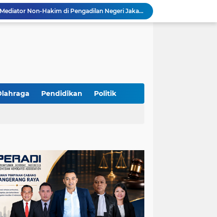
Resmi Terdaftar sebagai Mediator Non-Hakim di Pengadilan Negeri Jakarta Selatan, Yandri, S.H. Siap Mengedepankan Keadilan Melalui Jalur Perdamaian
Yandri SH Kawal APDESI di Gugatan PSN PIK 2, Tegaskan Komitmen pada Supremasi Hukum
Sidang PSN PIK 2 Memanas, Yandri SH Tampil sebagai Kuasa Hukum APDESI di PN Jakarta Pusat
Yandri SH Pimpin Perjuangan Hukum APDESI di Sidang PSN PIK 2, Soroti Kepastian Hukum
Yandri SH Resmi Kawal APDESI dalam Sidang Gugatan PSN PIK 2 di Pengadilan Negeri Jakarta Pusat
PT. GOLDEN TRI BANAYA Tegaskan Komitmen Menjadi Perusahaan Outsourcing Terpercaya untuk Dunia Industri dan Bisnis Nasional
Hadir dengan Standar Pelayanan Tinggi, PT. GOLDEN TRI BANAYA Menjadi Mitra Strategis Penyedia Security dan Tenaga Kerja Profesional
‎PT. GOLDEN TRI BANAYA ‎Mitra Terpercaya Penyedia Jasa Outsourcing dan Tenaga Kerja Profesional
Olahraga
Pendidikan
Politik
ketua LBH DEWAN ADAT BAMUS BETAWI Sapto Wibowo S, S.H. Jalih Pitoeng Salah Alamat Mengenai Statement di Media
Dipercaya Mahkamah Agung, Yandri, S.H. Perkuat Peran Mediasi di Pengadilan Negeri Jakarta Selatan