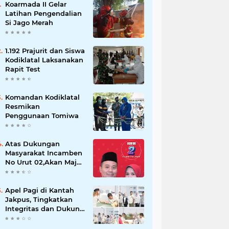
Koarmada II Gelar
Latihan Pengendalian
Si Jago Merah
1.192 Prajurit dan Siswa
Kodiklatal Laksanakan
Rapit Test
Komandan Kodiklatal
Resmikan
Penggunaan Tomiwa
Atas Dukungan
Masyarakat Incamben
No Urut 02,Akan Maju
Untuk Memajukan
Desa Tegal Kunir Kidul
Apel Pagi di Kantah
Jakpus, Tingkatkan
Integritas dan Dukung
WBK