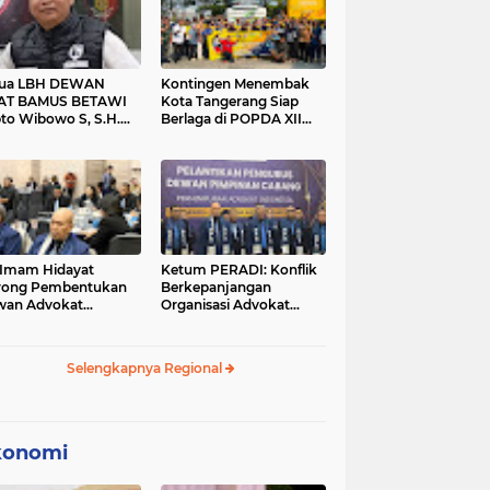
tua LBH DEWAN
Kontingen Menembak
AT BAMUS BETAWI
Kota Tangerang Siap
to Wibowo S, S.H.
Berlaga di POPDA XII
ih Pitoeng Salah
Banten 2026 di Kota
mat Mengenai
Cilegon
tement di Media
 Imam Hidayat
Ketum PERADI: Konflik
rong Pembentukan
Berkepanjangan
wan Advokat
Organisasi Advokat
onesia, Sebut Konsep
Berakar dari Kelahiran
gle Bar Tak Lagi
PERADI yang Tidak
evan
Tuntas
Selengkapnya Regional
konomi