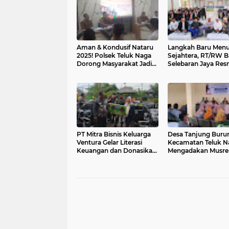
Aman & Kondusif Nataru
Langkah Baru Menu
2025! Polsek Teluk Naga
Sejahtera, RT/RW B
Dorong Masyarakat Jadi
Selebaran Jaya Res
Mitra Keamanan Aktif
Diberi Tugas di Pun
Bogor
​PT Mitra Bisnis Keluarga
Desa Tanjung Buru
Ventura Gelar Literasi
Kecamatan Teluk N
Keuangan dan Donasikan
Mengadakan Musre
Motor Sampah di
RKP Tahun 2026 da
Tangerang
Usulan 2027