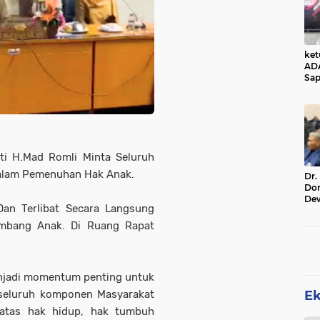
ke
AD
Sap
Jal
Ala
Sta
i H.Mad Romli Minta Seluruh
Dalam Pemenuhan Hak Anak.
Dr.
Do
De
Dan Terlibat Secara Langsung
Ind
Sin
mbang Anak. Di Ruang Rapat
Rel
enjadi momentum penting untuk
E
 seluruh komponen Masyarakat
atas hak hidup, hak tumbuh