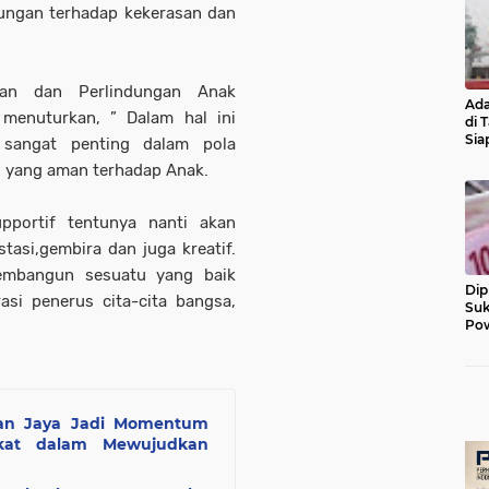
dungan terhadap kekerasan dan
an dan Perlindungan Anak
Ada
menuturkan, ” Dalam hal ini
di 
Sia
 sangat penting dalam pola
Diu
 yang aman terhadap Anak.
portif tentunya nanti akan
tasi,gembira dan juga kreatif.
membangun sesuatu yang baik
Dip
si penerus cita-cita bangsa,
Suk
Pow
ran Jaya Jadi Momentum
akat dalam Mewujudkan