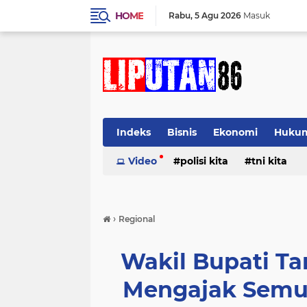
HOME
Rabu
5 Agu 2026
Masuk
Indeks
Bisnis
Ekonomi
Huku
Video
polisi kita
tni kita
›
Regional
Wakil Bupati T
Mengajak Semua