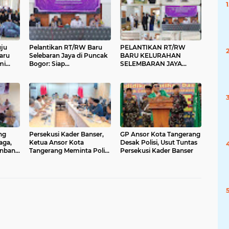
ju
Pelantikan RT/RW Baru
PELANTIKAN RT/RW
aru
Selebaran Jaya di Puncak
BARU KELURAHAN
mi
Bogor: Siap
SELEMBARAN JAYA
cak
Implementasikan 5
DILAKSANAKAN DI
Program Unggulan
PUNCAK BOGOR,
Bupati Tangerang
DIHARAPKAN LEBIH
GIGIH LAYANI
MASYARAKAT
ng
Persekusi Kader Banser,
GP Ansor Kota Tangerang
aga,
Ketua Ansor Kota
Desak Polisi, Usut Tuntas
nbang
Tangerang Meminta Polisi
Persekusi Kader Banser
n Data
Desak Tuntas dan Hukum
Semua Pelaku