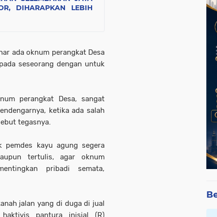
R, DIHARAPKAN LEBIH
enar ada oknum perangkat Desa
epada seseorang dengan untuk
knum perangkat Desa, sangat
endengarnya, ketika ada salah
sebut tegasnya.
ak pemdes kayu agung segera
aupun tertulis, agar oknum
entingkan pribadi semata,
Be
anah jalan yang di duga di jual
aktivis pantura inisial (R)