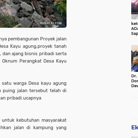
ke
AD
Sap
nya pembangunan Proyek jalan
Jal
Ala
 Desa Kayu agung,proyek tanah
Sta
 dan ajang bisnis pribadi serta
leh Oknum Perangkat Desa Kayu
Dr.
Do
ah satu warga Desa kayu agung
De
puing jalan tersebut telah di
Ind
Sin
gan pribadi.ucapnya
Rel
t untuk kebutuhan masyarakat
E
ihkan jalan di kampung yang