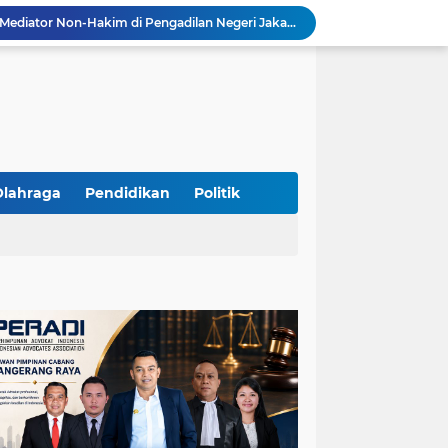
Resmi Terdaftar sebagai Mediator Non-Hakim di Pengadilan Negeri Jakarta Selatan, Yandri, S.H. Siap Mengedepankan Keadilan Melalui Jalur Perdamaian
Yandri SH Kawal APDESI di Gugatan PSN PIK 2, Tegaskan Komitmen pada Supremasi Hukum
Sidang PSN PIK 2 Memanas, Yandri SH Tampil sebagai Kuasa Hukum APDESI di PN Jakarta Pusat
Yandri SH Pimpin Perjuangan Hukum APDESI di Sidang PSN PIK 2, Soroti Kepastian Hukum
Yandri SH Resmi Kawal APDESI dalam Sidang Gugatan PSN PIK 2 di Pengadilan Negeri Jakarta Pusat
PT. GOLDEN TRI BANAYA Tegaskan Komitmen Menjadi Perusahaan Outsourcing Terpercaya untuk Dunia Industri dan Bisnis Nasional
Hadir dengan Standar Pelayanan Tinggi, PT. GOLDEN TRI BANAYA Menjadi Mitra Strategis Penyedia Security dan Tenaga Kerja Profesional
‎PT. GOLDEN TRI BANAYA ‎Mitra Terpercaya Penyedia Jasa Outsourcing dan Tenaga Kerja Profesional
Olahraga
Pendidikan
Politik
ketua LBH DEWAN ADAT BAMUS BETAWI Sapto Wibowo S, S.H. Jalih Pitoeng Salah Alamat Mengenai Statement di Media
Dipercaya Mahkamah Agung, Yandri, S.H. Perkuat Peran Mediasi di Pengadilan Negeri Jakarta Selatan