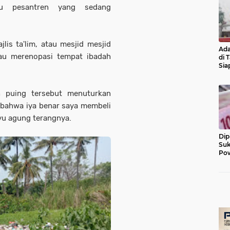
au pesantren yang sedang
lis ta'lim, atau mesjid mesjid
Ada
u merenopasi tempat ibadah
di 
Sia
Diu
h puing tersebut menuturkan
 bahwa iya benar saya membeli
yu agung terangnya.
Dip
Suk
Pow