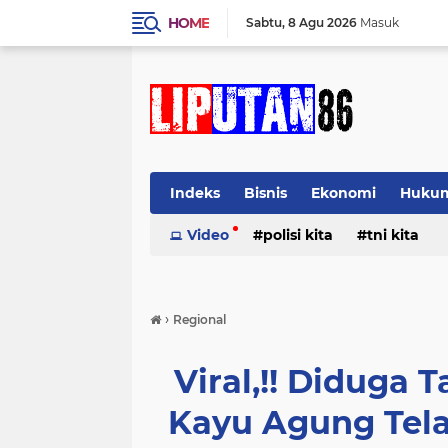
HOME
Sabtu
8 Agu 2026
Masuk
Indeks
Bisnis
Ekonomi
Huku
Video
polisi kita
tni kita
›
Regional
Viral,!! Diduga 
Kayu Agung Telah