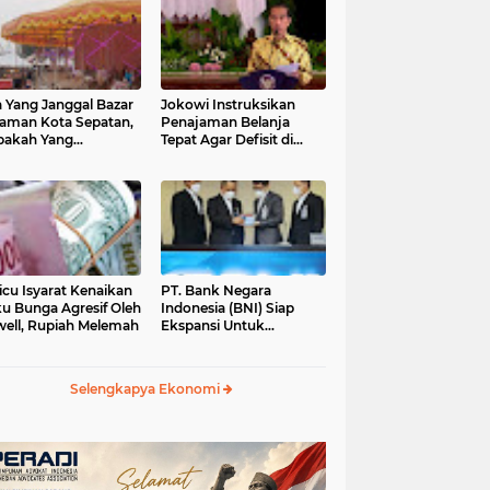
 Yang Janggal Bazar
Jokowi Instruksikan
Taman Kota Sepatan,
Penajaman Belanja
pakah Yang
Tepat Agar Defisit di
ntungkan?
Bawah 3 Persen
icu Isyarat Kenaikan
PT. Bank Negara
u Bunga Agresif Oleh
Indonesia (BNI) Siap
ell, Rupiah Melemah
Ekspansi Untuk
Korporasi " Green
Banking" Rp. 6,1 Triliun
Selengkapya Ekonomi