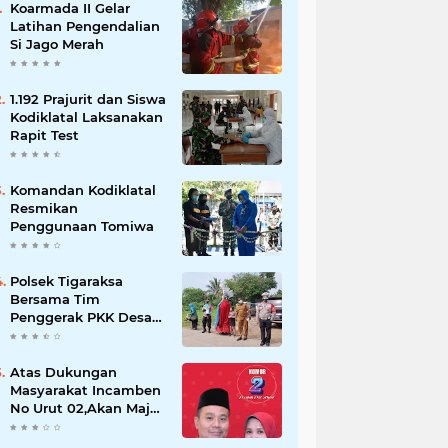
Koarmada II Gelar
Latihan Pengendalian
Si Jago Merah
1.192 Prajurit dan Siswa
Kodiklatal Laksanakan
Rapit Test
Komandan Kodiklatal
Resmikan
Penggunaan Tomiwa
Polsek Tigaraksa
Bersama Tim
Penggerak PKK Desa
Jambe Bagikan
Masker Kepada
Pengguna Jalan
Atas Dukungan
Masyarakat Incamben
No Urut 02,Akan Maju
Untuk Memajukan
Desa Tegal Kunir Kidul