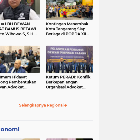
tua LBH DEWAN
Kontingen Menembak
AT BAMUS BETAWI
Kota Tangerang Siap
to Wibowo S, S.H.
Berlaga di POPDA XII
ih Pitoeng Salah
Banten 2026 di Kota
mat Mengenai
Cilegon
tement di Media
 Imam Hidayat
Ketum PERADI: Konflik
rong Pembentukan
Berkepanjangan
wan Advokat
Organisasi Advokat
onesia, Sebut Konsep
Berakar dari Kelahiran
gle Bar Tak Lagi
PERADI yang Tidak
evan
Tuntas
Selengkapnya Regional
konomi