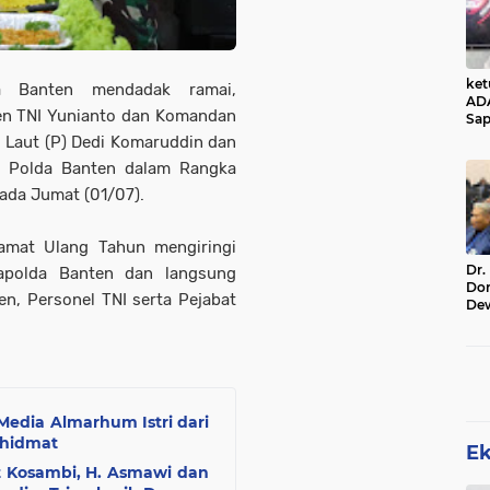
ke
da Banten mendadak ramai,
AD
n TNI Yunianto dan Komandan
Sap
Jal
l Laut (P) Dedi Komaruddin dan
Ala
a Polda Banten dalam Rangka
Sta
ada Jumat (01/07).
amat Ulang Tahun mengiringi
Dr.
apolda Banten dan langsung
Do
n, Personel TNI serta Pejabat
De
Ind
Sin
Rel
Media Almarhum Istri dari
khidmat
E
t Kosambi, H. Asmawi dan