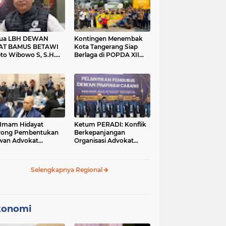
tua LBH DEWAN
Kontingen Menembak
AT BAMUS BETAWI
Kota Tangerang Siap
to Wibowo S, S.H.
Berlaga di POPDA XII
ih Pitoeng Salah
Banten 2026 di Kota
mat Mengenai
Cilegon
tement di Media
 Imam Hidayat
Ketum PERADI: Konflik
rong Pembentukan
Berkepanjangan
wan Advokat
Organisasi Advokat
onesia, Sebut Konsep
Berakar dari Kelahiran
gle Bar Tak Lagi
PERADI yang Tidak
evan
Tuntas
Selengkapnya Regional
konomi