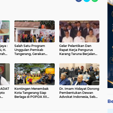
aya :
Salah Satu Program
Gelar Pelantikan Dan
, H.
Unggulan Pemkab
Rapat Kerja Pengurus
rah
Tangerang, Gerakan
Karang Taruna Berjalan
.
Pangan Murah Kembali
Sukses
sih
diadakan di Kelurahan
Salembaran Jaya
urah
bran
 ADAT
Kontingen Menembak
Dr. Imam Hidayat Dorong
pto
Kota Tangerang Siap
Pembentukan Dewan
h
Berlaga di POPDA XII
Advokat Indonesia, Sebut
Be
at
Banten 2026 di Kota
Konsep Single Bar Tak
t di
Cilegon
Lagi Relevan