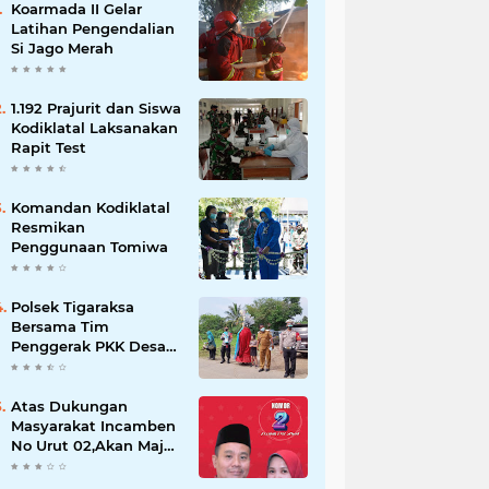
Koarmada II Gelar
Latihan Pengendalian
Si Jago Merah
1.192 Prajurit dan Siswa
Kodiklatal Laksanakan
Rapit Test
Komandan Kodiklatal
Resmikan
Penggunaan Tomiwa
Polsek Tigaraksa
Bersama Tim
Penggerak PKK Desa
Jambe Bagikan
Masker Kepada
Pengguna Jalan
Atas Dukungan
Masyarakat Incamben
No Urut 02,Akan Maju
Untuk Memajukan
Desa Tegal Kunir Kidul