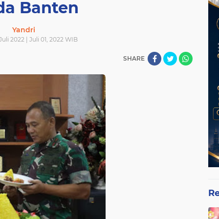
da Banten
Yandri
uli 2022 | Juli 01, 2022 WIB
SHARE
Re