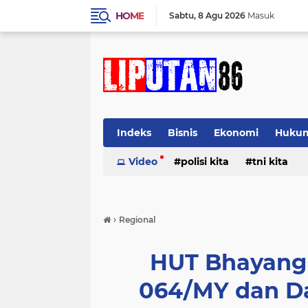
HOME
Sabtu
8 Agu 2026
Masuk
Indeks
Bisnis
Ekonomi
Huku
Video
polisi kita
tni kita
›
Regional
HUT Bhayang
064/MY dan Da