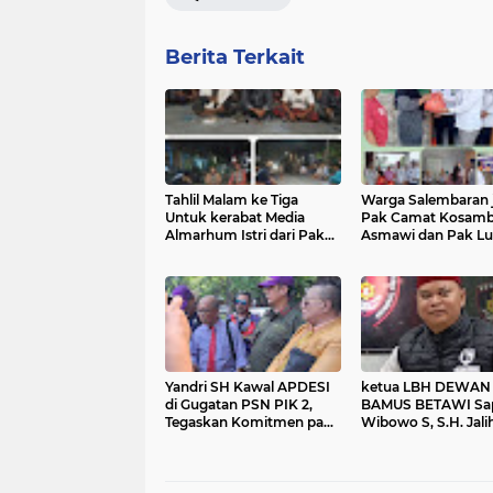
Berita Terkait
Tahlil Malam ke Tiga
Warga Salembaran j
Untuk kerabat Media
Pak Camat Kosambi
Almarhum Istri dari Pak
Asmawi dan Pak Lu
Sudanto Berlangsung
Salembaran Jaya, H
Dengan khidmat
Samsudin, Trimaka
Dengan Program
Gerakan Pangan M
Kami Warga Selem
Jaya Terbantukan
Yandri SH Kawal APDESI
ketua LBH DEWAN
di Gugatan PSN PIK 2,
BAMUS BETAWI Sa
Tegaskan Komitmen pada
Wibowo S, S.H. Jali
Supremasi Hukum
Pitoeng Salah Alam
Mengenai Statemen
Media