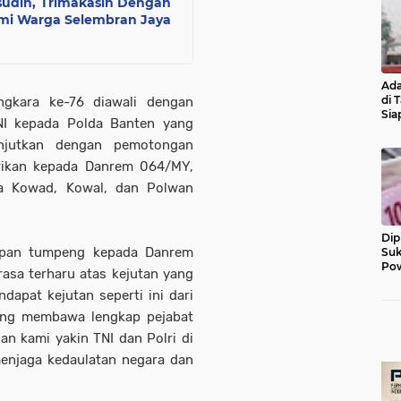
sudin, Trimakasih Dengan
mi Warga Selembran Jaya
Ada
di 
gkara ke-76 diawali dengan
Sia
NI kepada Polda Banten yang
Diu
anjutkan dengan pemotongan
rikan kepada Danrem 064/MY,
da Kowad, Kowal, dan Polwan
Dip
apan tumpeng kepada Danrem
Suk
Pow
sa terharu atas kejutan yang
dapat kejutan seperti ini dari
ang membawa lengkap pejabat
an kami yakin TNI dan Polri di
menjaga kedaulatan negara dan