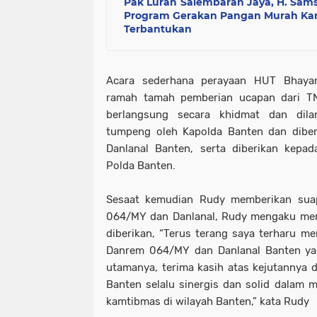
Pak Lurah Salembaran Jaya, H. Sam
Program Gerakan Pangan Murah Ka
Terbantukan
Acara sederhana perayaan HUT Bhayan
ramah tamah pemberian ucapan dari T
berlangsung secara khidmat dan dil
tumpeng oleh Kapolda Banten dan dibe
Danlanal Banten, serta diberikan kepa
Polda Banten.
Sesaat kemudian Rudy memberikan su
064/MY dan Danlanal, Rudy mengaku mera
diberikan, “Terus terang saya terharu men
Danrem 064/MY dan Danlanal Banten y
utamanya, terima kasih atas kejutannya d
Banten selalu sinergis dan solid dalam 
kamtibmas di wilayah Banten,” kata Rudy