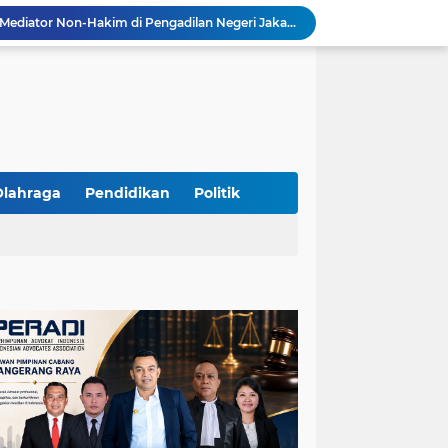
Resmi Terdaftar sebagai Mediator Non-Hakim di Pengadilan Negeri Jakarta Selatan, Yandri, S.H. Siap Mengedepankan Keadilan Melalui Jalur Perdamaian
Yandri SH Kawal APDESI di Gugatan PSN PIK 2, Tegaskan Komitmen pada Supremasi Hukum
Sidang PSN PIK 2 Memanas, Yandri SH Tampil sebagai Kuasa Hukum APDESI di PN Jakarta Pusat
Yandri SH Pimpin Perjuangan Hukum APDESI di Sidang PSN PIK 2, Soroti Kepastian Hukum
Yandri SH Resmi Kawal APDESI dalam Sidang Gugatan PSN PIK 2 di Pengadilan Negeri Jakarta Pusat
PT. GOLDEN TRI BANAYA Tegaskan Komitmen Menjadi Perusahaan Outsourcing Terpercaya untuk Dunia Industri dan Bisnis Nasional
Hadir dengan Standar Pelayanan Tinggi, PT. GOLDEN TRI BANAYA Menjadi Mitra Strategis Penyedia Security dan Tenaga Kerja Profesional
‎PT. GOLDEN TRI BANAYA ‎Mitra Terpercaya Penyedia Jasa Outsourcing dan Tenaga Kerja Profesional
Olahraga
Pendidikan
Politik
ketua LBH DEWAN ADAT BAMUS BETAWI Sapto Wibowo S, S.H. Jalih Pitoeng Salah Alamat Mengenai Statement di Media
Dipercaya Mahkamah Agung, Yandri, S.H. Perkuat Peran Mediasi di Pengadilan Negeri Jakarta Selatan