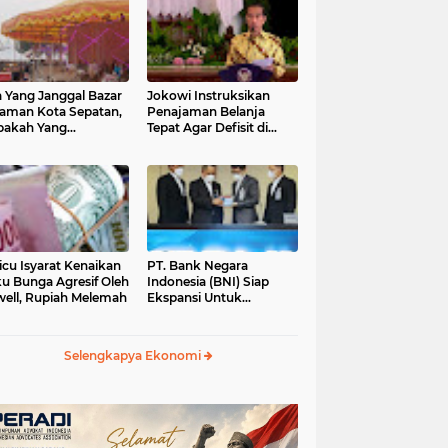
 Yang Janggal Bazar
Jokowi Instruksikan
Taman Kota Sepatan,
Penajaman Belanja
pakah Yang
Tepat Agar Defisit di
ntungkan?
Bawah 3 Persen
icu Isyarat Kenaikan
PT. Bank Negara
u Bunga Agresif Oleh
Indonesia (BNI) Siap
ell, Rupiah Melemah
Ekspansi Untuk
Korporasi " Green
Banking" Rp. 6,1 Triliun
Selengkapya Ekonomi