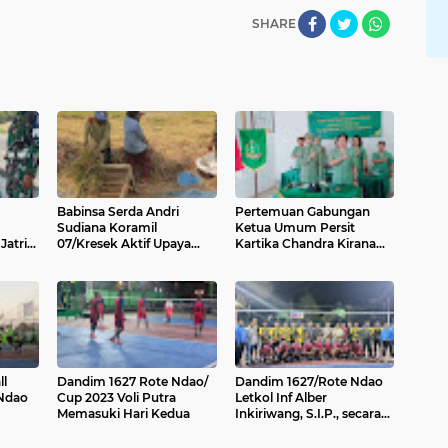
SHARE
Babinsa Serda Andri
Pertemuan Gabungan
Sudiana Koramil
Ketua Umum Persit
Jatri
07/Kresek Aktif Upaya
Kartika Chandra Kirana
Cegah Bakar Sampah
dengan Anggota Persit
Sembarangan
Kartika Chandra Kirana
Seluruh Indonesia Dalam
Rangka Penekanan Hasil
Musyawarah Pusat XIII
Tahun 2023
ll
Dandim 1627 Rote Ndao/
Dandim 1627/Rote Ndao
Ndao
Cup 2023 Voli Putra
Letkol Inf Alber
Memasuki Hari Kedua
Inkiriwang, S.I.P., secara
an
resmi membuka
onton
turnamen Volley Ball