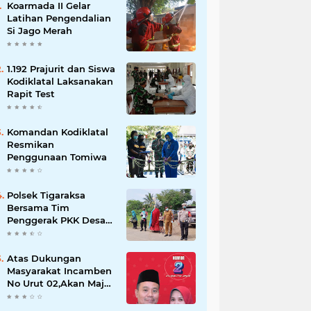
Koarmada II Gelar
Latihan Pengendalian
Si Jago Merah
1.192 Prajurit dan Siswa
Kodiklatal Laksanakan
Rapit Test
Komandan Kodiklatal
Resmikan
Penggunaan Tomiwa
Polsek Tigaraksa
Bersama Tim
Penggerak PKK Desa
Jambe Bagikan
Masker Kepada
Pengguna Jalan
Atas Dukungan
Masyarakat Incamben
No Urut 02,Akan Maju
Untuk Memajukan
Desa Tegal Kunir Kidul