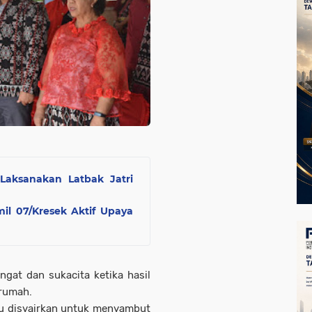
 Laksanakan Latbak Jatri
il 07/Kresek Aktif Upaya
gat dan sukacita ketika hasil
 rumah.
tau disyairkan untuk menyambut