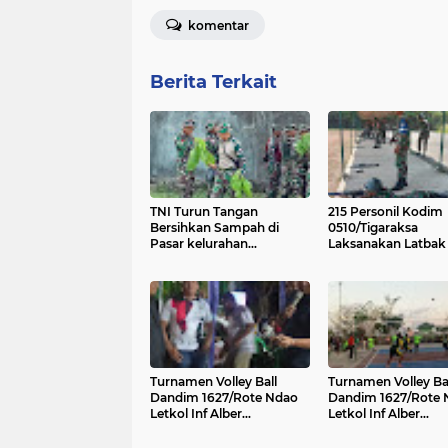
komentar
Berita Terkait
TNI Turun Tangan
215 Personil Kodim
Bersihkan Sampah di
0510/Tigaraksa
Pasar kelurahan
Laksanakan Latbak 
Namodale Baa Rote Ndao
TW-III TA 2023
yang Menumpuk
Berbulan-bulan
Turnamen Volley Ball
Turnamen Volley Ba
Dandim 1627/Rote Ndao
Dandim 1627/Rote 
Letkol Inf Alber
Letkol Inf Alber
Ingkriwang Sediakan
Ingkriwang Sediak
Doorprize bagi Penonton
Doorprize bagi Pen