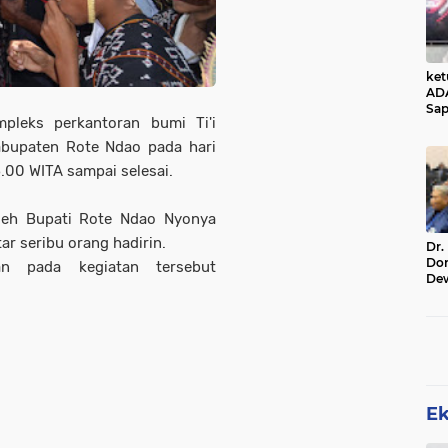
ke
AD
Sap
pleks perkantoran bumi Ti'i
Jal
Ala
abupaten Rote Ndao pada hari
Sta
.00 WITA sampai selesai.
oleh Bupati Rote Ndao Nyonya
tar seribu orang hadirin.
Dr.
Do
n pada kegiatan tersebut
De
Ind
Sin
Rel
E