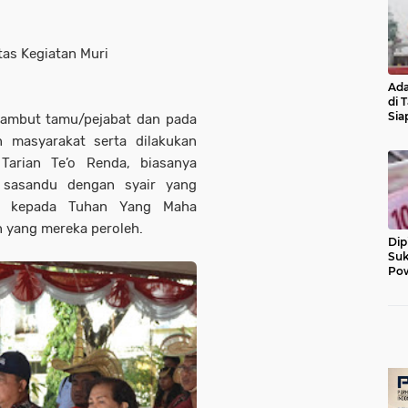
tas Kegiatan Muri
Ada
di 
Sia
nyambut tamu/pejabat dan pada
Diu
n masyarakat serta dilakukan
Tarian Te’o Renda, biasanya
k sasandu dengan syair yang
r kepada Tuhan Yang Maha
n yang mereka peroleh.
Dip
Suk
Pow