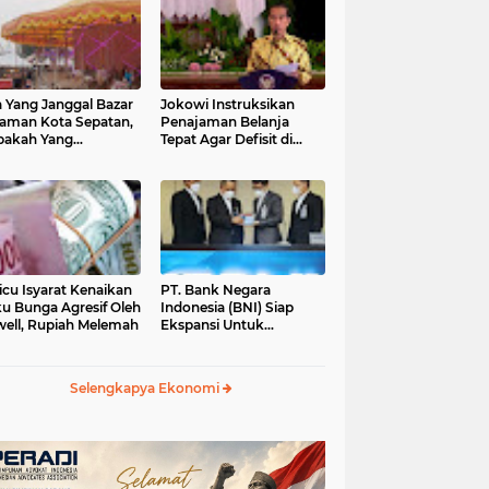
 Yang Janggal Bazar
Jokowi Instruksikan
Taman Kota Sepatan,
Penajaman Belanja
pakah Yang
Tepat Agar Defisit di
ntungkan?
Bawah 3 Persen
icu Isyarat Kenaikan
PT. Bank Negara
u Bunga Agresif Oleh
Indonesia (BNI) Siap
ell, Rupiah Melemah
Ekspansi Untuk
Korporasi " Green
Banking" Rp. 6,1 Triliun
Selengkapya Ekonomi