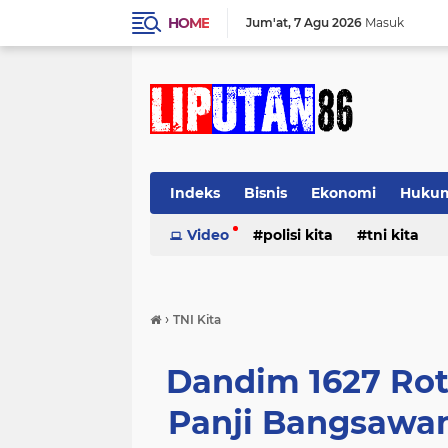
HOME
Jum'at
7 Agu 2026
Masuk
Indeks
Bisnis
Ekonomi
Huku
Video
polisi kita
tni kita
›
TNI Kita
Dandim 1627 Rot
Panji Bangsawan