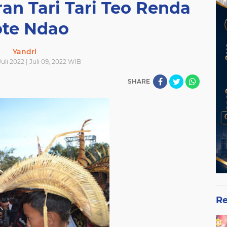
an Tari Tari Teo Renda
te Ndao
Yandri
uli 2022 | Juli 09, 2022 WIB
SHARE
Re