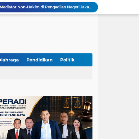
Resmi Terdaftar sebagai Mediator Non-Hakim di Pengadilan Negeri Jakarta Selatan, Yandri, S.H. Siap Mengedepankan Keadilan Melalui Jalur Perdamaian
Yandri SH Kawal APDESI di Gugatan PSN PIK 2, Tegaskan Komitmen pada Supremasi Hukum
Sidang PSN PIK 2 Memanas, Yandri SH Tampil sebagai Kuasa Hukum APDESI di PN Jakarta Pusat
Yandri SH Pimpin Perjuangan Hukum APDESI di Sidang PSN PIK 2, Soroti Kepastian Hukum
Yandri SH Resmi Kawal APDESI dalam Sidang Gugatan PSN PIK 2 di Pengadilan Negeri Jakarta Pusat
PT. GOLDEN TRI BANAYA Tegaskan Komitmen Menjadi Perusahaan Outsourcing Terpercaya untuk Dunia Industri dan Bisnis Nasional
Hadir dengan Standar Pelayanan Tinggi, PT. GOLDEN TRI BANAYA Menjadi Mitra Strategis Penyedia Security dan Tenaga Kerja Profesional
‎PT. GOLDEN TRI BANAYA ‎Mitra Terpercaya Penyedia Jasa Outsourcing dan Tenaga Kerja Profesional
Olahraga
Pendidikan
Politik
ketua LBH DEWAN ADAT BAMUS BETAWI Sapto Wibowo S, S.H. Jalih Pitoeng Salah Alamat Mengenai Statement di Media
Dipercaya Mahkamah Agung, Yandri, S.H. Perkuat Peran Mediasi di Pengadilan Negeri Jakarta Selatan