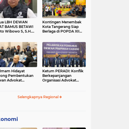
tua LBH DEWAN
Kontingen Menembak
AT BAMUS BETAWI
Kota Tangerang Siap
to Wibowo S, S.H.
Berlaga di POPDA XII
ih Pitoeng Salah
Banten 2026 di Kota
mat Mengenai
Cilegon
tement di Media
 Imam Hidayat
Ketum PERADI: Konflik
rong Pembentukan
Berkepanjangan
wan Advokat
Organisasi Advokat
onesia, Sebut Konsep
Berakar dari Kelahiran
gle Bar Tak Lagi
PERADI yang Tidak
evan
Tuntas
Selengkapnya Regional
konomi