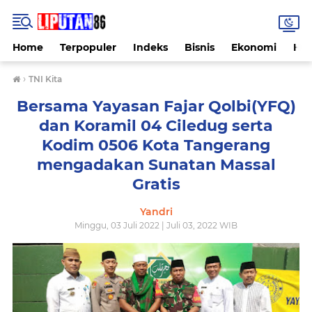
Home
Terpopuler
Indeks
Bisnis
Ekonomi
Hu
›
TNI Kita
Bersama Yayasan Fajar Qolbi(YFQ)
dan Koramil 04 Ciledug serta
Kodim 0506 Kota Tangerang
mengadakan Sunatan Massal
Gratis
Yandri
Minggu, 03 Juli 2022 | Juli 03, 2022 WIB