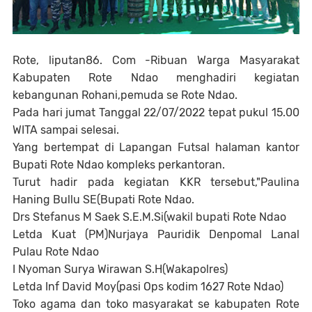
Rote, liputan86. Com -Ribuan Warga Masyarakat
Kabupaten Rote Ndao menghadiri kegiatan
kebangunan Rohani,pemuda se Rote Ndao.
Pada hari jumat Tanggal 22/07/2022 tepat pukul 15.00
WITA sampai selesai.
Yang bertempat di Lapangan Futsal halaman kantor
Bupati Rote Ndao kompleks perkantoran.
Turut hadir pada kegiatan KKR tersebut,"Paulina
Haning Bullu SE(Bupati Rote Ndao.
Drs Stefanus M Saek S.E.M.Si(wakil bupati Rote Ndao
Letda Kuat (PM)Nurjaya Pauridik Denpomal Lanal
Pulau Rote Ndao
I Nyoman Surya Wirawan S.H(Wakapolres)
Letda Inf David Moy(pasi Ops kodim 1627 Rote Ndao)
Toko agama dan toko masyarakat se kabupaten Rote