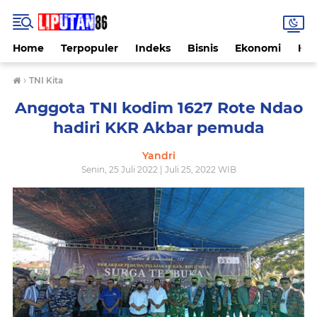
Home
Terpopuler
Indeks
Bisnis
Ekonomi
Hu
›
TNI Kita
Anggota TNI kodim 1627 Rote Ndao
hadiri KKR Akbar pemuda
Yandri
Senin, 25 Juli 2022 | Juli 25, 2022 WIB