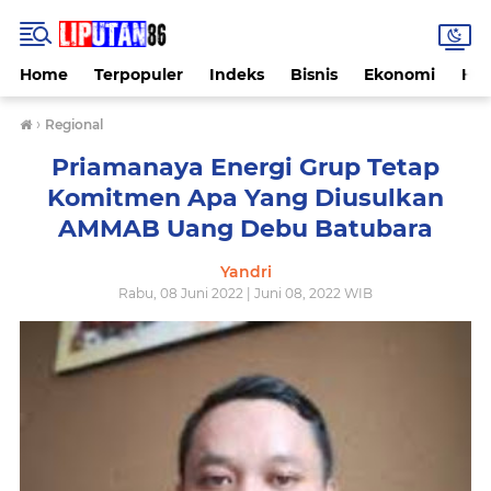
Home
Terpopuler
Indeks
Bisnis
Ekonomi
Hu
›
Regional
Priamanaya Energi Grup Tetap
Komitmen Apa Yang Diusulkan
AMMAB Uang Debu Batubara
Yandri
Rabu, 08 Juni 2022 | Juni 08, 2022 WIB