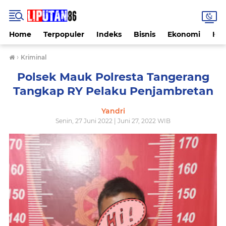
Home
Terpopuler
Indeks
Bisnis
Ekonomi
Hu
›
Kriminal
Polsek Mauk Polresta Tangerang
Tangkap RY Pelaku Penjambretan
Yandri
Senin, 27 Juni 2022 | Juni 27, 2022 WIB