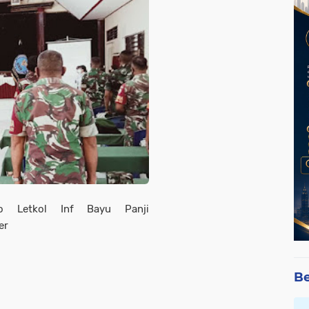
o Letkol Inf Bayu Panji
er
Be