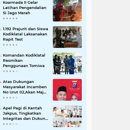
Koarmada II Gelar
Latihan Pengendalian
Si Jago Merah
1.192 Prajurit dan Siswa
Kodiklatal Laksanakan
Rapit Test
Komandan Kodiklatal
Resmikan
Penggunaan Tomiwa
Atas Dukungan
Masyarakat Incamben
No Urut 02,Akan Maju
Untuk Memajukan
Desa Tegal Kunir Kidul
Apel Pagi di Kantah
Jakpus, Tingkatkan
Integritas dan Dukung
WBK