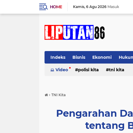
HOME
Kamis
6 Agu 2026
Masuk
Indeks
Bisnis
Ekonomi
Huku
Video
polisi kita
tni kita
›
TNI Kita
Pengarahan Da
tentang 