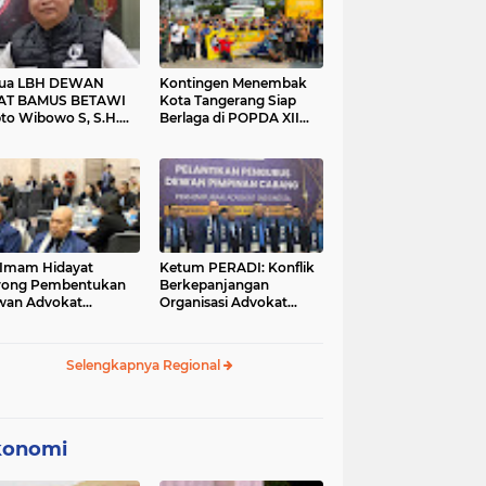
tua LBH DEWAN
Kontingen Menembak
AT BAMUS BETAWI
Kota Tangerang Siap
to Wibowo S, S.H.
Berlaga di POPDA XII
ih Pitoeng Salah
Banten 2026 di Kota
mat Mengenai
Cilegon
tement di Media
 Imam Hidayat
Ketum PERADI: Konflik
rong Pembentukan
Berkepanjangan
wan Advokat
Organisasi Advokat
onesia, Sebut Konsep
Berakar dari Kelahiran
gle Bar Tak Lagi
PERADI yang Tidak
evan
Tuntas
Selengkapnya Regional
konomi