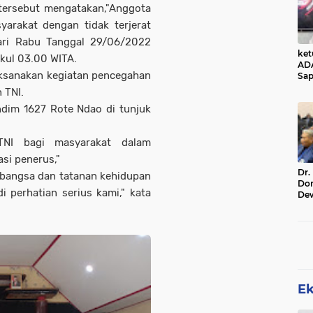
tersebut mengatakan,"Anggota
rakat dengan tidak terjerat
ari Rabu Tanggal 29/06/2022
ke
kul 03.00 WITA.
AD
laksanakan kegiatan pencegahan
Sap
Jal
 TNI.
Ala
ndim 1627 Rote Ndao di tunjuk
Sta
NI bagi masyarakat dalam
si penerus,"
Dr.
 bangsa dan tatanan kehidupan
Do
 perhatian serius kami," kata
De
Ind
Sin
Rel
E