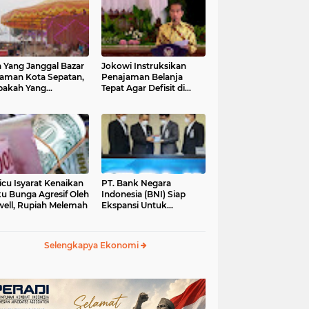
 Yang Janggal Bazar
Jokowi Instruksikan
Taman Kota Sepatan,
Penajaman Belanja
pakah Yang
Tepat Agar Defisit di
ntungkan?
Bawah 3 Persen
icu Isyarat Kenaikan
PT. Bank Negara
u Bunga Agresif Oleh
Indonesia (BNI) Siap
ell, Rupiah Melemah
Ekspansi Untuk
Korporasi " Green
Banking" Rp. 6,1 Triliun
Selengkapya Ekonomi