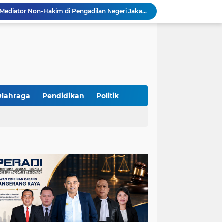
Resmi Terdaftar sebagai Mediator Non-Hakim di Pengadilan Negeri Jakarta Selatan, Yandri, S.H. Siap Mengedepankan Keadilan Melalui Jalur Perdamaian
Yandri SH Kawal APDESI di Gugatan PSN PIK 2, Tegaskan Komitmen pada Supremasi Hukum
Sidang PSN PIK 2 Memanas, Yandri SH Tampil sebagai Kuasa Hukum APDESI di PN Jakarta Pusat
Yandri SH Pimpin Perjuangan Hukum APDESI di Sidang PSN PIK 2, Soroti Kepastian Hukum
Yandri SH Resmi Kawal APDESI dalam Sidang Gugatan PSN PIK 2 di Pengadilan Negeri Jakarta Pusat
PT. GOLDEN TRI BANAYA Tegaskan Komitmen Menjadi Perusahaan Outsourcing Terpercaya untuk Dunia Industri dan Bisnis Nasional
Hadir dengan Standar Pelayanan Tinggi, PT. GOLDEN TRI BANAYA Menjadi Mitra Strategis Penyedia Security dan Tenaga Kerja Profesional
‎PT. GOLDEN TRI BANAYA ‎Mitra Terpercaya Penyedia Jasa Outsourcing dan Tenaga Kerja Profesional
Olahraga
Pendidikan
Politik
ketua LBH DEWAN ADAT BAMUS BETAWI Sapto Wibowo S, S.H. Jalih Pitoeng Salah Alamat Mengenai Statement di Media
Dipercaya Mahkamah Agung, Yandri, S.H. Perkuat Peran Mediasi di Pengadilan Negeri Jakarta Selatan