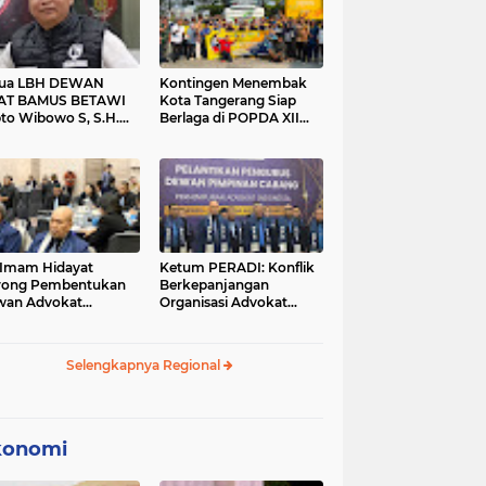
tua LBH DEWAN
Kontingen Menembak
AT BAMUS BETAWI
Kota Tangerang Siap
to Wibowo S, S.H.
Berlaga di POPDA XII
ih Pitoeng Salah
Banten 2026 di Kota
mat Mengenai
Cilegon
tement di Media
 Imam Hidayat
Ketum PERADI: Konflik
rong Pembentukan
Berkepanjangan
wan Advokat
Organisasi Advokat
onesia, Sebut Konsep
Berakar dari Kelahiran
gle Bar Tak Lagi
PERADI yang Tidak
evan
Tuntas
Selengkapnya Regional
konomi