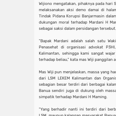
Wijiono mengatakan, pihaknya pada hari S
melaksanakan aksi demo damai di halam
Tindak Pidana Korupsi Banjarmasin dalam
dukungan moral terhadap Mardani H Mam
sebagai saksi dalam persidangan tersebut
"Bapak Mardani adalah salah satu Wa
Penasehat di organisasi advokat P3H
Kalimantan, sehingga kami sangat waja
terhadap beliau," kata mas Wiji panggilan 
Mas Wiji pun menjelaskan, massa yang had
dari LSM LEKEM Kalimantan dan Organis
sebagian besar terdiri dari berbagai kal
Banua sendiri juga di dukung oleh mass
simpatik terhadap Mardani H Maming.
"Yang berhadir nanti ini terdiri dari ber
LSM, maupun kalangan masyarakat Banua 