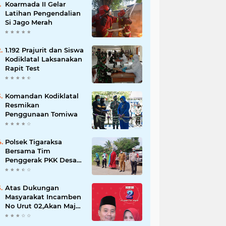
Koarmada II Gelar
Latihan Pengendalian
Si Jago Merah
1.192 Prajurit dan Siswa
Kodiklatal Laksanakan
Rapit Test
Komandan Kodiklatal
Resmikan
Penggunaan Tomiwa
Polsek Tigaraksa
Bersama Tim
Penggerak PKK Desa
Jambe Bagikan
Masker Kepada
Pengguna Jalan
Atas Dukungan
Masyarakat Incamben
No Urut 02,Akan Maju
Untuk Memajukan
Desa Tegal Kunir Kidul