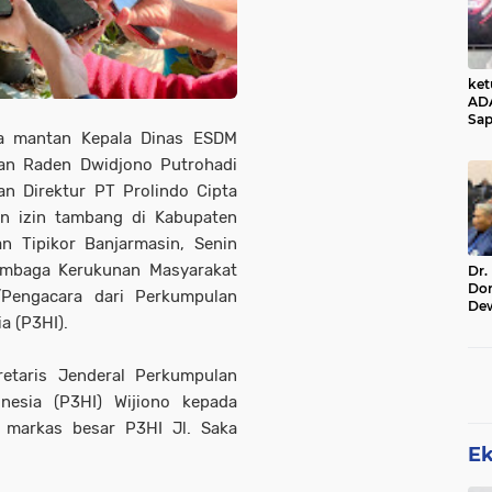
ke
AD
Sap
ra mantan Kepala Dinas ESDM
Jal
Ala
an Raden Dwidjono Putrohadi
Sta
 Direktur PT Prolindo Cipta
han izin tambang di Kabupaten
n Tipikor Banjarmasin, Senin
embaga Kerukunan Masyarakat
Dr.
Do
/Pengacara dari Perkumpulan
De
a (P3HI).
Ind
Sin
Rel
retaris Jenderal Perkumpulan
esia (P3HI) Wijiono kepada
 markas besar P3HI Jl. Saka
E