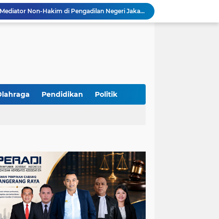
Yandri SH Kawal APDESI di Gugatan PSN PIK 2, Tegaskan Komitmen pada Supremasi Hukum
Sidang PSN PIK 2 Memanas, Yandri SH Tampil sebagai Kuasa Hukum APDESI di PN Jakarta Pusat
Yandri SH Pimpin Perjuangan Hukum APDESI di Sidang PSN PIK 2, Soroti Kepastian Hukum
Yandri SH Resmi Kawal APDESI dalam Sidang Gugatan PSN PIK 2 di Pengadilan Negeri Jakarta Pusat
PT. GOLDEN TRI BANAYA Tegaskan Komitmen Menjadi Perusahaan Outsourcing Terpercaya untuk Dunia Industri dan Bisnis Nasional
Hadir dengan Standar Pelayanan Tinggi, PT. GOLDEN TRI BANAYA Menjadi Mitra Strategis Penyedia Security dan Tenaga Kerja Profesional
‎PT. GOLDEN TRI BANAYA ‎Mitra Terpercaya Penyedia Jasa Outsourcing dan Tenaga Kerja Profesional
ketua LBH DEWAN ADAT BAMUS BETAWI Sapto Wibowo S, S.H. Jalih Pitoeng Salah Alamat Mengenai Statement di Media
Olahraga
Pendidikan
Politik
Dipercaya Mahkamah Agung, Yandri, S.H. Perkuat Peran Mediasi di Pengadilan Negeri Jakarta Selatan
Resmi Terdaftar sebagai Mediator Non-Hakim di Pengadilan Negeri Jakarta Selatan, Yandri, S.H. Siap Mengedepankan Keadilan Melalui Jalur Perdamaian