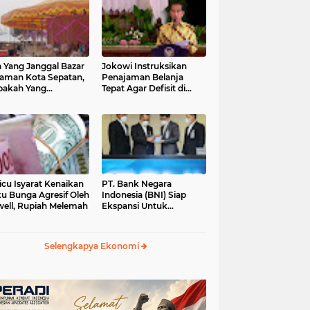
 Yang Janggal Bazar
Jokowi Instruksikan
Taman Kota Sepatan,
Penajaman Belanja
pakah Yang
Tepat Agar Defisit di
ntungkan?
Bawah 3 Persen
icu Isyarat Kenaikan
PT. Bank Negara
u Bunga Agresif Oleh
Indonesia (BNI) Siap
ell, Rupiah Melemah
Ekspansi Untuk
Korporasi " Green
Banking" Rp. 6,1 Triliun
Selengkapya Ekonomi