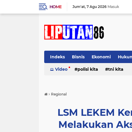
HOME
Jum'at
7 Agu 2026
Masuk
Indeks
Bisnis
Ekonomi
Huku
Video
polisi kita
tni kita
›
Regional
LSM LEKEM Kem
Melakukan Aks