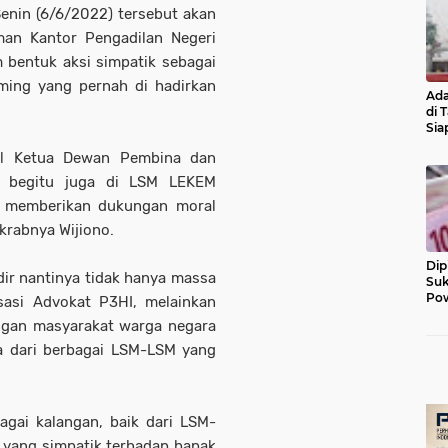
enin (6/6/2022) tersebut akan
an Kantor Pengadilan Negeri
 bentuk aksi simpatik sebagai
ing yang pernah di hadirkan
Ada
.
di 
Sia
Diu
kil Ketua Dewan Pembina dan
I, begitu juga di LSM LEKEM
r memberikan dukungan moral
akrabnya Wijiono.
Dip
ir nantinya tidak hanya massa
Suk
Pow
asi Advokat P3HI, melainkan
angan masyarakat warga negara
a dari berbagai LSM-LSM yang
bagai kalangan, baik dari LSM-
yang simpatik terhadap bapak