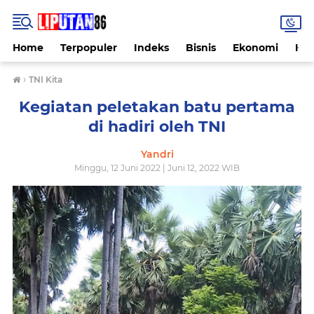
Home
Terpopuler
Indeks
Bisnis
Ekonomi
Hu
›
TNI Kita
Kegiatan peletakan batu pertama
di hadiri oleh TNI
Yandri
Minggu, 12 Juni 2022 | Juni 12, 2022 WIB