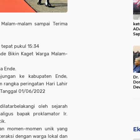
a Malam-malam sampai Terima
ke
AD
Sap
Jal
Ala
 tepat pukul 15:34
Sta
de Bikin Kaget Warga Malam-
ta Ende.
jungan ke kabupaten Ende,
Dr.
Do
 rangka peringatan Hari Lahir
De
u Tanggal 01/06/2022
Ind
Sin
Rel
ilatarbelakangi oleh sejarah
ligus bapak proklamator Ir.
tik.
kan momen-momen unik yang
E
teraksi dengan warga lokal dan