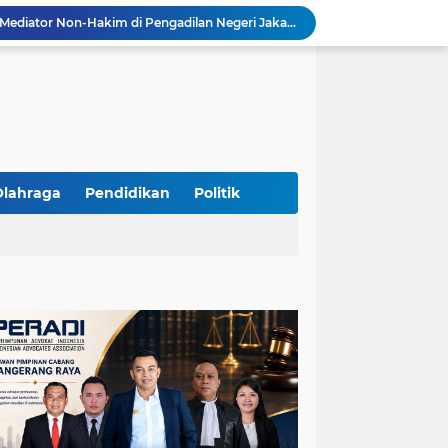
Resmi Terdaftar sebagai Mediator Non-Hakim di Pengadilan Negeri Jakarta Selatan, Yandri, S.H. Siap Mengedepankan Keadilan Melalui Jalur Perdamaian
Yandri SH Kawal APDESI di Gugatan PSN PIK 2, Tegaskan Komitmen pada Supremasi Hukum
Sidang PSN PIK 2 Memanas, Yandri SH Tampil sebagai Kuasa Hukum APDESI di PN Jakarta Pusat
Yandri SH Pimpin Perjuangan Hukum APDESI di Sidang PSN PIK 2, Soroti Kepastian Hukum
Yandri SH Resmi Kawal APDESI dalam Sidang Gugatan PSN PIK 2 di Pengadilan Negeri Jakarta Pusat
PT. GOLDEN TRI BANAYA Tegaskan Komitmen Menjadi Perusahaan Outsourcing Terpercaya untuk Dunia Industri dan Bisnis Nasional
Hadir dengan Standar Pelayanan Tinggi, PT. GOLDEN TRI BANAYA Menjadi Mitra Strategis Penyedia Security dan Tenaga Kerja Profesional
‎PT. GOLDEN TRI BANAYA ‎Mitra Terpercaya Penyedia Jasa Outsourcing dan Tenaga Kerja Profesional
Olahraga
Pendidikan
Politik
ketua LBH DEWAN ADAT BAMUS BETAWI Sapto Wibowo S, S.H. Jalih Pitoeng Salah Alamat Mengenai Statement di Media
Dipercaya Mahkamah Agung, Yandri, S.H. Perkuat Peran Mediasi di Pengadilan Negeri Jakarta Selatan