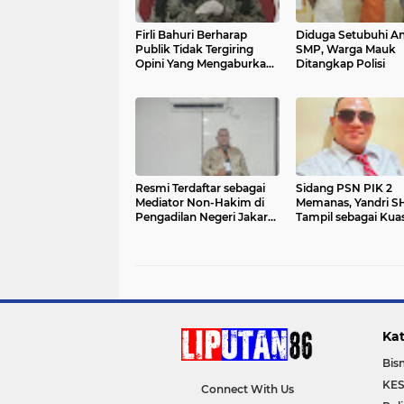
Firli Bahuri Berharap
Diduga Setubuhi A
Publik Tidak Tergiring
SMP, Warga Mauk
Opini Yang Mengaburkan
Ditangkap Polisi
Perkara Dugaan Korupsi
YSL
Resmi Terdaftar sebagai
Sidang PSN PIK 2
Mediator Non-Hakim di
Memanas, Yandri S
Pengadilan Negeri Jakarta
Tampil sebagai Kua
Selatan, Yandri, S.H. Siap
Hukum APDESI di 
Mengedepankan Keadilan
Jakarta Pusat
Melalui Jalur Perdamaian
Kat
Bisn
KE
Connect With Us