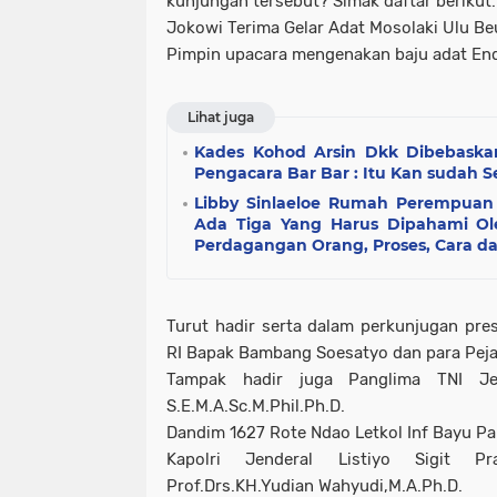
kunjungan tersebut? Simak daftar berikut.
Jokowi Terima Gelar Adat Mosolaki Ulu B
Pimpin upacara mengenakan baju adat En
Lihat juga
Kades Kohod Arsin Dkk Dibebaskan
Pengacara Bar Bar : Itu Kan sudah 
Libby Sinlaeloe Rumah Perempuan 
Ada Tiga Yang Harus Dipahami Ol
Perdagangan Orang, Proses, Cara d
Turut hadir serta dalam perkunjugan pr
RI Bapak Bambang Soesatyo dan para Peja
Tampak hadir juga Panglima TNI Je
S.E.M.A.Sc.M.Phil.Ph.D.
Dandim 1627 Rote Ndao Letkol Inf Bayu Pa
Kapolri Jenderal Listiyo Sigit 
Prof.Drs.KH.Yudian Wahyudi,M.A.Ph.D.