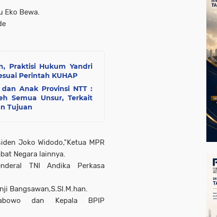
eu Eko Bewa.
de
, Praktisi Hukum Yandri
Sesuai Perintah KUHAP
dan Anak Provinsi NTT :
eh Semua Unsur, Terkait
an Tujuan
esiden Joko Widodo,"Ketua MPR
bat Negara lainnya.
nderal TNI Andika Perkasa
nji Bangsawan,S.SI.M.han.
Prabowo dan Kepala BPIP