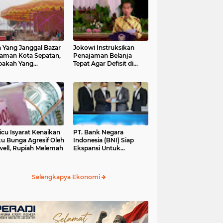
 Yang Janggal Bazar
Jokowi Instruksikan
Taman Kota Sepatan,
Penajaman Belanja
pakah Yang
Tepat Agar Defisit di
ntungkan?
Bawah 3 Persen
icu Isyarat Kenaikan
PT. Bank Negara
u Bunga Agresif Oleh
Indonesia (BNI) Siap
ell, Rupiah Melemah
Ekspansi Untuk
Korporasi " Green
Banking" Rp. 6,1 Triliun
Selengkapya Ekonomi