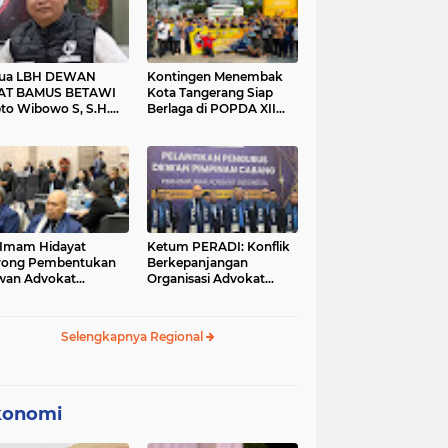
tua LBH DEWAN
Kontingen Menembak
AT BAMUS BETAWI
Kota Tangerang Siap
to Wibowo S, S.H.
Berlaga di POPDA XII
ih Pitoeng Salah
Banten 2026 di Kota
mat Mengenai
Cilegon
tement di Media
 Imam Hidayat
Ketum PERADI: Konflik
rong Pembentukan
Berkepanjangan
wan Advokat
Organisasi Advokat
onesia, Sebut Konsep
Berakar dari Kelahiran
gle Bar Tak Lagi
PERADI yang Tidak
evan
Tuntas
Selengkapnya Regional
konomi