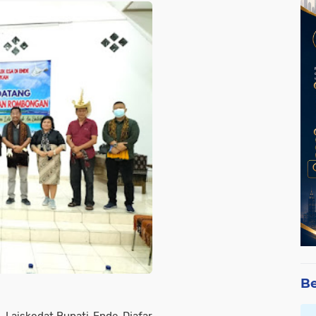
Be
 Laiskodat,Bupati Ende Djafar