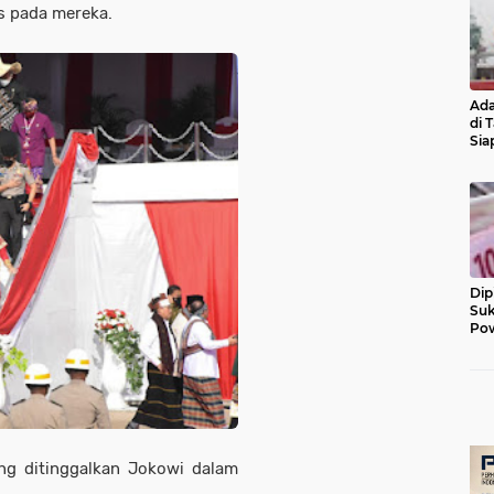
pada mereka.
Ada
di 
Sia
Diu
Dip
Suk
Pow
g ditinggalkan Jokowi dalam