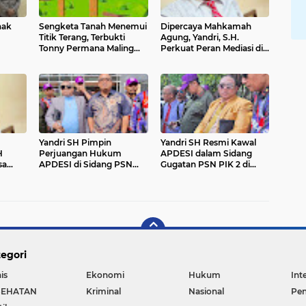
nak
Sengketa Tanah Menemui
Dipercaya Mahkamah
Titik Terang, Terbukti
Agung, Yandri, S.H.
Tonny Permana Maling
Perkuat Peran Mediasi di
Teriak Maling
Pengadilan Negeri Jakarta
Selatan
Yandri SH Pimpin
Yandri SH Resmi Kawal
H
Perjuangan Hukum
APDESI dalam Sidang
sa
APDESI di Sidang PSN
Gugatan PSN PIK 2 di
PN
PIK 2, Soroti Kepastian
Pengadilan Negeri Jakarta
Hukum
Pusat
egori
is
Ekonomi
Hukum
Int
SEHATAN
Kriminal
Nasional
Pen