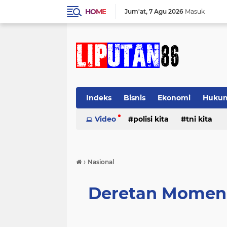
HOME
Jum'at
7 Agu 2026
Masuk
Indeks
Bisnis
Ekonomi
Huku
Video
polisi kita
tni kita
›
Nasional
Deretan Momen 