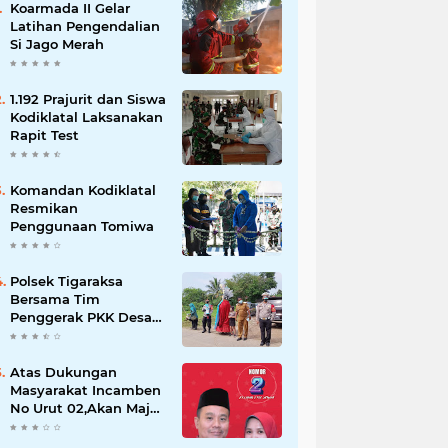
Koarmada II Gelar
Latihan Pengendalian
Si Jago Merah
1.192 Prajurit dan Siswa
Kodiklatal Laksanakan
Rapit Test
Komandan Kodiklatal
Resmikan
Penggunaan Tomiwa
Polsek Tigaraksa
Bersama Tim
Penggerak PKK Desa
Jambe Bagikan
Masker Kepada
Pengguna Jalan
Atas Dukungan
Masyarakat Incamben
No Urut 02,Akan Maju
Untuk Memajukan
Desa Tegal Kunir Kidul