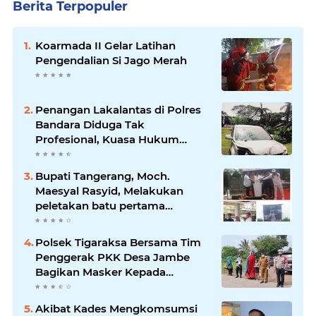
Berita Terpopuler
Koarmada II Gelar Latihan
Pengendalian Si Jago Merah
Penangan Lakalantas di Polres
Bandara Diduga Tak
Profesional, Kuasa Hukum
Adukan ke Propam
Bupati Tangerang, Moch.
Maesyal Rasyid, Melakukan
peletakan batu pertama
pembangunan Gedung Mako
Polsek Sepatan
Polsek Tigaraksa Bersama Tim
Penggerak PKK Desa Jambe
Bagikan Masker Kepada
Pengguna Jalan
Akibat Kades Mengkomsumsi