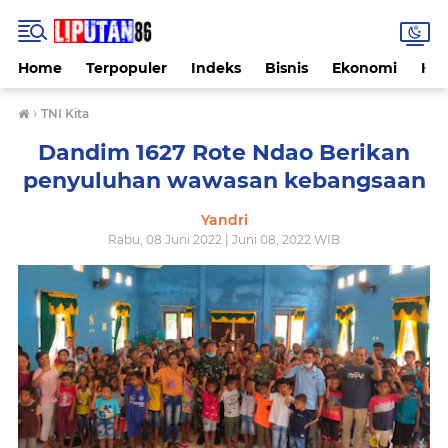
Home
Terpopuler
Indeks
Bisnis
Ekonomi
Hu
›
TNI Kita
Dandim 1627 Rote Ndao Berikan
penyuluhan wawasan kebangsaan
Yandri
Rabu, 08 Juni 2022 | Juni 08, 2022 WIB