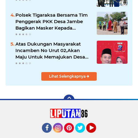
Polsek Tigaraksa Bersama Tim
Penggerak PKK Desa Jambe
Bagikan Masker Kepada
Pengguna Jalan
Atas Dukungan Masyarakat
Incamben No Urut 02,Akan
Maju Untuk Memajukan Desa
Tegal Kunir Kidul
Lihat Selengkapnya
Facebook
Instagram
Pinterest
Twitter
YouTube