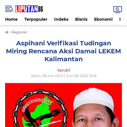
Home
Terpopuler
Indeks
Bisnis
Ekonomi
Hu
›
Regional
Aspihani Verifikasi Tudingan
Miring Rencana Aksi Damai LEKEM
Kalimantan
Yandri
Senin, 06 Juni 2022 | Juni 06, 2022 WIB