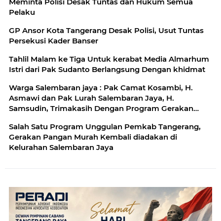
Meminta Polisi Desak Tuntas dan Hukum Semua
Pelaku
GP Ansor Kota Tangerang Desak Polisi, Usut Tuntas
Persekusi Kader Banser
Tahlil Malam ke Tiga Untuk kerabat Media Almarhum
Istri dari Pak Sudanto Berlangsung Dengan khidmat
Warga Salembaran jaya : Pak Camat Kosambi, H.
Asmawi dan Pak Lurah Salembaran Jaya, H.
Samsudin, Trimakasih Dengan Program Gerakan
Pangan Murah Kami Warga Selembran Jaya
Salah Satu Program Unggulan Pemkab Tangerang,
Terbantukan
Gerakan Pangan Murah Kembali diadakan di
Kelurahan Salembaran Jaya