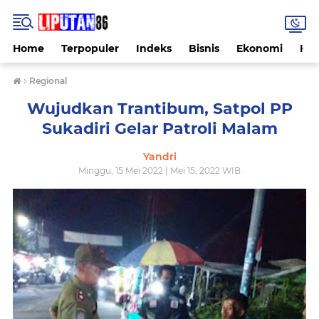
Home
Terpopuler
Indeks
Bisnis
Ekonomi
Hu
›
Regional
Wujudkan Trantibum, Satpol PP
Sukadiri Gelar Patroli Malam
Yandri
Minggu, 15 Mei 2022 | Mei 15, 2022 WIB