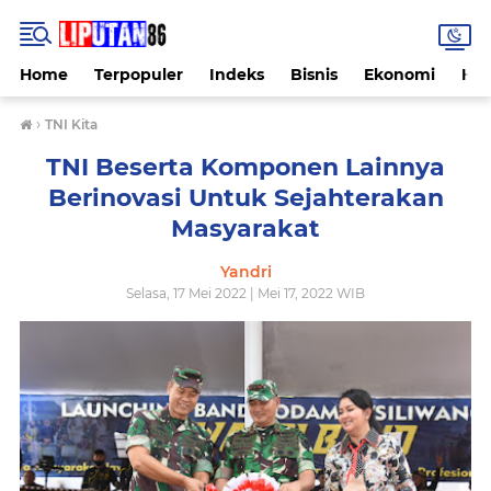
Home
Terpopuler
Indeks
Bisnis
Ekonomi
Hu
›
TNI Kita
TNI Beserta Komponen Lainnya
Berinovasi Untuk Sejahterakan
Masyarakat
Yandri
Selasa, 17 Mei 2022 | Mei 17, 2022 WIB