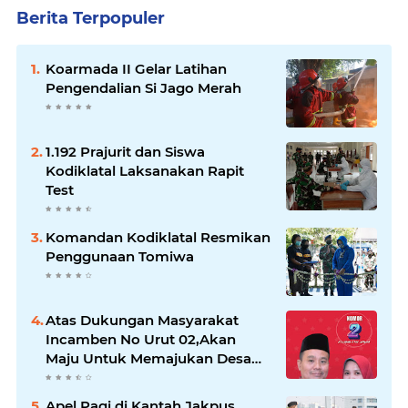
Berita Terpopuler
Koarmada II Gelar Latihan
Pengendalian Si Jago Merah
1.192 Prajurit dan Siswa
Kodiklatal Laksanakan Rapit
Test
Komandan Kodiklatal Resmikan
Penggunaan Tomiwa
Atas Dukungan Masyarakat
Incamben No Urut 02,Akan
Maju Untuk Memajukan Desa
Tegal Kunir Kidul
Apel Pagi di Kantah Jakpus,