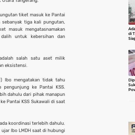
t Utara Tangerang.
ngutan tiket masuk ke Pantai
 sebanyak tiga kali pungutan,
Ada
tiket masuk mengatasnamakan
di 
dalih untuk kebersihan dan
Sia
Diu
adalah salah satu aset milik
an eksistensi.
) Ibo mengatakan tidak tahu
Dip
Suk
p pengunjung ke Pantai KSS.
Pow
ebih dahulu dari pihak manapun
ke Pantai KSS Sukawali di saat
ada koordinasi terlebih dahulu.
" ujar Ibo LMDH saat di hubungi