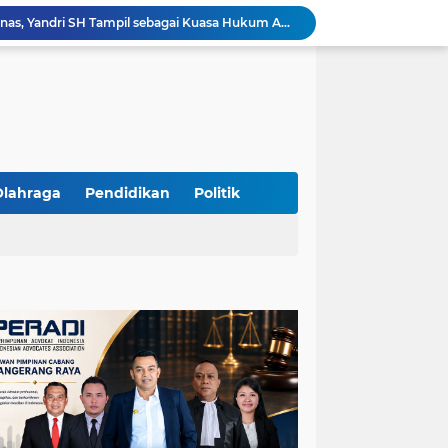
Yandri SH Pimpin Perjuangan Hukum APDESI di Sidang PSN PIK 2, Soroti Kepastian Hukum
Yandri SH Resmi Kawal APDESI dalam Sidang Gugatan PSN PIK 2 di Pengadilan Negeri Jakarta Pusat
PT. GOLDEN TRI BANAYA Tegaskan Komitmen Menjadi Perusahaan Outsourcing Terpercaya untuk Dunia Industri dan Bisnis Nasional
Hadir dengan Standar Pelayanan Tinggi, PT. GOLDEN TRI BANAYA Menjadi Mitra Strategis Penyedia Security dan Tenaga Kerja Profesional
‎PT. GOLDEN TRI BANAYA ‎Mitra Terpercaya Penyedia Jasa Outsourcing dan Tenaga Kerja Profesional
ketua LBH DEWAN ADAT BAMUS BETAWI Sapto Wibowo S, S.H. Jalih Pitoeng Salah Alamat Mengenai Statement di Media
Dipercaya Mahkamah Agung, Yandri, S.H. Perkuat Peran Mediasi di Pengadilan Negeri Jakarta Selatan
Resmi Terdaftar sebagai Mediator Non-Hakim di Pengadilan Negeri Jakarta Selatan, Yandri, S.H. Siap Mengedepankan Keadilan Melalui Jalur Perdamaian
Olahraga
Pendidikan
Politik
Yandri SH Kawal APDESI di Gugatan PSN PIK 2, Tegaskan Komitmen pada Supremasi Hukum
Sidang PSN PIK 2 Memanas, Yandri SH Tampil sebagai Kuasa Hukum APDESI di PN Jakarta Pusat