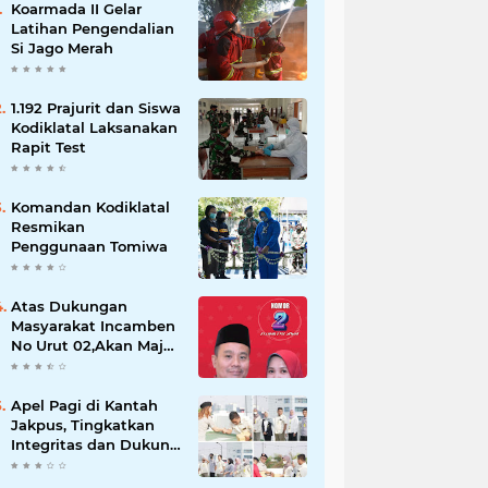
Koarmada II Gelar
Latihan Pengendalian
Si Jago Merah
1.192 Prajurit dan Siswa
Kodiklatal Laksanakan
Rapit Test
Komandan Kodiklatal
Resmikan
Penggunaan Tomiwa
Atas Dukungan
Masyarakat Incamben
No Urut 02,Akan Maju
Untuk Memajukan
Desa Tegal Kunir Kidul
Apel Pagi di Kantah
Jakpus, Tingkatkan
Integritas dan Dukung
WBK