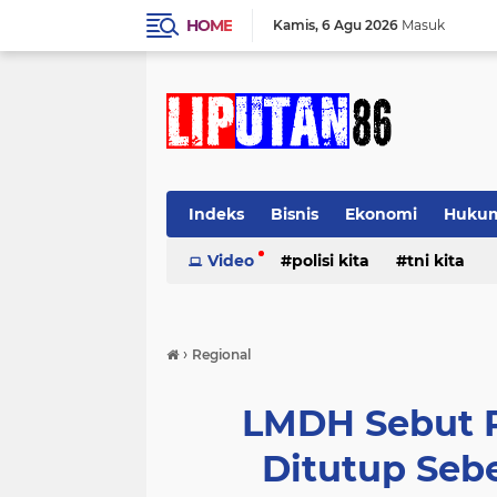
HOME
Kamis
6 Agu 2026
Masuk
Indeks
Bisnis
Ekonomi
Huku
Video
polisi kita
tni kita
›
Regional
LMDH Sebut P
Ditutup Seb