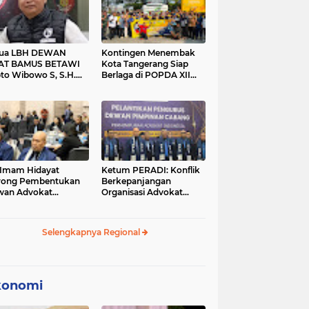
tua LBH DEWAN
Kontingen Menembak
AT BAMUS BETAWI
Kota Tangerang Siap
to Wibowo S, S.H.
Berlaga di POPDA XII
ih Pitoeng Salah
Banten 2026 di Kota
mat Mengenai
Cilegon
tement di Media
 Imam Hidayat
Ketum PERADI: Konflik
rong Pembentukan
Berkepanjangan
wan Advokat
Organisasi Advokat
onesia, Sebut Konsep
Berakar dari Kelahiran
gle Bar Tak Lagi
PERADI yang Tidak
evan
Tuntas
Selengkapnya Regional
konomi