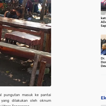
ke
AD
Sap
Jal
Ala
Sta
Dr.
Do
De
Ind
Sin
Rel
al pungutan masuk ke pantai
E
e yang dilakukan oleh oknum