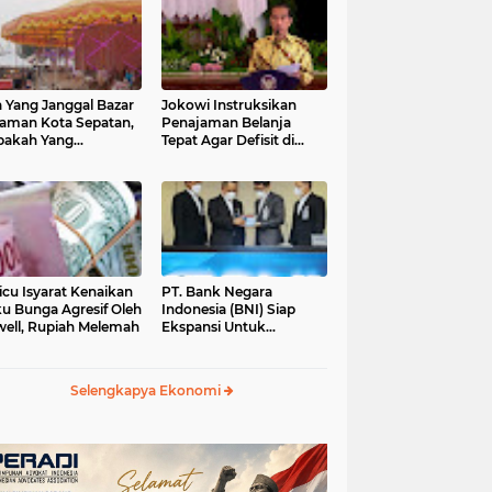
 Yang Janggal Bazar
Jokowi Instruksikan
Taman Kota Sepatan,
Penajaman Belanja
pakah Yang
Tepat Agar Defisit di
ntungkan?
Bawah 3 Persen
icu Isyarat Kenaikan
PT. Bank Negara
u Bunga Agresif Oleh
Indonesia (BNI) Siap
ell, Rupiah Melemah
Ekspansi Untuk
Korporasi " Green
Banking" Rp. 6,1 Triliun
Selengkapya Ekonomi