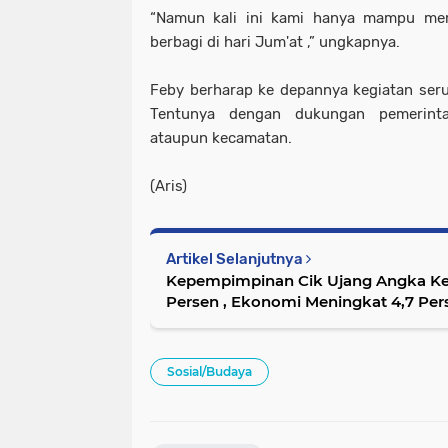
“Namun kali ini kami hanya mampu me
berbagi di hari Jum'at ,” ungkapnya.
Feby berharap ke depannya kegiatan seru
Tentunya dengan dukungan pemerinta
ataupun kecamatan.
(Aris)
Artikel Selanjutnya
Kepempimpinan Cik Ujang Angka Kem
Persen , Ekonomi Meningkat 4,7 Pe
Dianggarkan 500 juta - 1 M Lahat 
Sosial/Budaya