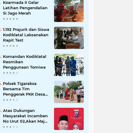
Koarmada II Gelar
Latihan Pengendalian
Si Jago Merah
1.192 Prajurit dan Siswa
Kodiklatal Laksanakan
Rapit Test
Komandan Kodiklatal
Resmikan
Penggunaan Tomiwa
Polsek Tigaraksa
Bersama Tim
Penggerak PKK Desa
Jambe Bagikan
Masker Kepada
Pengguna Jalan
Atas Dukungan
Masyarakat Incamben
No Urut 02,Akan Maju
Untuk Memajukan
Desa Tegal Kunir Kidul