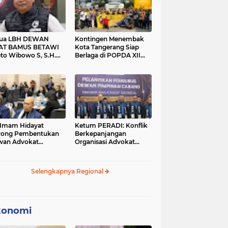
tua LBH DEWAN
Kontingen Menembak
AT BAMUS BETAWI
Kota Tangerang Siap
to Wibowo S, S.H.
Berlaga di POPDA XII
ih Pitoeng Salah
Banten 2026 di Kota
mat Mengenai
Cilegon
tement di Media
 Imam Hidayat
Ketum PERADI: Konflik
rong Pembentukan
Berkepanjangan
wan Advokat
Organisasi Advokat
onesia, Sebut Konsep
Berakar dari Kelahiran
gle Bar Tak Lagi
PERADI yang Tidak
evan
Tuntas
Selengkapnya Regional
konomi