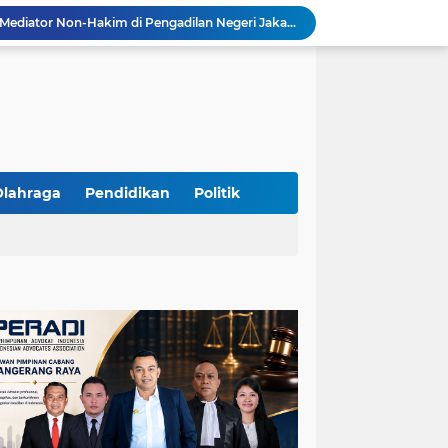
Resmi Terdaftar sebagai Mediator Non-Hakim di Pengadilan Negeri Jakarta Selatan, Yandri, S.H. Siap Mengedepankan Keadilan Melalui Jalur Perdamaian
Yandri SH Kawal APDESI di Gugatan PSN PIK 2, Tegaskan Komitmen pada Supremasi Hukum
Sidang PSN PIK 2 Memanas, Yandri SH Tampil sebagai Kuasa Hukum APDESI di PN Jakarta Pusat
Yandri SH Pimpin Perjuangan Hukum APDESI di Sidang PSN PIK 2, Soroti Kepastian Hukum
Yandri SH Resmi Kawal APDESI dalam Sidang Gugatan PSN PIK 2 di Pengadilan Negeri Jakarta Pusat
PT. GOLDEN TRI BANAYA Tegaskan Komitmen Menjadi Perusahaan Outsourcing Terpercaya untuk Dunia Industri dan Bisnis Nasional
Hadir dengan Standar Pelayanan Tinggi, PT. GOLDEN TRI BANAYA Menjadi Mitra Strategis Penyedia Security dan Tenaga Kerja Profesional
‎PT. GOLDEN TRI BANAYA ‎Mitra Terpercaya Penyedia Jasa Outsourcing dan Tenaga Kerja Profesional
Olahraga
Pendidikan
Politik
ketua LBH DEWAN ADAT BAMUS BETAWI Sapto Wibowo S, S.H. Jalih Pitoeng Salah Alamat Mengenai Statement di Media
Dipercaya Mahkamah Agung, Yandri, S.H. Perkuat Peran Mediasi di Pengadilan Negeri Jakarta Selatan