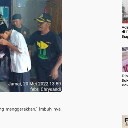
Ada
di 
Sia
Diu
Dip
Suk
Pow
ang menggerakkan.” imbuh nya,