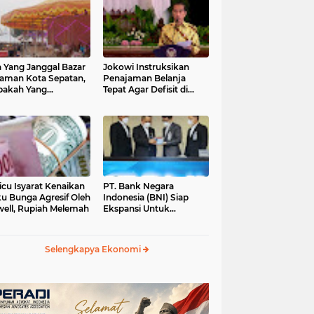
 Yang Janggal Bazar
Jokowi Instruksikan
Taman Kota Sepatan,
Penajaman Belanja
pakah Yang
Tepat Agar Defisit di
ntungkan?
Bawah 3 Persen
icu Isyarat Kenaikan
PT. Bank Negara
u Bunga Agresif Oleh
Indonesia (BNI) Siap
ell, Rupiah Melemah
Ekspansi Untuk
Korporasi " Green
Banking" Rp. 6,1 Triliun
Selengkapya Ekonomi