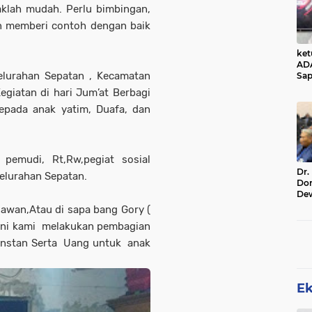
aklah mudah. Perlu bimbingan,
n memberi contoh dengan baik
ke
AD
kelurahan Sepatan , Kecamatan
Sap
Jal
giatan di hari Jum’at Berbagi
Ala
pada anak yatim, Duafa, dan
Sta
pemudi, Rt,Rw,pegiat sosial
Dr.
elurahan Sepatan.
Do
De
Ind
tiawan,Atau di sapa bang Gory (
Sin
 ini kami melakukan pembagian
Rel
 instan Serta Uang untuk anak
E