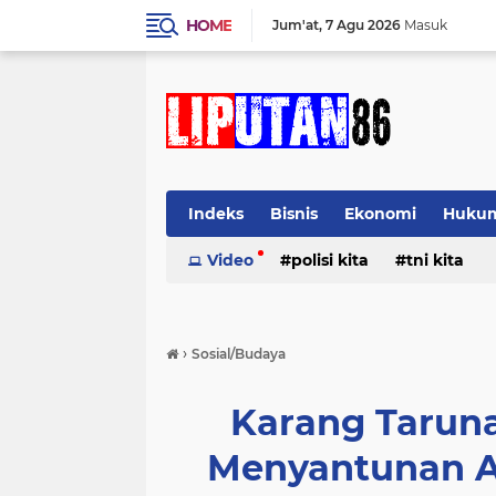
HOME
Jum'at
7 Agu 2026
Masuk
Indeks
Bisnis
Ekonomi
Huku
Video
polisi kita
tni kita
›
Sosial/Budaya
Karang Tarun
Menyantunan A