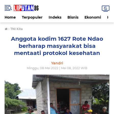
Home
Terpopuler
Indeks
Bisnis
Ekonomi
Hu
›
TNI Kita
Anggota kodim 1627 Rote Ndao
berharap masyarakat bisa
mentaati protokol kesehatan
Yandri
Minggu, 08 Mei 2022 | Mei 08, 2022 WIB