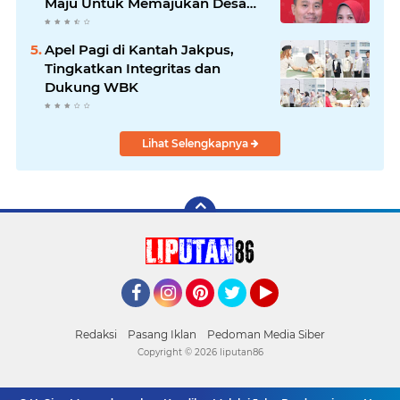
Maju Untuk Memajukan Desa
Tegal Kunir Kidul
Apel Pagi di Kantah Jakpus,
Tingkatkan Integritas dan
Dukung WBK
Lihat Selengkapnya
Facebook
Instagram
Pinterest
Twitter
YouTube
Redaksi
Pasang Iklan
Pedoman Media Siber
Copyright ©
2026 liputan86