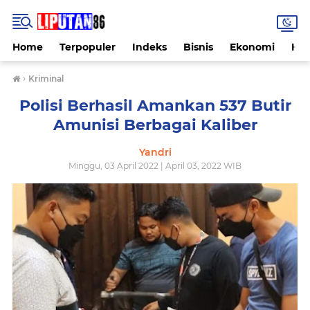
Home
Terpopuler
Indeks
Bisnis
Ekonomi
Hu
›
Kriminal
Polisi Berhasil Amankan 537 Butir
Amunisi Berbagai Kaliber
Yandri
Minggu, 03 April 2022 | April 03, 2022 WIB