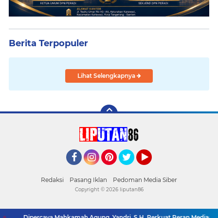
Berita Terpopuler
Lihat Selengkapnya
Facebook
Instagram
Pinterest
Twitter
YouTube
Redaksi
Pasang Iklan
Pedoman Media Siber
Copyright ©
2026 liputan86
Dipercaya Mahkamah Agung, Yandri, S.H. Perkuat Peran Mediasi di Pe