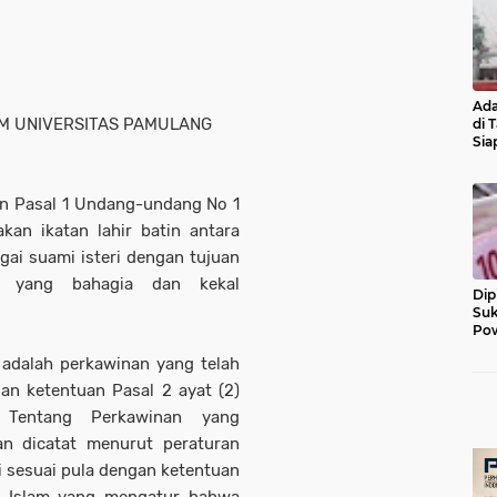
Ada
M UNIVERSITAS PAMULANG
di 
Sia
Diu
an Pasal 1 Undang-undang No 1
an ikatan lahir batin antara
ai suami isteri dengan tujuan
) yang bahagia dan kekal
Dip
Suk
Pow
adalah perkawinan yang telah
gan ketentuan Pasal 2 ayat (2)
Tentang Perkawinan yang
n dicatat menurut peraturan
 sesuai pula dengan ketentuan