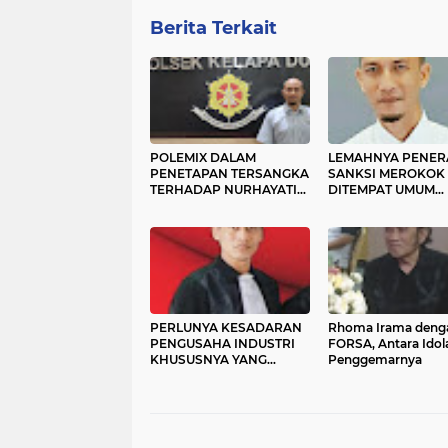
Berita Terkait
POLEMIX DALAM
LEMAHNYA PENER
PENETAPAN TERSANGKA
SANKSI MEROKOK
TERHADAP NURHAYATI
DITEMPAT UMUM
SALING TUDING ANTARA
DITINJAU DARI PA
POLRI DAN JPU
199 UNDANG – UN
NO 36 TAHUN 2009
TENTANG KESEHA
PERLUNYA KESADARAN
Rhoma Irama deng
PENGUSAHA INDUSTRI
FORSA, Antara Idol
KHUSUSNYA YANG
Penggemarnya
BERDEKATAN DENGAN
KALI