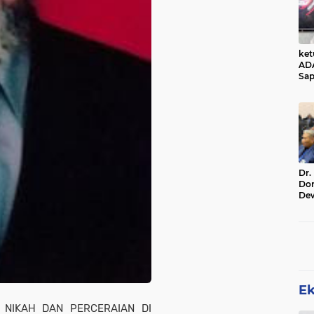
ke
AD
Sap
Jal
Ala
Sta
Dr.
Do
De
Ind
Sin
Rel
E
 NIKAH DAN PERCERAIAN DI