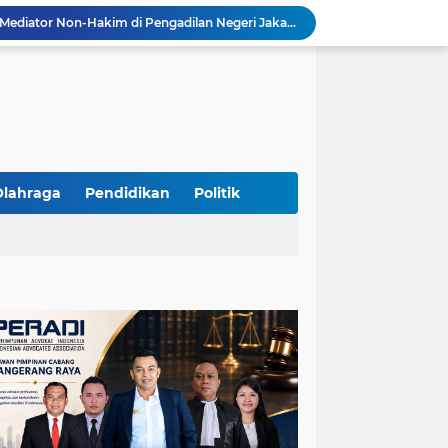
Resmi Terdaftar sebagai Mediator Non-Hakim di Pengadilan Negeri Jakarta Selatan, Yandri, S.H. Siap Mengedepankan Keadilan Melalui Jalur Perdamaian
Yandri SH Kawal APDESI di Gugatan PSN PIK 2, Tegaskan Komitmen pada Supremasi Hukum
Sidang PSN PIK 2 Memanas, Yandri SH Tampil sebagai Kuasa Hukum APDESI di PN Jakarta Pusat
Yandri SH Pimpin Perjuangan Hukum APDESI di Sidang PSN PIK 2, Soroti Kepastian Hukum
Yandri SH Resmi Kawal APDESI dalam Sidang Gugatan PSN PIK 2 di Pengadilan Negeri Jakarta Pusat
PT. GOLDEN TRI BANAYA Tegaskan Komitmen Menjadi Perusahaan Outsourcing Terpercaya untuk Dunia Industri dan Bisnis Nasional
Hadir dengan Standar Pelayanan Tinggi, PT. GOLDEN TRI BANAYA Menjadi Mitra Strategis Penyedia Security dan Tenaga Kerja Profesional
‎PT. GOLDEN TRI BANAYA ‎Mitra Terpercaya Penyedia Jasa Outsourcing dan Tenaga Kerja Profesional
Olahraga
Pendidikan
Politik
ketua LBH DEWAN ADAT BAMUS BETAWI Sapto Wibowo S, S.H. Jalih Pitoeng Salah Alamat Mengenai Statement di Media
Dipercaya Mahkamah Agung, Yandri, S.H. Perkuat Peran Mediasi di Pengadilan Negeri Jakarta Selatan