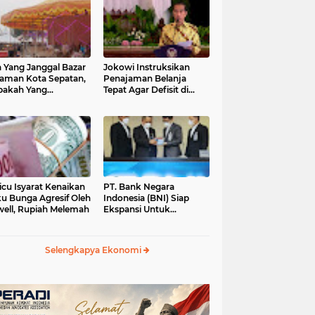
 Yang Janggal Bazar
Jokowi Instruksikan
Taman Kota Sepatan,
Penajaman Belanja
pakah Yang
Tepat Agar Defisit di
ntungkan?
Bawah 3 Persen
icu Isyarat Kenaikan
PT. Bank Negara
u Bunga Agresif Oleh
Indonesia (BNI) Siap
ell, Rupiah Melemah
Ekspansi Untuk
Korporasi " Green
Banking" Rp. 6,1 Triliun
Selengkapya Ekonomi