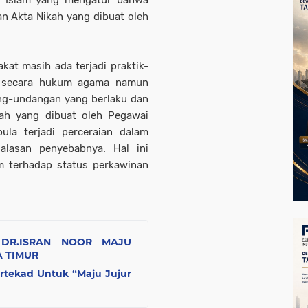
m Islam yang mengatur bahwa
n Akta Nikah yang dibuat oleh
kat masih ada terjadi praktik-
an secara hukum agama namun
ang-undangan yang berlaku dan
kah yang dibuat oleh Pegawai
la terjadi perceraian dalam
alasan penyebabnya. Hal ini
 terhadap status perkawinan
 DR.ISRAN NOOR MAJU
A TIMUR
tekad Untuk “Maju Jujur