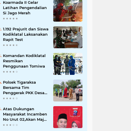
Koarmada II Gelar
Latihan Pengendalian
Si Jago Merah
1.192 Prajurit dan Siswa
Kodiklatal Laksanakan
Rapit Test
Komandan Kodiklatal
Resmikan
Penggunaan Tomiwa
Polsek Tigaraksa
Bersama Tim
Penggerak PKK Desa
Jambe Bagikan
Masker Kepada
Pengguna Jalan
Atas Dukungan
Masyarakat Incamben
No Urut 02,Akan Maju
Untuk Memajukan
Desa Tegal Kunir Kidul