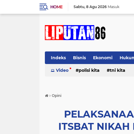
HOME
Sabtu
8 Agu 2026
Masuk
Indeks
Bisnis
Ekonomi
Huku
Video
polisi kita
tni kita
›
Opini
PELAKSANA
ITSBAT NIKAH