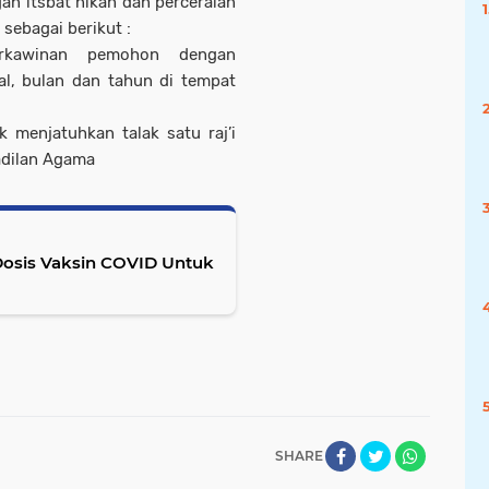
n itsbat nikah dan perceraian
sebagai berikut :
erkawinan pemohon dengan
l, bulan dan tahun di tempat
menjatuhkan talak satu raj’i
adilan Agama
Dosis Vaksin COVID Untuk
SHARE