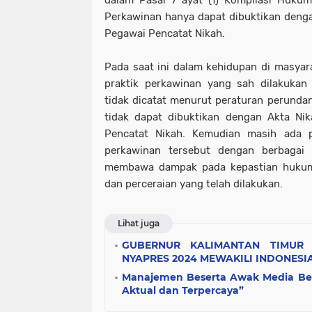
dalam Pasal 7 ayat (1) Kompilasi Huku
Perkawinan hanya dapat dibuktikan denga
Pegawai Pencatat Nikah.
Pada saat ini dalam kehidupan di masyara
praktik perkawinan yang sah dilakuk
tidak dicatat menurut peraturan perund
tidak dapat dibuktikan dengan Akta Ni
Pencatat Nikah. Kemudian masih ada pu
perkawinan tersebut dengan berbagai 
membawa dampak pada kepastian hukum
dan perceraian yang telah dilakukan.
Lihat juga
GUBERNUR KALIMANTAN TIMUR
NYAPRES 2024 MEWAKILI INDONESI
Manajemen Beserta Awak Media Ber
Aktual dan Terpercaya”