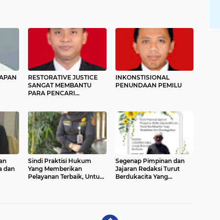
APAN
RESTORATIVE JUSTICE
INKONSTISIONAL
SANGAT MEMBANTU
PENUNDAAN PEMILU
PARA PENCARI
SAL
KEADILAN DAN
DANG
MEMBERIKAN ASAS
KEMANFAATAN
TAN
an
Sindi Praktisi Hukum
Segenap Pimpinan dan
a dan
Yang Memberikan
Jajaran Redaksi Turut
Pelayanan Terbaik, Untuk
Berdukacita Yang
Kepentingan Hukum
Mendalam
Kliennya