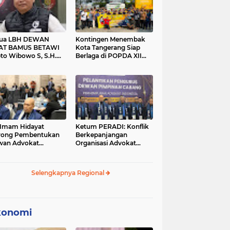
tua LBH DEWAN
Kontingen Menembak
AT BAMUS BETAWI
Kota Tangerang Siap
to Wibowo S, S.H.
Berlaga di POPDA XII
ih Pitoeng Salah
Banten 2026 di Kota
mat Mengenai
Cilegon
tement di Media
 Imam Hidayat
Ketum PERADI: Konflik
rong Pembentukan
Berkepanjangan
wan Advokat
Organisasi Advokat
onesia, Sebut Konsep
Berakar dari Kelahiran
gle Bar Tak Lagi
PERADI yang Tidak
evan
Tuntas
Selengkapnya Regional
konomi