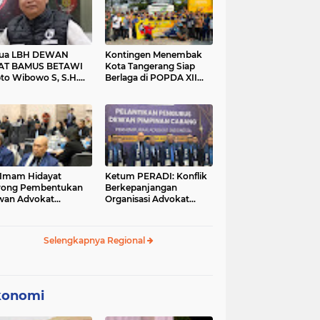
tua LBH DEWAN
Kontingen Menembak
AT BAMUS BETAWI
Kota Tangerang Siap
to Wibowo S, S.H.
Berlaga di POPDA XII
ih Pitoeng Salah
Banten 2026 di Kota
mat Mengenai
Cilegon
tement di Media
 Imam Hidayat
Ketum PERADI: Konflik
rong Pembentukan
Berkepanjangan
wan Advokat
Organisasi Advokat
onesia, Sebut Konsep
Berakar dari Kelahiran
gle Bar Tak Lagi
PERADI yang Tidak
evan
Tuntas
Selengkapnya Regional
konomi