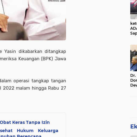
ke
AD
Sap
Jal
Ala
Sta
e Yasin dikabarkan ditangkap
emeriksa Keuangan (BPK) Jawa
Dr.
Do
dalam operasi tangkap tangan
De
ril 2022 malam hingga Rabu 27
Ind
Sin
Rel
Obat Keras Tanpa Izin
E
sehat Hukum Keluarga
unuhan Berencana