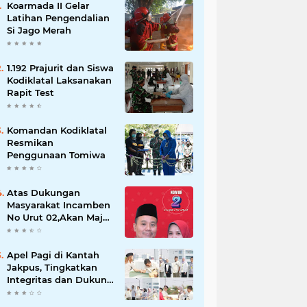
Koarmada II Gelar
Latihan Pengendalian
Si Jago Merah
1.192 Prajurit dan Siswa
Kodiklatal Laksanakan
Rapit Test
Komandan Kodiklatal
Resmikan
Penggunaan Tomiwa
Atas Dukungan
Masyarakat Incamben
No Urut 02,Akan Maju
Untuk Memajukan
Desa Tegal Kunir Kidul
Apel Pagi di Kantah
Jakpus, Tingkatkan
Integritas dan Dukung
WBK