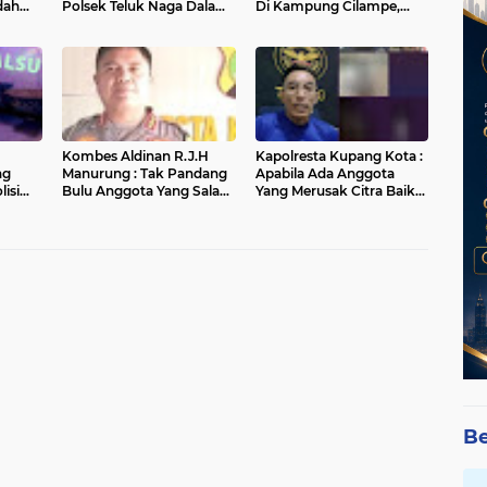
dah
Polsek Teluk Naga Dalam
Di Kampung Cilampe,
Penanganan Kasus
Diduga Dianiaya Hingga
Curanmor
Meninggal
Kombes Aldinan R.J.H
Kapolresta Kupang Kota :
ng
Manurung : Tak Pandang
Apabila Ada Anggota
isi
Bulu Anggota Yang Salah
Yang Merusak Citra Baik
Kita Tindak Tegas
Institusi Polri, Saya Tindak
Tegas
Be