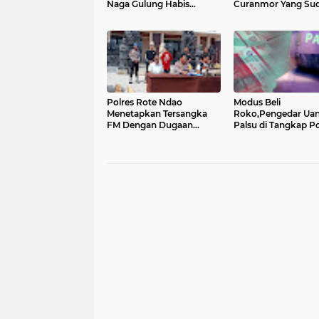
Naga Gulung Habis
Curanmor Yang Su
Kawanan Pencurian
Beroperasi Puluhan
Curanmor
Tahun
Polres Rote Ndao
Modus Beli
Menetapkan Tersangka
Roko,Pengedar Ua
FM Dengan Dugaan
Palsu di Tangkap Pol
Melakukan Tindak
Serang Banten
Pindana Penebangan
Pohon Tanpa Ijin Di
Hutan Lindung