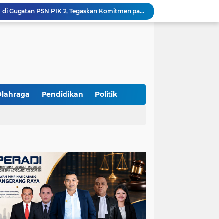
Yandri SH Kawal APDESI di Gugatan PSN PIK 2, Tegaskan Komitmen pada Supremasi Hukum
Sidang PSN PIK 2 Memanas, Yandri SH Tampil sebagai Kuasa Hukum APDESI di PN Jakarta Pusat
Yandri SH Pimpin Perjuangan Hukum APDESI di Sidang PSN PIK 2, Soroti Kepastian Hukum
Yandri SH Resmi Kawal APDESI dalam Sidang Gugatan PSN PIK 2 di Pengadilan Negeri Jakarta Pusat
PT. GOLDEN TRI BANAYA Tegaskan Komitmen Menjadi Perusahaan Outsourcing Terpercaya untuk Dunia Industri dan Bisnis Nasional
Hadir dengan Standar Pelayanan Tinggi, PT. GOLDEN TRI BANAYA Menjadi Mitra Strategis Penyedia Security dan Tenaga Kerja Profesional
‎PT. GOLDEN TRI BANAYA ‎Mitra Terpercaya Penyedia Jasa Outsourcing dan Tenaga Kerja Profesional
ketua LBH DEWAN ADAT BAMUS BETAWI Sapto Wibowo S, S.H. Jalih Pitoeng Salah Alamat Mengenai Statement di Media
Olahraga
Pendidikan
Politik
Dipercaya Mahkamah Agung, Yandri, S.H. Perkuat Peran Mediasi di Pengadilan Negeri Jakarta Selatan
Resmi Terdaftar sebagai Mediator Non-Hakim di Pengadilan Negeri Jakarta Selatan, Yandri, S.H. Siap Mengedepankan Keadilan Melalui Jalur Perdamaian