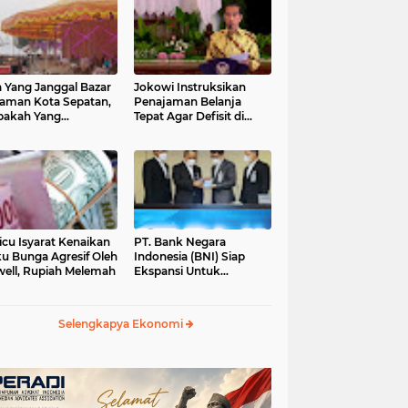
 Yang Janggal Bazar
Jokowi Instruksikan
Taman Kota Sepatan,
Penajaman Belanja
pakah Yang
Tepat Agar Defisit di
ntungkan?
Bawah 3 Persen
icu Isyarat Kenaikan
PT. Bank Negara
u Bunga Agresif Oleh
Indonesia (BNI) Siap
ell, Rupiah Melemah
Ekspansi Untuk
Korporasi " Green
Banking" Rp. 6,1 Triliun
Selengkapya Ekonomi