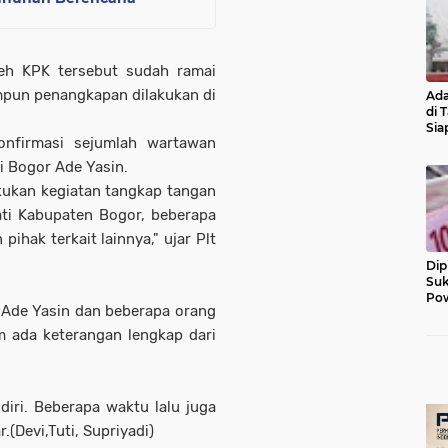
eh KPK tersebut sudah ramai
mpun penangkapan dilakukan di
Ada
di 
Sia
konfirmasi sejumlah wartawan
Diu
 Bogor Ade Yasin.
kukan kegiatan tangkap tangan
ati Kabupaten Bogor, beberapa
ihak terkait lainnya," ujar Plt
Dip
Suk
Pow
 Ade Yasin dan beberapa orang
m ada keterangan lengkap dari
iri. Beberapa waktu lalu juga
(Devi,Tuti, Supriyadi)