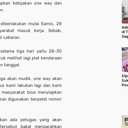
apkan kebijakan one way dan
n.
diberlakukan mulai Kamis, 28
Ada
yarakat masuk kerja. Sebab,
di 
Sia
i Lebaran.
Diu
selama tiga hari yaitu 28-30
k melihat lagi plat kendaraan
n tanggal.
Dip
juga akan mudik, one way akan
Suk
rus kami lakukan lagi dan kami
Pow
 masyarakat bisa menyiapkan
akan digunakan berpelat nomor
akan ada petugas yang akan
tersebut bakal mengarahkan