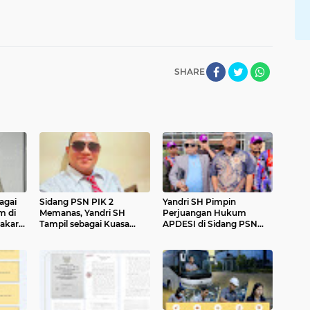
SHARE
agai
Sidang PSN PIK 2
Yandri SH Pimpin
m di
Memanas, Yandri SH
Perjuangan Hukum
Jakarta
Tampil sebagai Kuasa
APDESI di Sidang PSN
 Siap
Hukum APDESI di PN
PIK 2, Soroti Kepastian
adilan
Jakarta Pusat
Hukum
maian