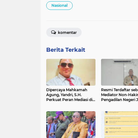
Nasional
komentar
Berita Terkait
Dipercaya Mahkamah
Resmi Terdaftar seb
Agung, Yandri, S.H.
Mediator Non-Haki
Perkuat Peran Mediasi di
Pengadilan Negeri 
Pengadilan Negeri Jakarta
Selatan, Yandri, S.H.
Selatan
Mengedepankan Ke
Melalui Jalur Perda