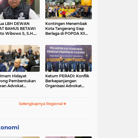
tua LBH DEWAN
Kontingen Menembak
AT BAMUS BETAWI
Kota Tangerang Siap
to Wibowo S, S.H.
Berlaga di POPDA XII
ih Pitoeng Salah
Banten 2026 di Kota
mat Mengenai
Cilegon
tement di Media
 Imam Hidayat
Ketum PERADI: Konflik
rong Pembentukan
Berkepanjangan
wan Advokat
Organisasi Advokat
onesia, Sebut Konsep
Berakar dari Kelahiran
gle Bar Tak Lagi
PERADI yang Tidak
evan
Tuntas
Selengkapnya Regional
konomi