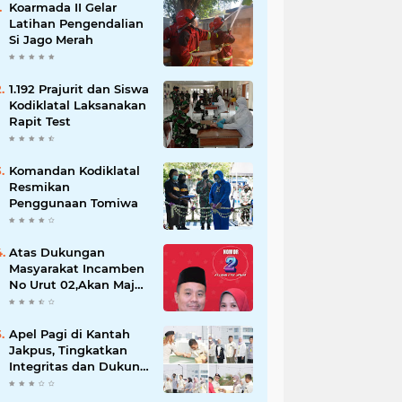
Koarmada II Gelar
Latihan Pengendalian
Si Jago Merah
1.192 Prajurit dan Siswa
Kodiklatal Laksanakan
Rapit Test
Komandan Kodiklatal
Resmikan
Penggunaan Tomiwa
Atas Dukungan
Masyarakat Incamben
No Urut 02,Akan Maju
Untuk Memajukan
Desa Tegal Kunir Kidul
Apel Pagi di Kantah
Jakpus, Tingkatkan
Integritas dan Dukung
WBK