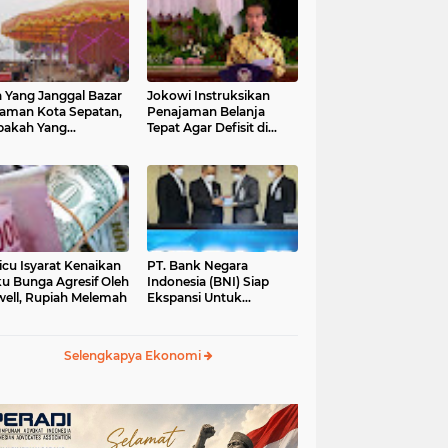
 Yang Janggal Bazar
Jokowi Instruksikan
Taman Kota Sepatan,
Penajaman Belanja
pakah Yang
Tepat Agar Defisit di
ntungkan?
Bawah 3 Persen
icu Isyarat Kenaikan
PT. Bank Negara
u Bunga Agresif Oleh
Indonesia (BNI) Siap
ell, Rupiah Melemah
Ekspansi Untuk
Korporasi " Green
Banking" Rp. 6,1 Triliun
Selengkapya Ekonomi