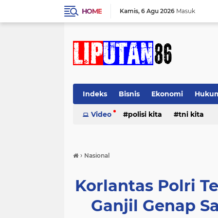
HOME
Kamis
6 Agu 2026
Masuk
Indeks
Bisnis
Ekonomi
Huku
Video
polisi kita
tni kita
›
Nasional
Korlantas Polri 
Ganjil Genap Sa