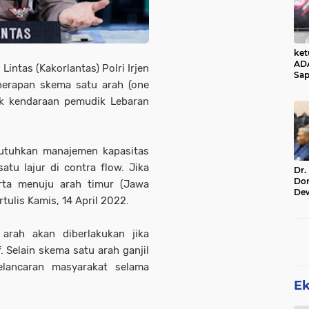
ke
AD
Lintas (Kakorlantas) Polri Irjen
Sap
erapan skema satu arah (one
Jal
Ala
uk kendaraan pemudik Lebaran
Sta
butuhkan manajemen kapasitas
tu lajur di contra flow. Jika
Dr.
Do
rta menuju arah timur (Jawa
De
tulis Kamis, 14 April 2022.
Ind
Sin
Rel
arah akan diberlakukan jika
. Selain skema satu arah ganjil
elancaran masyarakat selama
E