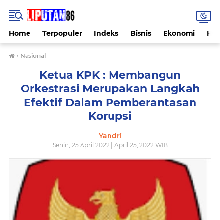
Home
Terpopuler
Indeks
Bisnis
Ekonomi
Hu
›
Nasional
Ketua KPK : Membangun
Orkestrasi Merupakan Langkah
Efektif Dalam Pemberantasan
Korupsi
Yandri
Senin, 25 April 2022 | April 25, 2022 WIB