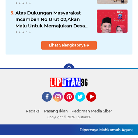
Pengguna Jalan
Atas Dukungan Masyarakat
Incamben No Urut 02,Akan
Maju Untuk Memajukan Desa
Tegal Kunir Kidul
Lihat Selengkapnya
Facebook
Instagram
Pinterest
Twitter
YouTube
Redaksi
Pasang Iklan
Pedoman Media Siber
Copyright ©
2026 liputan86
Dipercaya Mahkamah Agung, Yandri,