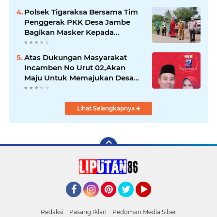
Polsek Tigaraksa Bersama Tim
Penggerak PKK Desa Jambe
Bagikan Masker Kepada
Pengguna Jalan
Atas Dukungan Masyarakat
Incamben No Urut 02,Akan
Maju Untuk Memajukan Desa
Tegal Kunir Kidul
Lihat Selengkapnya
Facebook
Instagram
Pinterest
Twitter
YouTube
Redaksi
Pasang Iklan
Pedoman Media Siber