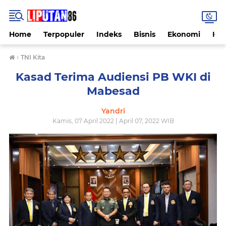
Home
Terpopuler
Indeks
Bisnis
Ekonomi
Hu
›
TNI Kita
Kasad Terima Audiensi PB WKI di
Mabesad
Yandri
Kamis, 07 April 2022 | April 07, 2022 WIB