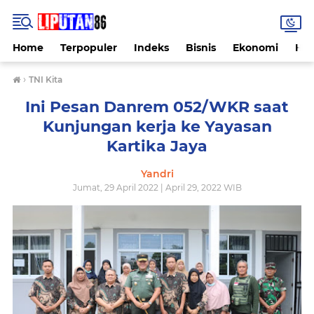
Home
Terpopuler
Indeks
Bisnis
Ekonomi
Hu
›
TNI Kita
Ini Pesan Danrem 052/WKR saat
Kunjungan kerja ke Yayasan
Kartika Jaya
Yandri
Jumat, 29 April 2022 | April 29, 2022 WIB