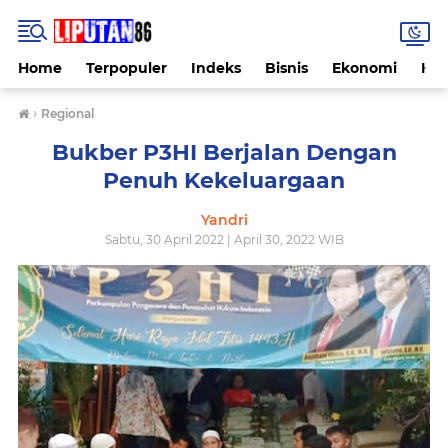
Home
Terpopuler
Indeks
Bisnis
Ekonomi
Hu
›
Regional
Bukber P3HI Berjalan Dengan
Penuh Kekeluargaan
Yandri
Sabtu, 30 April 2022 | April 30, 2022 WIB