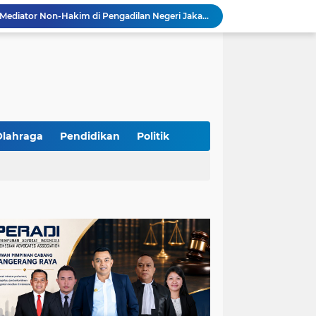
Resmi Terdaftar sebagai Mediator Non-Hakim di Pengadilan Negeri Jakarta Selatan, Yandri, S.H. Siap Mengedepankan Keadilan Melalui Jalur Perdamaian
Yandri SH Kawal APDESI di Gugatan PSN PIK 2, Tegaskan Komitmen pada Supremasi Hukum
Sidang PSN PIK 2 Memanas, Yandri SH Tampil sebagai Kuasa Hukum APDESI di PN Jakarta Pusat
Yandri SH Pimpin Perjuangan Hukum APDESI di Sidang PSN PIK 2, Soroti Kepastian Hukum
Yandri SH Resmi Kawal APDESI dalam Sidang Gugatan PSN PIK 2 di Pengadilan Negeri Jakarta Pusat
PT. GOLDEN TRI BANAYA Tegaskan Komitmen Menjadi Perusahaan Outsourcing Terpercaya untuk Dunia Industri dan Bisnis Nasional
Hadir dengan Standar Pelayanan Tinggi, PT. GOLDEN TRI BANAYA Menjadi Mitra Strategis Penyedia Security dan Tenaga Kerja Profesional
‎PT. GOLDEN TRI BANAYA ‎Mitra Terpercaya Penyedia Jasa Outsourcing dan Tenaga Kerja Profesional
Olahraga
Pendidikan
Politik
ketua LBH DEWAN ADAT BAMUS BETAWI Sapto Wibowo S, S.H. Jalih Pitoeng Salah Alamat Mengenai Statement di Media
Dipercaya Mahkamah Agung, Yandri, S.H. Perkuat Peran Mediasi di Pengadilan Negeri Jakarta Selatan