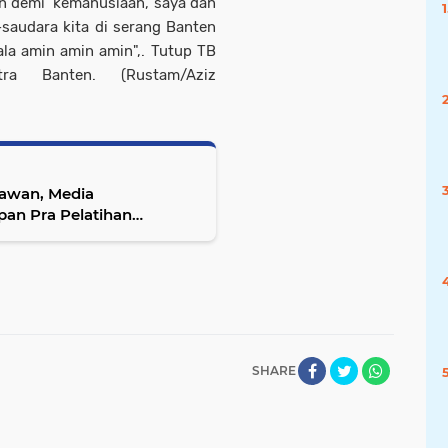
an demi kemanusiaan, saya dan
saudara kita di serang Banten
ala amin amin amin",. Tutup TB
a Banten. (Rustam/Aziz
awan, Media
an Pra Pelatihan
SHARE