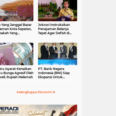
 Yang Janggal Bazar
Jokowi Instruksikan
Taman Kota Sepatan,
Penajaman Belanja
pakah Yang
Tepat Agar Defisit di
ntungkan?
Bawah 3 Persen
icu Isyarat Kenaikan
PT. Bank Negara
u Bunga Agresif Oleh
Indonesia (BNI) Siap
ell, Rupiah Melemah
Ekspansi Untuk
Korporasi " Green
Banking" Rp. 6,1 Triliun
Selengkapya Ekonomi