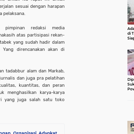
erjalan sesuai dengan harapan
ia pelaksana.
i pimpinan redaksi media
Ada
di 
kasih atas partisipasi rekan-
Sia
tabek yang sudah hadir dalam
Diu
1 Yang direncanakan akan di
tan tadabbur alam dan Markab,
urnalis dan juga pra pelatihan
Dip
Suk
ualitas, kuantitas, dan peran
Pow
tuk menghasilkan karya-karya
dri yang juga salah satu toko
ngan Organisasi Advokat