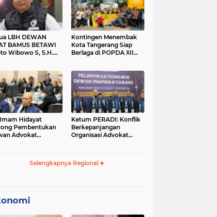
tua LBH DEWAN
Kontingen Menembak
AT BAMUS BETAWI
Kota Tangerang Siap
to Wibowo S, S.H.
Berlaga di POPDA XII
ih Pitoeng Salah
Banten 2026 di Kota
mat Mengenai
Cilegon
tement di Media
 Imam Hidayat
Ketum PERADI: Konflik
rong Pembentukan
Berkepanjangan
wan Advokat
Organisasi Advokat
onesia, Sebut Konsep
Berakar dari Kelahiran
gle Bar Tak Lagi
PERADI yang Tidak
evan
Tuntas
Selengkapnya Regional
konomi