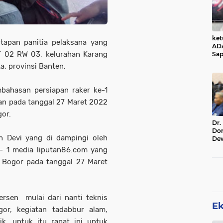
ke
tapan panitia pelaksana yang
AD
RT 02 RW 03, kelurahan Karang
Sap
Jal
a, provinsi Banten.
Ala
Sta
bahasan persiapan raker ke-1
an pada tanggal 27 Maret 2022
or.
Dr.
Do
h Devi yang di dampingi oleh
De
Ind
e- 1 media liputan86.com yang
Sin
k Bogor pada tanggal 27 Maret
Rel
ersen mulai dari nanti teknis
E
or, kegiatan tadabbur alam,
ik, untuk itu rapat ini untuk