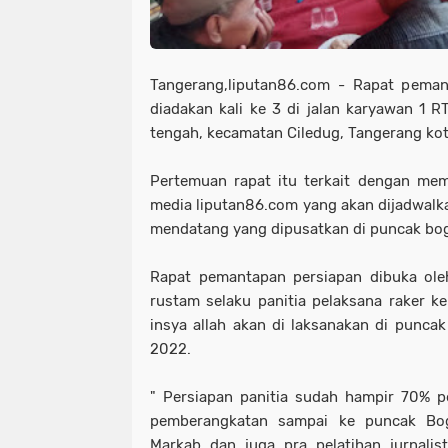
Tangerang,liputan86.com - Rapat peman
diadakan kali ke 3 di jalan karyawan 1 
tengah, kecamatan Ciledug, Tangerang kot
Pertemuan rapat itu terkait dengan mem
media liputan86.com yang akan dijadwalk
mendatang yang dipusatkan di puncak bog
Rapat pemantapan persiapan dibuka ole
rustam selaku panitia pelaksana raker k
insya allah akan di laksanakan di punca
2022.
" Persiapan panitia sudah hampir 70% p
pemberangkatan sampai ke puncak Bog
Markab dan juga pra pelatihan jurnalist