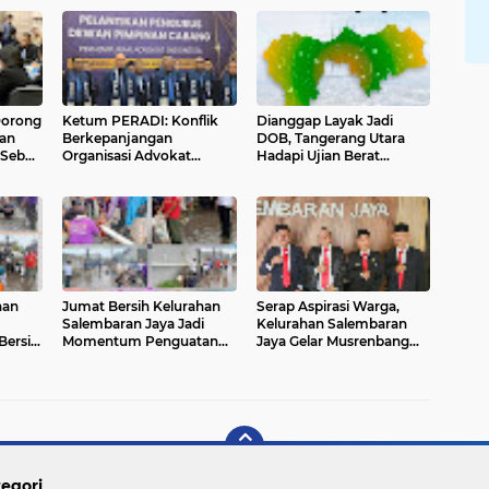
Dorong
Ketum PERADI: Konflik
Dianggap Layak Jadi
an
Berkepanjangan
DOB, Tangerang Utara
 Sebut
Organisasi Advokat
Hadapi Ujian Berat
Tak
Berakar dari Kelahiran
Sebelum Resmi Mekar
PERADI yang Tidak
Tuntas
han
Jumat Bersih Kelurahan
Serap Aspirasi Warga,
Salembaran Jaya Jadi
Kelurahan Salembaran
ersih,
Momentum Penguatan
Jaya Gelar Musrenbang
Aktif
Peran Serta Masyarakat
Melibatkan Seluruh
dalam Mewujudkan
Elemen masyarakat
 005
Lingkungan Bersih dan
Sehat
egori