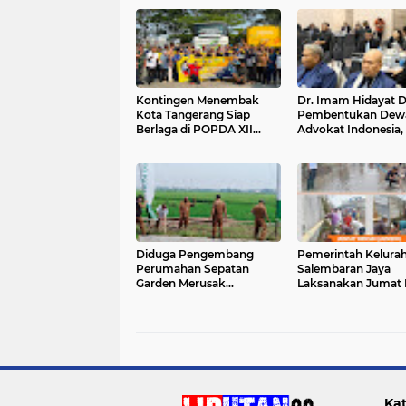
Kontingen Menembak
Dr. Imam Hidayat 
Kota Tangerang Siap
Pembentukan Dew
Berlaga di POPDA XII
Advokat Indonesia,
Banten 2026 di Kota
Konsep Single Bar 
Cilegon
Lagi Relevan
Diduga Pengembang
Pemerintah Kelura
Perumahan Sepatan
Salembaran Jaya
Garden Merusak
Laksanakan Jumat B
Pembangunan Dinas
Perkuat Partisipasi 
PUPER
Masyarakat di Jalan
Telkom RT 004 RW
Kat