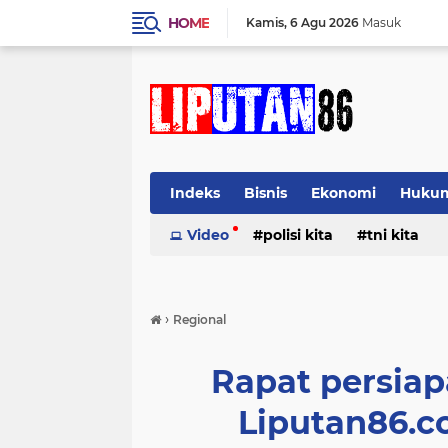
HOME
Kamis
6 Agu 2026
Masuk
Indeks
Bisnis
Ekonomi
Huku
Video
polisi kita
tni kita
›
Regional
Rapat persiap
Liputan86.c