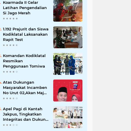
Koarmada II Gelar
Latihan Pengendalian
Si Jago Merah
1.192 Prajurit dan Siswa
Kodiklatal Laksanakan
Rapit Test
Komandan Kodiklatal
Resmikan
Penggunaan Tomiwa
Atas Dukungan
Masyarakat Incamben
No Urut 02,Akan Maju
Untuk Memajukan
Desa Tegal Kunir Kidul
Apel Pagi di Kantah
Jakpus, Tingkatkan
Integritas dan Dukung
WBK