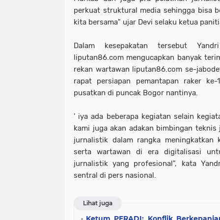
perkuat struktural media sehingga bisa b
kita bersama" ujar Devi selaku ketua panit
Dalam kesepakatan tersebut Yandr
liputan86.com mengucapkan banyak terima
rekan wartawan liputan86.com se-jabode
rapat persiapan pemantapan raker ke-
pusatkan di puncak Bogor nantinya.
' iya ada beberapa kegiatan selain kegia
kami juga akan adakan bimbingan teknis j
jurnalistik dalam rangka meningkatkan k
serta wartawan di era digitalisasi un
jurnalistik yang profesional", kata Yan
sentral di pers nasional.
Lihat juga
Ketum PERADI: Konflik Berkepanja