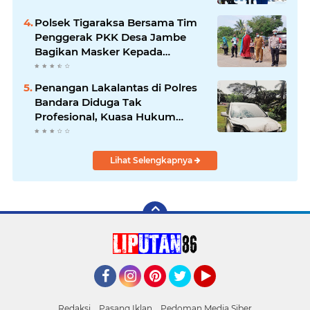
Polsek Tigaraksa Bersama Tim
Penggerak PKK Desa Jambe
Bagikan Masker Kepada
Pengguna Jalan
Penangan Lakalantas di Polres
Bandara Diduga Tak
Profesional, Kuasa Hukum
Adukan ke Propam
Lihat Selengkapnya
Facebook
Instagram
Pinterest
Twitter
YouTube
Redaksi
Pasang Iklan
Pedoman Media Siber