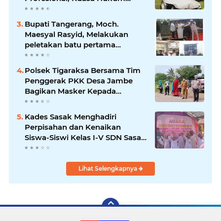
Adukan ke Propam
Bupati Tangerang, Moch.
Maesyal Rasyid, Melakukan
peletakan batu pertama
pembangunan Gedung Mako
Polsek Sepatan
Polsek Tigaraksa Bersama Tim
Penggerak PKK Desa Jambe
Bagikan Masker Kepada
Pengguna Jalan
Kades Sasak Menghadiri
Perpisahan dan Kenaikan
Siswa-Siswi Kelas I-V SDN Sasak
II
Lihat Selengkapnya