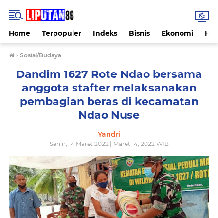
Home
Terpopuler
Indeks
Bisnis
Ekonomi
Hu
›
Sosial/Budaya
Dandim 1627 Rote Ndao bersama
anggota stafter melaksanakan
pembagian beras di kecamatan
Ndao Nuse
Yandri
Senin, 14 Maret 2022 | Maret 14, 2022 WIB