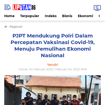
Home
Terpopuler
Indeks
Bisnis
Ekonomi
Hu
›
Regional
PJPT Mendukung Polri Dalam
Percepatan Vaksinasi Covid-19,
Menuju Pemulihan Ekonomi
Nasional
Yandri
Jumat, 04 Februari 2022 | Februari 04, 2022 WIB