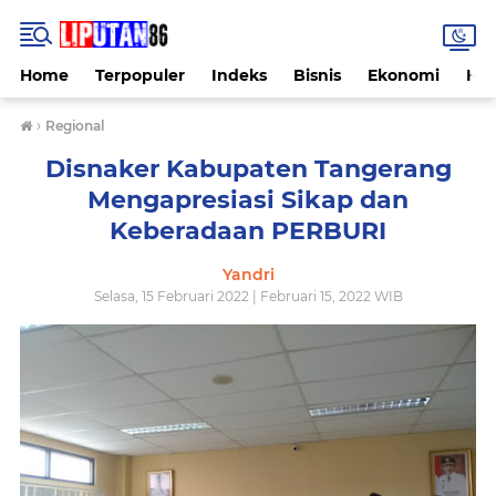
Home
Terpopuler
Indeks
Bisnis
Ekonomi
Hu
›
Regional
Disnaker Kabupaten Tangerang
Mengapresiasi Sikap dan
Keberadaan PERBURI
Yandri
Selasa, 15 Februari 2022 | Februari 15, 2022 WIB