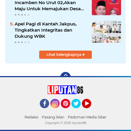
Incamben No Urut 02,Akan
Maju Untuk Memajukan Desa
Tegal Kunir Kidul
Apel Pagi di Kantah Jakpus,
Tingkatkan Integritas dan
Dukung WBK
Lihat Selengkapnya
Facebook
Instagram
Pinterest
Twitter
YouTube
Redaksi
Pasang Iklan
Pedoman Media Siber
Copyright ©
2026 liputan86