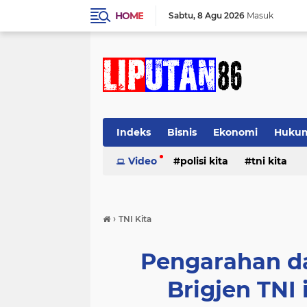
HOME
Sabtu
8 Agu 2026
Masuk
Indeks
Bisnis
Ekonomi
Huku
Video
polisi kita
tni kita
›
TNI Kita
Pengarahan da
Brigjen TNI