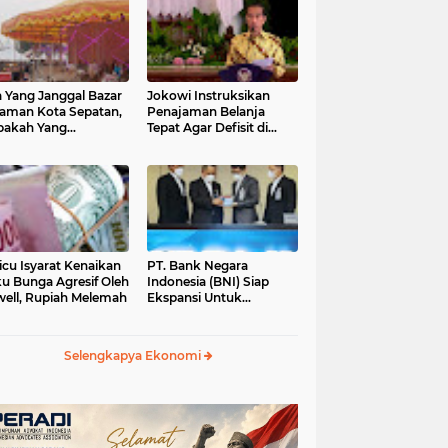
 Yang Janggal Bazar
Jokowi Instruksikan
Taman Kota Sepatan,
Penajaman Belanja
pakah Yang
Tepat Agar Defisit di
ntungkan?
Bawah 3 Persen
icu Isyarat Kenaikan
PT. Bank Negara
u Bunga Agresif Oleh
Indonesia (BNI) Siap
ell, Rupiah Melemah
Ekspansi Untuk
Korporasi " Green
Banking" Rp. 6,1 Triliun
Selengkapya Ekonomi