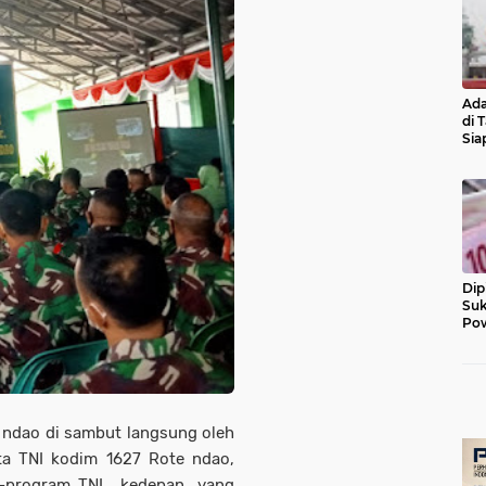
Ada
di 
Sia
Diu
Dip
Suk
Pow
 ndao di sambut langsung oleh
a TNI kodim 1627 Rote ndao,
m-program TNI kedepan, yang