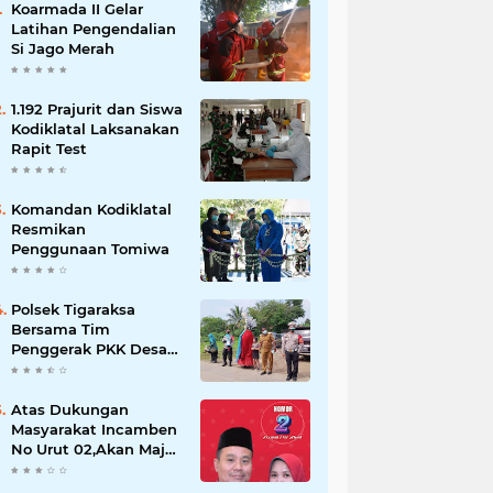
Koarmada II Gelar
Latihan Pengendalian
Si Jago Merah
1.192 Prajurit dan Siswa
Kodiklatal Laksanakan
Rapit Test
Komandan Kodiklatal
Resmikan
Penggunaan Tomiwa
Polsek Tigaraksa
Bersama Tim
Penggerak PKK Desa
Jambe Bagikan
Masker Kepada
Pengguna Jalan
Atas Dukungan
Masyarakat Incamben
No Urut 02,Akan Maju
Untuk Memajukan
Desa Tegal Kunir Kidul