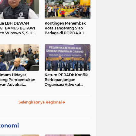
tua LBH DEWAN
Kontingen Menembak
AT BAMUS BETAWI
Kota Tangerang Siap
to Wibowo S, S.H.
Berlaga di POPDA XII
ih Pitoeng Salah
Banten 2026 di Kota
mat Mengenai
Cilegon
tement di Media
 Imam Hidayat
Ketum PERADI: Konflik
rong Pembentukan
Berkepanjangan
wan Advokat
Organisasi Advokat
onesia, Sebut Konsep
Berakar dari Kelahiran
gle Bar Tak Lagi
PERADI yang Tidak
evan
Tuntas
Selengkapnya Regional
konomi