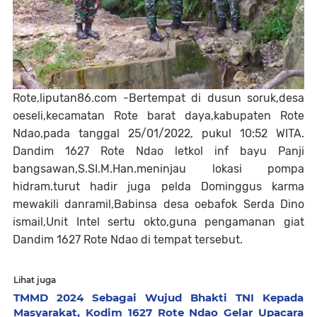
Rote,liputan86.com -Bertempat di dusun soruk,desa
oeseli,kecamatan Rote barat daya,kabupaten Rote
Ndao,pada tanggal 25/01/2022, pukul 10:52 WITA.
Dandim 1627 Rote Ndao letkol inf bayu Panji
bangsawan,S.SI.M.Han.meninjau lokasi pompa
hidram.turut hadir juga pelda Dominggus karma
mewakili danramil,Babinsa desa oebafok Serda Dino
ismail,Unit Intel sertu okto,guna pengamanan giat
Dandim 1627 Rote Ndao di tempat tersebut.
Lihat juga
TMMD 2024 Sebagai Wujud Bhakti TNI Kepada
Masyarakat, Kodim 1627 Rote Ndao Gelar Upacara