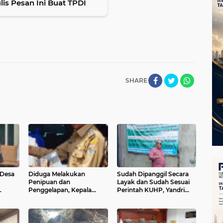
is Pesan Ini Buat TPDI
SHARE
 Desa
Diduga Melakukan
Sudah Dipanggil Secara
Penipuan dan
Layak dan Sudah Sesuai
Penggelapan, Kepala
Perintah KUHP, Yandri
Desa Kelor Ade heryandi
Sinlaeloe, S. H., Minta APH
Akan Dipoliskan
Jemput Tersangka
Pemalsuan Surat Tanah