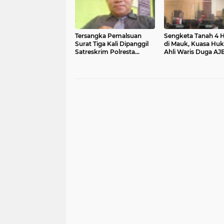
Tersangka Pemalsuan
Sengketa Tanah 4 
Surat Tiga Kali Dipanggil
di Mauk, Kuasa Hu
Satreskrim Polresta
Ahli Waris Duga AJ
Tangerang Tidak Hadir,
Penggugat Palsu
Pengamat Minta Tindak
Tegas