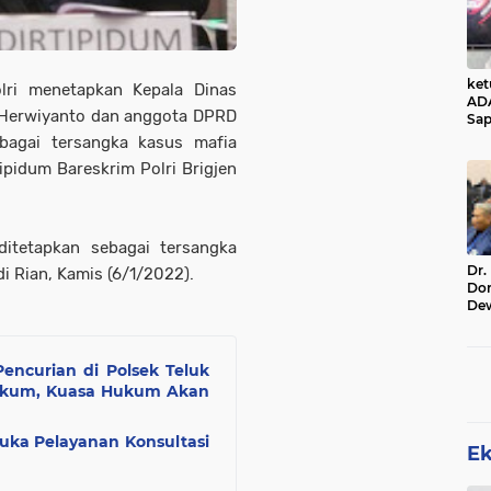
ke
lri menetapkan Kepala Dinas
AD
 Herwiyanto dan anggota DPRD
Sap
Jal
bagai tersangka kasus mafia
Ala
tipidum Bareskrim Polri Brigjen
Sta
itetapkan sebagai tersangka
Dr.
i Rian, Kamis (6/1/2022).
Do
De
Ind
Sin
Rel
encurian di Polsek Teluk
Hukum, Kuasa Hukum Akan
 Buka Pelayanan Konsultasi
E