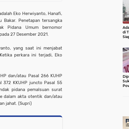
dalah Eko Herwiyanto, Hanafi,
u Bakar. Penetapan tersangka
ndak Pidana Umum bernomor
Ada
di 
 pada 27 Desember 2021.
Sia
Diu
anto, yang saat ini menjabat
tika perkara ini terjadi, Eko
UHP dan/atau Pasal 266 KUHP
Dip
Suk
l 372 KKUHP juncto Pasal 55
Pow
ndak pidana pemalsuan surat
e dalam akta otentik dan/atau
n jahat. (Supri)