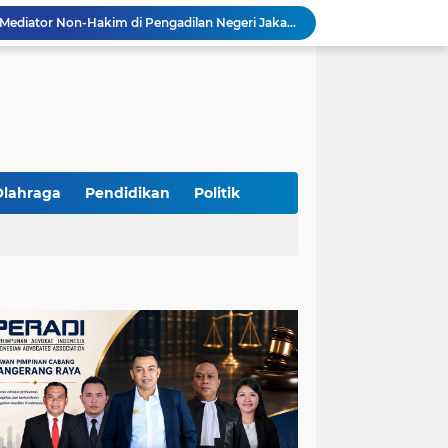
Resmi Terdaftar sebagai Mediator Non-Hakim di Pengadilan Negeri Jakarta Selatan, Yandri, S.H. Siap Mengedepankan Keadilan Melalui Jalur Perdamaian
Yandri SH Kawal APDESI di Gugatan PSN PIK 2, Tegaskan Komitmen pada Supremasi Hukum
Sidang PSN PIK 2 Memanas, Yandri SH Tampil sebagai Kuasa Hukum APDESI di PN Jakarta Pusat
Yandri SH Pimpin Perjuangan Hukum APDESI di Sidang PSN PIK 2, Soroti Kepastian Hukum
Yandri SH Resmi Kawal APDESI dalam Sidang Gugatan PSN PIK 2 di Pengadilan Negeri Jakarta Pusat
PT. GOLDEN TRI BANAYA Tegaskan Komitmen Menjadi Perusahaan Outsourcing Terpercaya untuk Dunia Industri dan Bisnis Nasional
Hadir dengan Standar Pelayanan Tinggi, PT. GOLDEN TRI BANAYA Menjadi Mitra Strategis Penyedia Security dan Tenaga Kerja Profesional
‎PT. GOLDEN TRI BANAYA ‎Mitra Terpercaya Penyedia Jasa Outsourcing dan Tenaga Kerja Profesional
Olahraga
Pendidikan
Politik
ketua LBH DEWAN ADAT BAMUS BETAWI Sapto Wibowo S, S.H. Jalih Pitoeng Salah Alamat Mengenai Statement di Media
Dipercaya Mahkamah Agung, Yandri, S.H. Perkuat Peran Mediasi di Pengadilan Negeri Jakarta Selatan