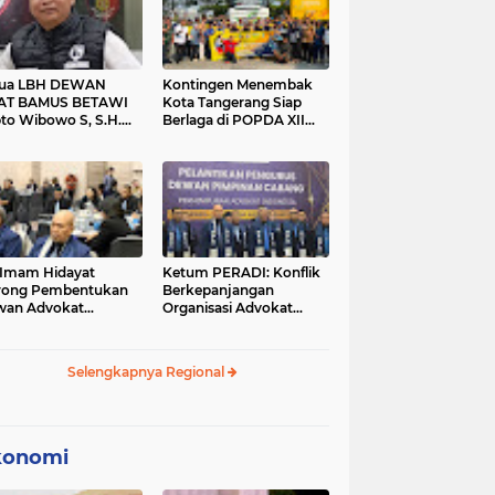
tua LBH DEWAN
Kontingen Menembak
AT BAMUS BETAWI
Kota Tangerang Siap
to Wibowo S, S.H.
Berlaga di POPDA XII
ih Pitoeng Salah
Banten 2026 di Kota
mat Mengenai
Cilegon
tement di Media
 Imam Hidayat
Ketum PERADI: Konflik
rong Pembentukan
Berkepanjangan
wan Advokat
Organisasi Advokat
onesia, Sebut Konsep
Berakar dari Kelahiran
gle Bar Tak Lagi
PERADI yang Tidak
evan
Tuntas
Selengkapnya Regional
konomi