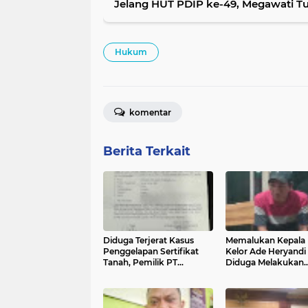
Jelang HUT PDIP ke-49, Megawati Tul
Hukum
komentar
Berita Terkait
Diduga Terjerat Kasus
Memalukan Kepala
Penggelapan Sertifikat
Kelor Ade Heryandi
Tanah, Pemilik PT
Diduga Melakukan
Startmara Pratama di
Penipuan dan
Polisikan
Penggelapan