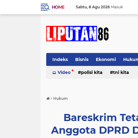
HOME
Sabtu
8 Agu 2026
Masuk
Indeks
Bisnis
Ekonomi
Huku
Video
polisi kita
tni kita
›
Hukum
Bareskrim Te
Anggota DPRD D