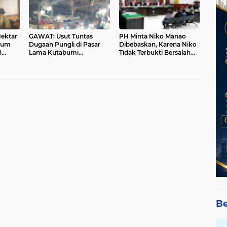
Hektar
GAWAT: Usut Tuntas
PH Minta Niko Manao
kum
Dugaan Pungli di Pasar
Dibebaskan, Karena Niko
B
Lama Kutabumi
Tidak Terbukti Bersalah
Tangerang
dan Tuntutan JPU Kabur
Be