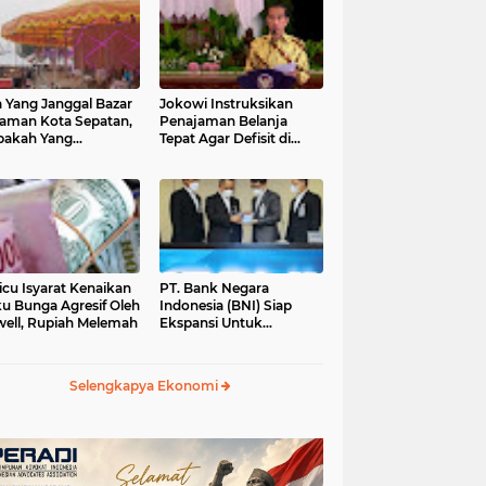
 Yang Janggal Bazar
Jokowi Instruksikan
Taman Kota Sepatan,
Penajaman Belanja
pakah Yang
Tepat Agar Defisit di
ntungkan?
Bawah 3 Persen
icu Isyarat Kenaikan
PT. Bank Negara
u Bunga Agresif Oleh
Indonesia (BNI) Siap
ell, Rupiah Melemah
Ekspansi Untuk
Korporasi " Green
Banking" Rp. 6,1 Triliun
Selengkapya Ekonomi