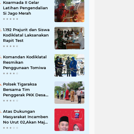
Koarmada II Gelar
Latihan Pengendalian
Si Jago Merah
1.192 Prajurit dan Siswa
Kodiklatal Laksanakan
Rapit Test
Komandan Kodiklatal
Resmikan
Penggunaan Tomiwa
Polsek Tigaraksa
Bersama Tim
Penggerak PKK Desa
Jambe Bagikan
Masker Kepada
Pengguna Jalan
Atas Dukungan
Masyarakat Incamben
No Urut 02,Akan Maju
Untuk Memajukan
Desa Tegal Kunir Kidul