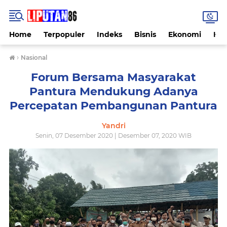
Home
Terpopuler
Indeks
Bisnis
Ekonomi
Hu
›
Nasional
Forum Bersama Masyarakat
Pantura Mendukung Adanya
Percepatan Pembangunan Pantura
Yandri
Senin, 07 Desember 2020 | Desember 07, 2020 WIB